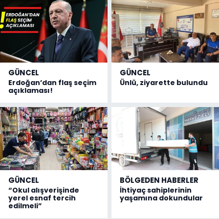
GÜNCEL
GÜNCEL
Erdoğan’dan flaş seçim
Ünlü, ziyarette bulundu
açıklaması!
GÜNCEL
BÖLGEDEN HABERLER
“Okul alışverişinde
İhtiyaç sahiplerinin
yerel esnaf tercih
yaşamına dokundular
edilmeli”