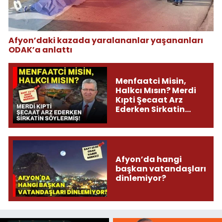
Afyon’daki kazada yaralananlar yaşananları
ODAK’a anlattı
Menfaatci Misin,
Halkcı Mısın? Merdi
Kıpti Şecaat Arz
Ederken Sirkatin
Söylermiş!
Afyon’da hangi
başkan vatandaşları
dinlemiyor?