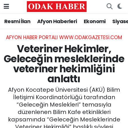
Resmi İlan
Afyon Haberleri
Ekonomi
Siyas
AFYONKARAHİSAR HABERLERİ
Nöbetçi Eczaneler
Resmi İlan
Hava Durumu
AFYON HABER PORTALI WWW.ODAKGAZETESI.COM
Veteriner Hekimler,
ASAYİŞ
Trafik Durumu
Geleceğin mesleklerinde
veteriner hekimliğini
GÜNCEL
Süper Lig Puan Durumu ve Fikstür
anlattı
SİYASET
Tüm Manşetler
Afyon Kocatepe Üniversitesi (AKÜ) Bilim
EĞİTİM
Son Dakika Haberleri
İletişimi Koordinatörlüğü tarafından
“Geleceğin Meslekleri” temasıyla
MAGAZİN
Haber Arşivi
düzenlenen Bilim Kafe etkinlikleri
kapsamında “Geleceğin Mesleklerinde
SAĞLIK
Veteriner Hekimliği” başlıklı söyleşi