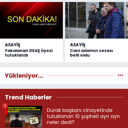
ASAYİŞ
ASAYİŞ
Yakalanan DEAŞ üyesi
Cani adamın cezası
tutuklandı
belli oldu
Yükleniyor...
Trend Haberler
1
Durak başkanı cinayetinde
tutuklanan 10 şüpheli ayrı ayrı
neler dedi?