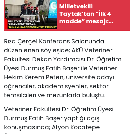
Milletvekili
Taytak’tan “İlk 4
madde” mesajı:
“Buna müsaade eder
miyiz? Etmeyiz”
Rıza Çerçel Konferans Salonunda
düzenlenen söyleşide; AKÜ Veteriner
Fakültesi Dekan Yardımcısı Dr. Öğretim
Üyesi Durmuş Fatih Başer ile Veteriner
Hekim Kerem Peten, üniversite adayı
öğrenciler, akademisyenler, sektör
temsilcileri ve mezunlarla buluştu.
Veteriner Fakültesi Dr. Öğretim Üyesi
Durmuş Fatih Başer yaptığı açış
konuşmasında; Afyon Kocatepe