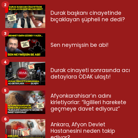
2
Durak başkanı cinayetinde
bıçaklayan şüpheli ne dedi?
3
Sen neymişsin be abi!
4
Durak cinayeti sonrasında acı
detaylara ODAK ulaştı!
5
Afyonkarahisar’ın adını
kirletiyorlar: “İlgilileri harekete
geçmeye davet ediyoruz”
6
Ankara, Afyon Devlet
Hastanesini neden takip
ediyor?