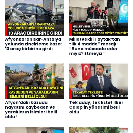
Afyonkarahisar-Antalya
Milletvekili Taytak’tan
yolunda zincirleme kaza:
“İlk 4 madde” mesajı:
13 araç birbirine girdi
“Buna müsaade eder
miyiz? Etmeyiz”
Afyon’daki kazada
Tek aday, tek liste! İlker
hayatını kaybeden ve
Celep’in yönetimi belli
yaralıların isimleri belli
oldu
oldu!