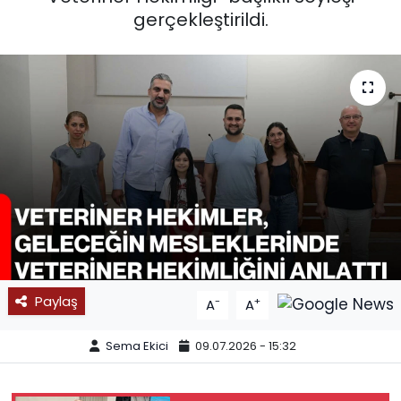
gerçekleştirildi.
SPOR
11:11 MANŞET
Paylaş
-
+
A
A
Sema Ekici
09.07.2026 - 15:32