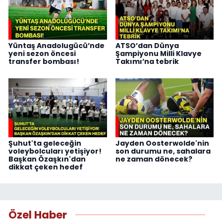
Yüntaş Anadolugücü’nde
ATSO’dan Dünya
yeni sezon öncesi
Şampiyonu Milli Klavye
transfer bombası!
Takımı’na tebrik
Şuhut'ta geleceğin
Jayden Oosterwolde'nin
voleybolcuları yetişiyor!
son durumu ne, sahalara
Başkan Özaşkın'dan
ne zaman dönecek?
dikkat çeken hedef
Özel Haber