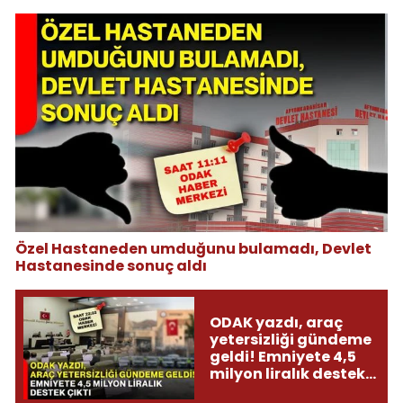
Özel Hastaneden umduğunu bulamadı, Devlet
Hastanesinde sonuç aldı
ODAK yazdı, araç
yetersizliği gündeme
geldi! Emniyete 4,5
milyon liralık destek
çıktı