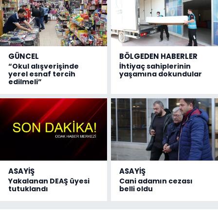
GÜNCEL
BÖLGEDEN HABERLER
“Okul alışverişinde
İhtiyaç sahiplerinin
yerel esnaf tercih
yaşamına dokundular
edilmeli”
ASAYİŞ
ASAYİŞ
Yakalanan DEAŞ üyesi
Cani adamın cezası
tutuklandı
belli oldu