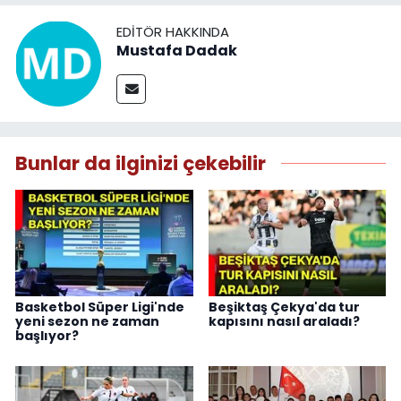
EDITÖR HAKKINDA
Mustafa Dadak
Bunlar da ilginizi çekebilir
Basketbol Süper Ligi'nde
Beşiktaş Çekya'da tur
yeni sezon ne zaman
kapısını nasıl araladı?
başlıyor?