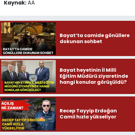
Kaynak:
AA
Bayat’ta camide gönüllere
dokunan sohbet
Bayat heyetinin İl Milli
Eğitim Müdürü ziyaretinde
hangi konular görüşüldü?
Recep Tayyip Erdoğan
Camii hızla yükseliyor