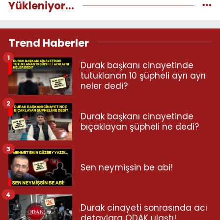
Yükleniyor...
Trend Haberler
1
Durak başkanı cinayetinde
tutuklanan 10 şüpheli ayrı ayrı
neler dedi?
2
Durak başkanı cinayetinde
bıçaklayan şüpheli ne dedi?
3
Sen neymişsin be abi!
4
Durak cinayeti sonrasında acı
detaylara ODAK ulaştı!