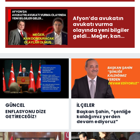
Afyon’da avukatın
avukatı vurma
olayında yeni bilgiler
geldi... Meğer, kan
donduracak olaylar
olmuş...
GÜNCEL
İLÇELER
ENFLASYONU DİZE
Başkan Şahin, “şenliğe
GETİRECEĞİZ!
kaldığımız yerden
devam ediyoruz”