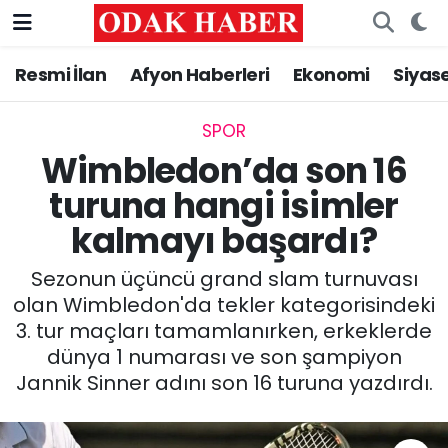
Resmi İlan
Afyon Haberleri
Ekonomi
Siyas
AFYONKARAHİSAR HABERLERİ
Nöbetçi Eczaneler
Resmi İlan
Hava Durumu
SPOR
Wimbledon’da son 16
ASAYİŞ
Trafik Durumu
turuna hangi isimler
kalmayı başardı?
GÜNCEL
Süper Lig Puan Durumu ve Fikstür
Sezonun üçüncü grand slam turnuvası
SİYASET
Tüm Manşetler
olan Wimbledon'da tekler kategorisindeki
3. tur maçları tamamlanırken, erkeklerde
EĞİTİM
Son Dakika Haberleri
dünya 1 numarası ve son şampiyon
Jannik Sinner adını son 16 turuna yazdırdı.
MAGAZİN
Haber Arşivi
SAĞLIK