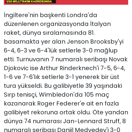
Takım kadrosunda!
İngiltere'nin başkenti Londra'da
düzenlenen organizasyonda İtalyan
raket, dünya sıralamasında 81.
basamakta yer alan Jenson Brooksby'yi
6-4, 6-3 ve 6-4'lük setlerle 3-0 mağlup
etti. Turnuvanın 7 numaralı seribaşı Novak
Djokovic ise Arthur Rinderknech'i 7-5, 6-4,
1-6 ve 7-6'lık setlerle 3-1 yenerek bir üst
tura yükseldi. Bu galibiyetle 39 yaşındaki
Sırp tenisçi, Wimbledon'da 105 maç
kazanarak Roger Federer'e ait en fazla
galibiyet rekoruna ortak oldu. Öte yandan
dünya 74 numarası Jan-Lennard Struff, 8
numaralı seribaşı Daniil Medvedev'i 3-0