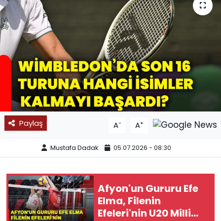
SPOR
11:11 MANŞET
Paylaş
-
+
A
A
Mustafa Dadak
05.07.2026 - 08:30
Afyon'un Gururu Efe
Elma, Filenin
Efeleri'nin U20 Milli