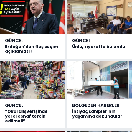
GÜNCEL
GÜNCEL
Erdoğan’dan flaş seçim
Ünlü, ziyarette bulundu
açıklaması!
GÜNCEL
BÖLGEDEN HABERLER
“Okul alışverişinde
İhtiyaç sahiplerinin
yerel esnaf tercih
yaşamına dokundular
edilmeli”