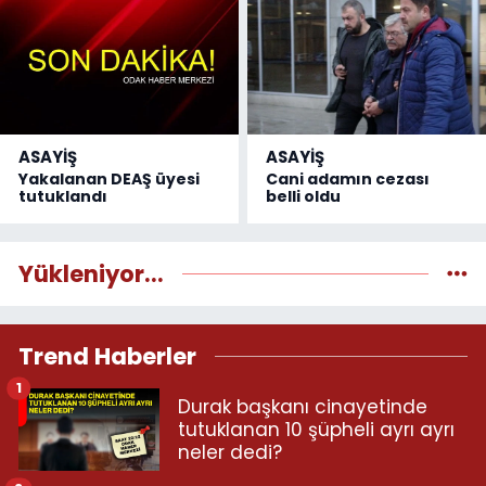
ASAYİŞ
ASAYİŞ
Yakalanan DEAŞ üyesi
Cani adamın cezası
tutuklandı
belli oldu
Yükleniyor...
Trend Haberler
1
Durak başkanı cinayetinde
tutuklanan 10 şüpheli ayrı ayrı
neler dedi?