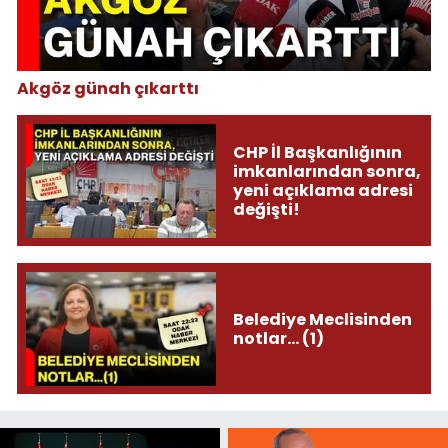
Akgöz günah çıkarttı
CHP İl Başkanlığının
imkanlarından sonra,
yeni açıklama adresi
değişti!
Belediye Meclisinden
notlar... (1)