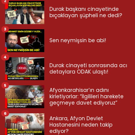
2
Durak başkanı cinayetinde
bıçaklayan şüpheli ne dedi?
3
Sen neymişsin be abi!
4
Durak cinayeti sonrasında acı
detaylara ODAK ulaştı!
5
Afyonkarahisar’ın adını
kirletiyorlar: “İlgilileri harekete
geçmeye davet ediyoruz”
6
Ankara, Afyon Devlet
Hastanesini neden takip
ediyor?