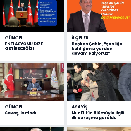
GÜNCEL
İLÇELER
ENFLASYONU DİZE
Başkan Şahin, “şenliğe
GETİRECEĞİZ!
kaldığımız yerden
devam ediyoruz”
GÜNCEL
ASAYİŞ
Savaş, kutladı
Nur Elif’in ölümüyle ilgili
ilk duruşma görüldü