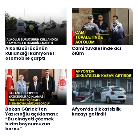
Alkollü sürücünün
Cami tuvaletinde acı
kullandığı kamyonet
ölüm
otomobile çarptı
Bakan Gürlek’ten
Afyon’da dikkatsizlik
Yazıcıoğlu açıklaması:
kazayı getirdi!
“Bu cinayeti çözmek
bizim boynumuzun
borcu”