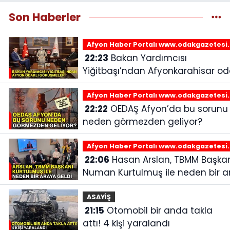
Son Haberler
Afyon Haber Portalı www.odakgazetesi
22:23
Bakan Yardımcısı
Yiğitbaşı’ndan Afyonkarahisar oda
görüşmeler
Afyon Haber Portalı www.odakgazetesi
22:22
OEDAŞ Afyon’da bu sorunu
neden görmezden geliyor?
Afyon Haber Portalı www.odakgazetesi
22:06
Hasan Arslan, TBMM Başkanı
Numan Kurtulmuş ile neden bir a
geldi
ASAYİŞ
21:15
Otomobil bir anda takla
attı! 4 kişi yaralandı