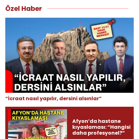
Özel Haber
“İcraat nasıl yapılır, dersini alsınlar”
Afyon’da hastane
kıyaslaması: “Hangisi
daha profesyonel?”