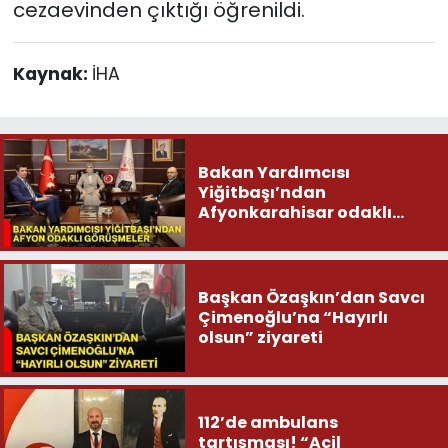
cezaevinden çıktığı öğrenildi.
Kaynak:
İHA
Bakan Yardımcısı
Yiğitbaşı’ndan
Afyonkarahisar odaklı
görüşmeler
Başkan Özaşkın’dan Savcı
Çimenoğlu’na “Hayırlı
olsun” ziyareti
112’de ambulans
tartışması! “Acil