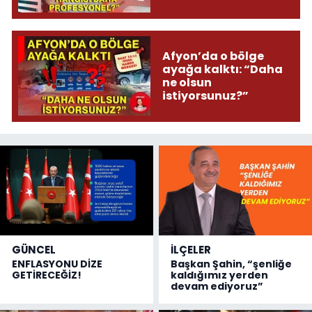
Afyon’da o bölge
ayağa kalktı: “Daha
ne olsun
istiyorsunuz?”
GÜNCEL
İLÇELER
ENFLASYONU DİZE
Başkan Şahin, “şenliğe
GETİRECEĞİZ!
kaldığımız yerden
devam ediyoruz”