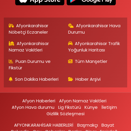
Afyonkarahisar
Afyonkarahisar Hava
Nöbetçi Eczaneler
Durumu
Afyonkarahisar
Afyonkarahisar Trafik
Namaz Vakitleri
Yoğunluk Haritası
Puan Durumu ve
Tüm Manşetler
Fikstür
Son Dakika Haberleri
Haber Arşivi
Afyon Haberleri
Afyon Namaz Vakitleri
Afyon Hava durumu
Lig Fikstürü
Künye
İletişim
Gizlilik Sözleşmesi
AFYONKARAHİSAR HABERLERİ
Başmakçı
Bayat