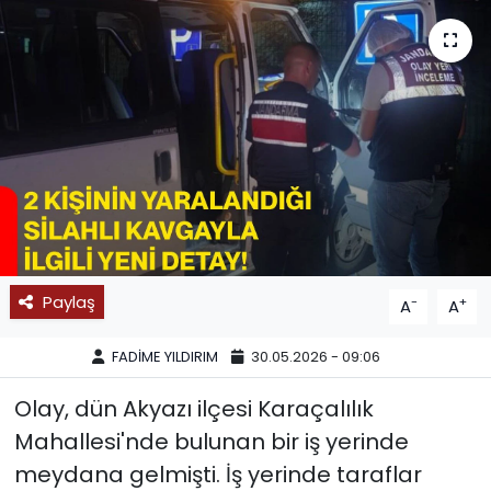
SPOR
11:11 MANŞET
Paylaş
-
+
A
A
FADİME YILDIRIM
30.05.2026 - 09:06
Olay, dün Akyazı ilçesi Karaçalılık
Mahallesi'nde bulunan bir iş yerinde
meydana gelmişti. İş yerinde taraflar