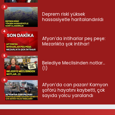
3
Deprem riski yüksek
hassasiyetle haritalandırıldı
4
Afyon’da intiharlar peş peşe:
Mezarlıkta şok intihar!
5
Belediye Meclisinden notlar...
(1)
6
Afyon’da can pazarı! Kamyon
şoförü hayatını kaybetti, çok
sayıda yolcu yaralandı