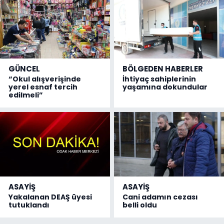
GÜNCEL
BÖLGEDEN HABERLER
“Okul alışverişinde
İhtiyaç sahiplerinin
yerel esnaf tercih
yaşamına dokundular
edilmeli”
ASAYİŞ
ASAYİŞ
Yakalanan DEAŞ üyesi
Cani adamın cezası
tutuklandı
belli oldu