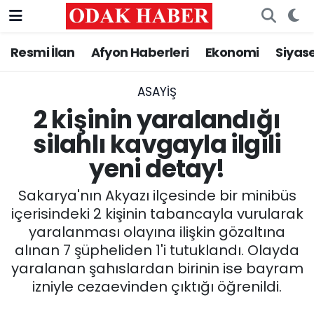
Resmi İlan
Afyon Haberleri
Ekonomi
Siyas
AFYONKARAHİSAR HABERLERİ
Afyonkarahisar Nöbetçi Eczaneler
Resmi İlan
Afyonkarahisar Hava Durumu
ASAYİŞ
2 kişinin yaralandığı
ASAYİŞ
Afyonkarahisar Namaz Vakitleri
silahlı kavgayla ilgili
yeni detay!
GÜNCEL
Afyonkarahisar Trafik Yoğunluk Haritası
Sakarya'nın Akyazı ilçesinde bir minibüs
SİYASET
Süper Lig Puan Durumu ve Fikstür
içerisindeki 2 kişinin tabancayla vurularak
yaralanması olayına ilişkin gözaltına
EĞİTİM
Tüm Manşetler
alınan 7 şüpheliden 1'i tutuklandı. Olayda
yaralanan şahıslardan birinin ise bayram
MAGAZİN
Son Dakika Haberleri
izniyle cezaevinden çıktığı öğrenildi.
SAĞLIK
Haber Arşivi