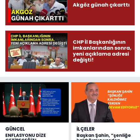
Akgöz günah çıkarttı
CHP İl Başkanlığının
imkanlarından sonra,
yeni açıklama adresi
değişti!
GÜNCEL
İLÇELER
ENFLASYONU DİZE
Başkan Şahin, “şenliğe