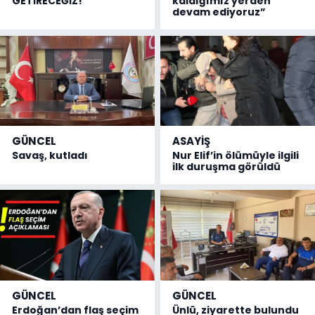
GETİRECEĞİZ!
kaldığımız yerden
devam ediyoruz”
GÜNCEL
ASAYİŞ
Savaş, kutladı
Nur Elif’in ölümüyle ilgili
ilk duruşma görüldü
GÜNCEL
GÜNCEL
Erdoğan’dan flaş seçim
Ünlü, ziyarette bulundu