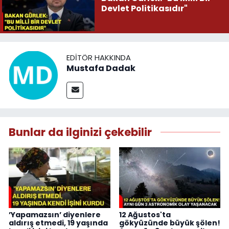
Devlet Politikasıdır"
EDITÖR HAKKINDA
Mustafa Dadak
Bunlar da ilginizi çekebilir
’Yapamazsın’ diyenlere
12 Ağustos'ta
aldırış etmedi, 19 yaşında
gökyüzünde büyük şölen!