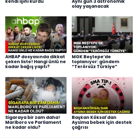
kendi işini kurdu
Aynı gün 3 astronomik
olay yaşanacak
AHBAP dosyasında dikkat
MGK Beştepe’de
çeken liste! Hangi ünlü ne
toplanıyor: gündem
kadar bağış yaptı?
“Terörsüz Türkiye”
Sigaraya bir zam daha!
Başkan Köksal'dan
Marlboro ve Parliament
Aysima bebek için destek
ne kadar oldu?
çağrısı