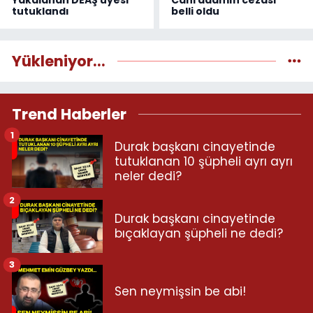
Yakalanan DEAŞ üyesi
Cani adamın cezası
tutuklandı
belli oldu
Yükleniyor...
Trend Haberler
1
Durak başkanı cinayetinde
tutuklanan 10 şüpheli ayrı ayrı
neler dedi?
2
Durak başkanı cinayetinde
bıçaklayan şüpheli ne dedi?
3
Sen neymişsin be abi!