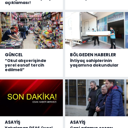
açıklaması!
GÜNCEL
BÖLGEDEN HABERLER
“Okul alışverişinde
İhtiyaç sahiplerinin
yerel esnaf tercih
yaşamına dokundular
edilmeli”
ASAYİŞ
ASAYİŞ