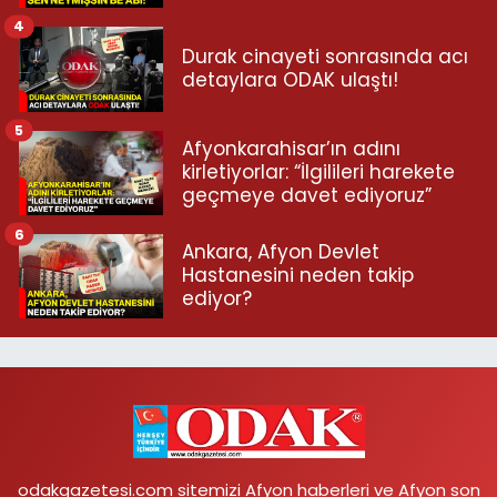
4
Durak cinayeti sonrasında acı
detaylara ODAK ulaştı!
5
Afyonkarahisar’ın adını
kirletiyorlar: “İlgilileri harekete
geçmeye davet ediyoruz”
6
Ankara, Afyon Devlet
Hastanesini neden takip
ediyor?
odakgazetesi.com sitemizi Afyon haberleri ve Afyon son