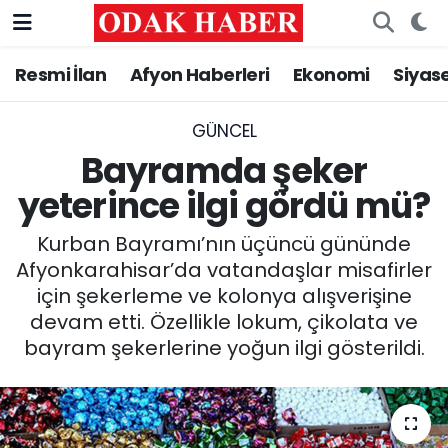
Resmi İlan
Afyon Haberleri
Ekonomi
Siyas
AFYONKARAHİSAR HABERLERİ
Nöbetçi Eczaneler
Resmi İlan
Hava Durumu
GÜNCEL
Bayramda şeker
ASAYİŞ
Trafik Durumu
yeterince ilgi gördü mü?
GÜNCEL
Süper Lig Puan Durumu ve Fikstür
Kurban Bayramı’nın üçüncü gününde
Afyonkarahisar’da vatandaşlar misafirler
SİYASET
Tüm Manşetler
için şekerleme ve kolonya alışverişine
devam etti. Özellikle lokum, çikolata ve
EĞİTİM
Son Dakika Haberleri
bayram şekerlerine yoğun ilgi gösterildi.
MAGAZİN
Haber Arşivi
SAĞLIK