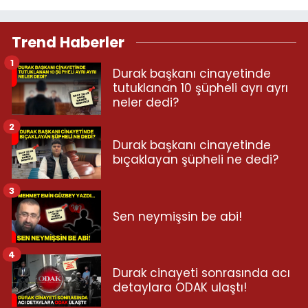
Trend Haberler
1
Durak başkanı cinayetinde
tutuklanan 10 şüpheli ayrı ayrı
neler dedi?
2
Durak başkanı cinayetinde
bıçaklayan şüpheli ne dedi?
3
Sen neymişsin be abi!
4
Durak cinayeti sonrasında acı
detaylara ODAK ulaştı!