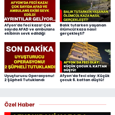
Afyon’da feci kaza! Çok
Balık tutarken yaşanan
sayıda AFAD ve ambulans
ölümcül kaza nasıl
ekibinin sevk edildiği
gerçekleşti?
Uyuşturucu Operasyonu!
Afyon’da feci olay: Küçük
2 Şüpheli Tutuklandı
çocuk 6. kattan düştü!
Özel Haber