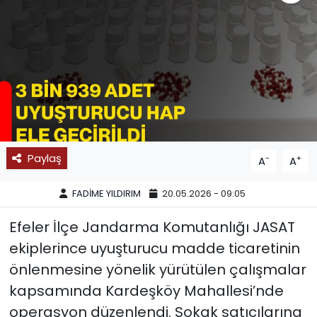
SPOR
11:11 MANŞET
Paylaş
-
+
A
A
FADİME YILDIRIM
20.05.2026 - 09:05
Efeler İlçe Jandarma Komutanlığı JASAT
ekiplerince uyuşturucu madde ticaretinin
önlenmesine yönelik yürütülen çalışmalar
kapsamında Kardeşköy Mahallesi’nde
operasyon düzenlendi. Sokak satıcılarına