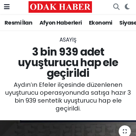
Resmi İlan
Afyon Haberleri
Ekonomi
Siyas
AFYONKARAHİSAR HABERLERİ
Nöbetçi Eczaneler
Resmi İlan
Hava Durumu
ASAYİŞ
3 bin 939 adet
ASAYİŞ
Trafik Durumu
uyuşturucu hap ele
geçirildi
GÜNCEL
Süper Lig Puan Durumu ve Fikstür
Aydın’ın Efeler ilçesinde düzenlenen
SİYASET
Tüm Manşetler
uyuşturucu operasyonunda satışa hazır 3
bin 939 sentetik uyuşturucu hap ele
EĞİTİM
Son Dakika Haberleri
geçirildi.
MAGAZİN
Haber Arşivi
SAĞLIK