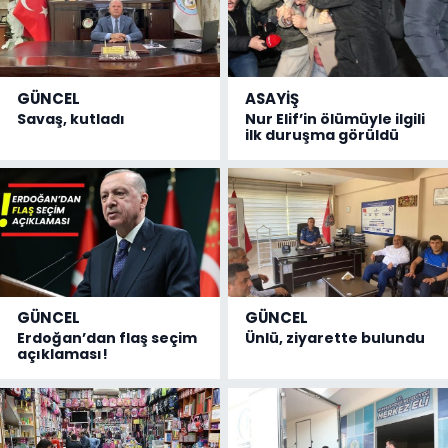
GÜNCEL
ASAYİŞ
Savaş, kutladı
Nur Elif’in ölümüyle ilgili
ilk duruşma görüldü
GÜNCEL
GÜNCEL
Erdoğan’dan flaş seçim
Ünlü, ziyarette bulundu
açıklaması!