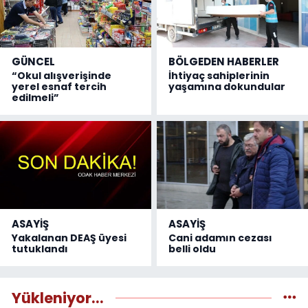
GÜNCEL
BÖLGEDEN HABERLER
“Okul alışverişinde
İhtiyaç sahiplerinin
yerel esnaf tercih
yaşamına dokundular
edilmeli”
ASAYİŞ
ASAYİŞ
Yakalanan DEAŞ üyesi
Cani adamın cezası
tutuklandı
belli oldu
Yükleniyor...