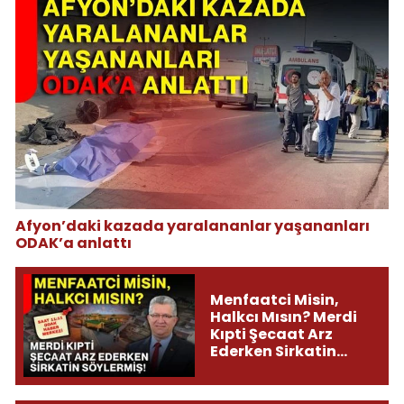
Afyon’daki kazada yaralananlar yaşananları
ODAK’a anlattı
Menfaatci Misin,
Halkcı Mısın? Merdi
Kıpti Şecaat Arz
Ederken Sirkatin
Söylermiş!