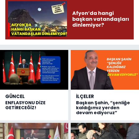
Afyon’da hangi
başkan vatandaşları
dinlemiyor?
GÜNCEL
İLÇELER
ENFLASYONU DİZE
Başkan Şahin, “şenliğe
GETİRECEĞİZ!
kaldığımız yerden
devam ediyoruz”