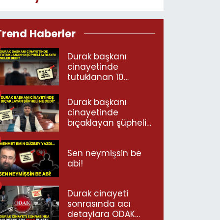
Trend Haberler
Durak başkanı
cinayetinde
tutuklanan 10
şüpheli ayrı ayrı
neler dedi?
Durak başkanı
cinayetinde
bıçaklayan şüpheli
ne dedi?
Sen neymişsin be
abi!
Durak cinayeti
sonrasında acı
detaylara ODAK