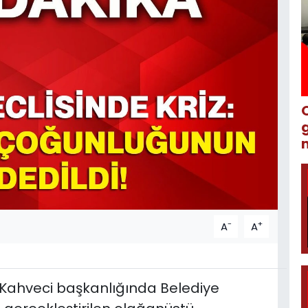
m
-
+
A
A
Kahveci başkanlığında Belediye