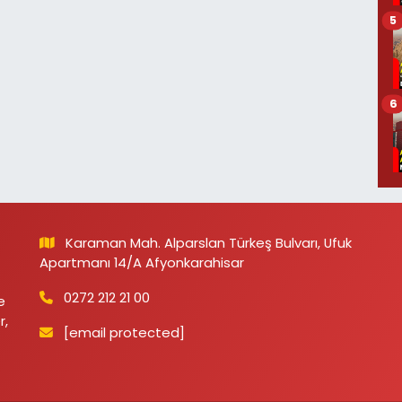
5
6
Karaman Mah. Alparslan Türkeş Bulvarı, Ufuk
Apartmanı 14/A Afyonkarahisar
0272 212 21 00
e
r,
[email protected]