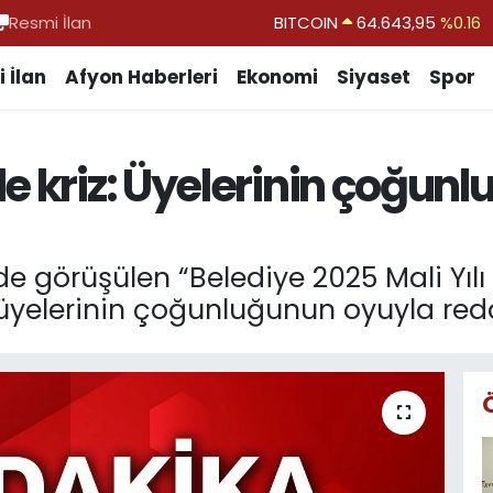
Resmi İlan
DOLAR
47,6006
%0.06
EURO
55,0250
%0.02
 İlan
Afyon Haberleri
Ekonomi
Siyaset
Spor
STERLİN
64,2398
%0.2
GRAM ALTIN
6500.87
%0.12
e kriz: Üyelerinin çoğun
BİST100
13.799
%70
BITCOIN
64.643,95
%0.16
 görüşülen “Belediye 2025 Mali Yılı 
yelerinin çoğunluğunun oyuyla redd