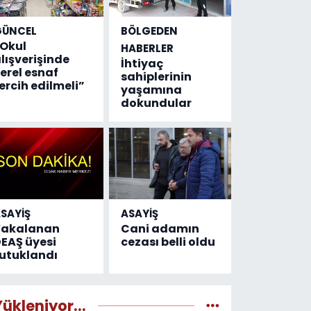
GÜNCEL
BÖLGEDEN
Okul
HABERLER
lışverişinde
İhtiyaç
erel esnaf
sahiplerinin
ercih edilmeli”
yaşamına
dokundular
SAYİŞ
ASAYİŞ
Yakalanan
Cani adamın
EAŞ üyesi
cezası belli oldu
utuklandı
Yükleniyor...