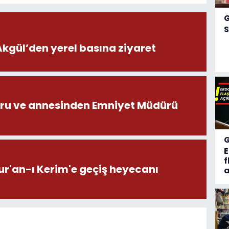
S
ül’den yerel basına ziyaret
ru ve annesinden Emniyet Müdürü
f
ur'an-ı Kerim'e geçiş heyecanı
a