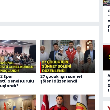
“
a
y
t
A
32 Spor
27 çocuk için sünnet
tü Genel Kurulu
şöleni düzenlendi
D
nuçlandı?
t