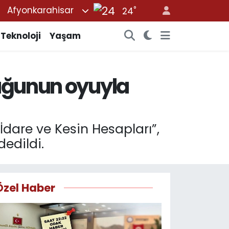
°
Afyonkarahisar
24
Teknoloji
Yaşam
luğunun oyuyla
İdare ve Kesin Hesapları”,
edildi.
Özel Haber