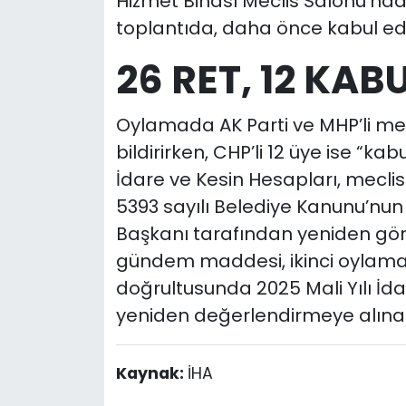
Hizmet Binası Meclis Salonu’nda
toplantıda, daha önce kabul ed
26 RET, 12 KAB
Oylamada AK Parti ve MHP’li mec
bildirirken, CHP’li 12 üye ise “kab
İdare ve Kesin Hesapları, mecli
5393 sayılı Belediye Kanunu’nu
Başkanı tarafından yeniden gör
gündem maddesi, ikinci oylamad
doğrultusunda 2025 Mali Yılı İdar
yeniden değerlendirmeye alınaca
Kaynak:
İHA