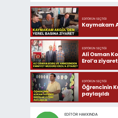
EDITÖRÜN SEÇTIĞI
Kaymakam Akg
EDITÖRÜN SEÇTIĞI
Ali Osman Ko
Erol’a ziyaret
EDITÖRÜN SEÇTIĞI
Öğrencinin K
paylaşıldı
EDITÖR HAKKINDA