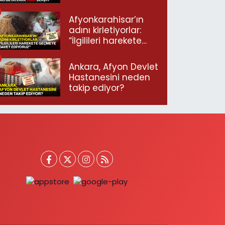
ulaştı!
Afyonkarahisar’ın
adını kirletiyorlar:
“İlgilileri harekete
geçmeye davet
ediyoruz”
Ankara, Afyon Devlet
Hastanesini neden
takip ediyor?