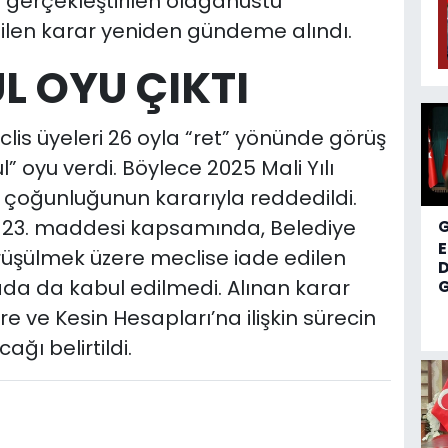
 gerçekleştirilen olağanüstü
ilen karar yeniden gündeme alındı.
UL OYU ÇIKTI
lis üyeleri 26 oyla “ret” yönünde görüş
ul” oyu verdi. Böylece 2025 Mali Yılı
s çoğunluğunun kararıyla reddedildi.
n 23. maddesi kapsamında, Belediye
üşülmek üzere meclise iade edilen
D
a da kabul edilmedi. Alınan karar
G
e ve Kesin Hesapları’na ilişkin sürecin
ğı belirtildi.