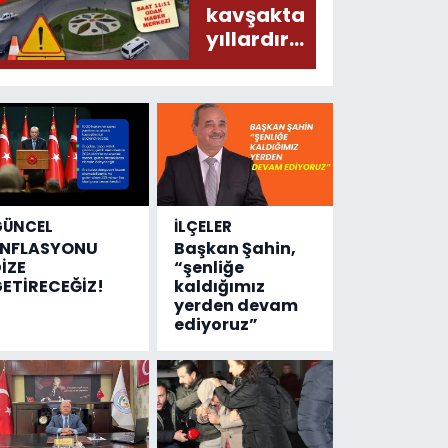
donduracak
kavşakta
olaylar
yıllardır
olmuş...
değişen
tek şey
kaza
sayısı!
GÜNCEL
İLÇELER
ENFLASYONU
Başkan Şahin,
İZE
“şenliğe
ETİRECEĞİZ!
kaldığımız
yerden devam
ediyoruz”