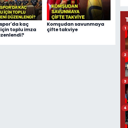
spor'da kaç
Komşudan savunmaya
1
için toplu imza
çifte takviye
üzenlendi?
2
3
4