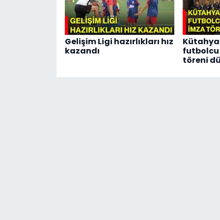
Gelişim Ligi hazırlıkları hız
Kütahya
kazandı
futbolcu 
töreni d