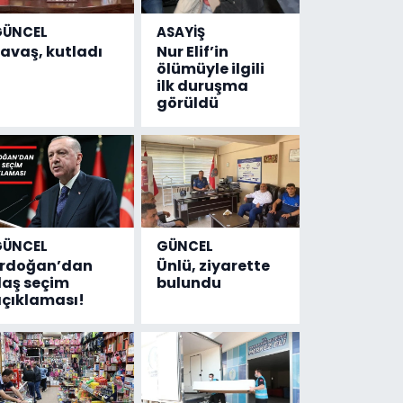
GÜNCEL
ASAYİŞ
avaş, kutladı
Nur Elif’in
ölümüyle ilgili
ilk duruşma
görüldü
GÜNCEL
GÜNCEL
Erdoğan’dan
Ünlü, ziyarette
laş seçim
bulundu
çıklaması!