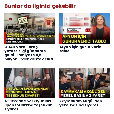
Bunlar da ilginizi çekebilir
ODAK yazdı, araç
Afyon için gurur verici
yetersizliği gündeme
tablo
geldi! Emniyete 4,5
milyon liralık destek çıktı
ATSO’dan Spor Oyunları
Kaymakam Akgül’den
Sponsorları’na teşekkür
yerel basına ziyaret
ziyareti