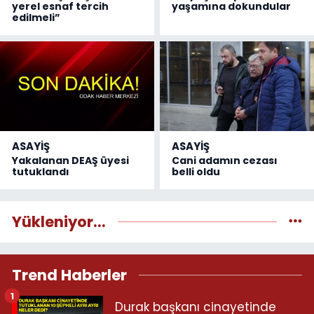
yerel esnaf tercih
yaşamına dokundular
edilmeli”
ASAYİŞ
ASAYİŞ
Yakalanan DEAŞ üyesi
Cani adamın cezası
tutuklandı
belli oldu
Yükleniyor...
Trend Haberler
1
Durak başkanı cinayetinde