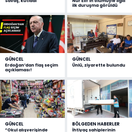
Savaş, kutladı
Nur Elif’in ölümüyle ilgili
ilk duruşma görüldü
GÜNCEL
GÜNCEL
Erdoğan’dan flaş seçim
Ünlü, ziyarette bulundu
açıklaması!
GÜNCEL
BÖLGEDEN HABERLER
“Okul alışverişinde
İhtiyaç sahiplerinin