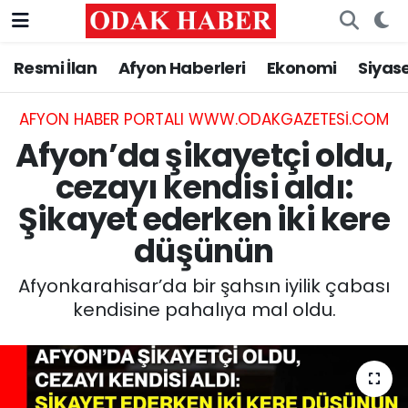
Resmi İlan
Afyon Haberleri
Ekonomi
Siyas
AFYONKARAHİSAR HABERLERİ
Nöbetçi Eczaneler
Resmi İlan
Hava Durumu
AFYON HABER PORTALI WWW.ODAKGAZETESI.COM
Afyon’da şikayetçi oldu,
ASAYİŞ
Trafik Durumu
cezayı kendisi aldı:
Şikayet ederken iki kere
GÜNCEL
Süper Lig Puan Durumu ve Fikstür
düşünün
SİYASET
Tüm Manşetler
Afyonkarahisar’da bir şahsın iyilik çabası
EĞİTİM
Son Dakika Haberleri
kendisine pahalıya mal oldu.
MAGAZİN
Haber Arşivi
SAĞLIK