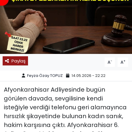
SPOR
11:11 MANŞET
Paylaş
-
+
A
A
Feyza Özay TOPUZ
14.05.2026 - 22:22
Afyonkarahisar Adliyesinde bugün
görülen davada, sevgilisine kendi
isteğiyle verdiği telefonu geri alamayınca
hırsızlık şikayetinde bulunan kadın sanık,
hakim karşısına çıktı. Afyonkarahisar 6.