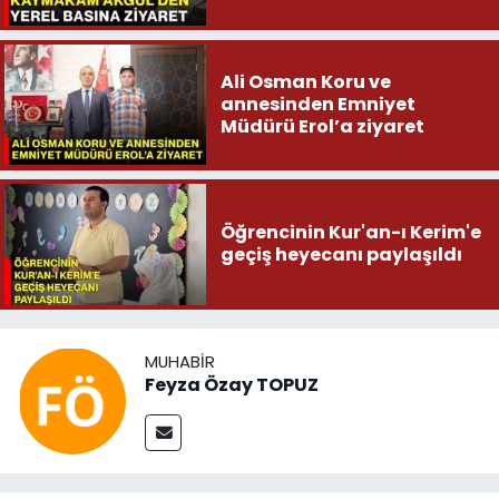
Ali Osman Koru ve
annesinden Emniyet
Müdürü Erol’a ziyaret
Öğrencinin Kur'an-ı Kerim'e
geçiş heyecanı paylaşıldı
MUHABIR
Feyza Özay TOPUZ