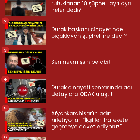
tutuklanan 10 şüpheli ayrı ayrı
neler dedi?
2
Durak başkanı cinayetinde
bıçaklayan şüpheli ne dedi?
3
Sen neymişsin be abi!
4
Durak cinayeti sonrasında acı
detaylara ODAK ulaştı!
5
Afyonkarahisar’ın adını
kirletiyorlar: “İlgilileri harekete
geçmeye davet ediyoruz”
6