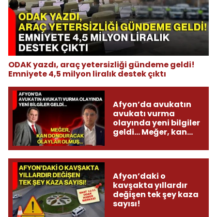
ODAK yazdı, araç yetersizliği gündeme geldi!
Emniyete 4,5 milyon liralık destek çıktı
Afyon’da avukatın
avukatı vurma
olayında yeni bilgiler
geldi... Meğer, kan
donduracak olaylar
olmuş...
Afyon’daki o
kavşakta yıllardır
değişen tek şey kaza
sayısı!