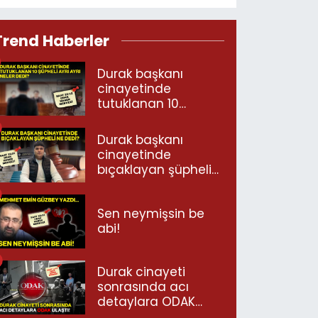
Trend Haberler
Durak başkanı
cinayetinde
tutuklanan 10
şüpheli ayrı ayrı
neler dedi?
Durak başkanı
cinayetinde
bıçaklayan şüpheli
ne dedi?
Sen neymişsin be
abi!
Durak cinayeti
sonrasında acı
detaylara ODAK
ulaştı!