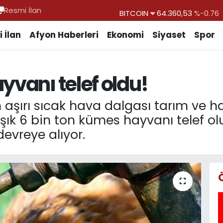
Resmi İlan
BITCOIN
64.360,53
%-0.76
DOLAR
47,7069
%0.17
 İlan
Afyon Haberleri
Ekonomi
Siyaset
Spor
EURO
55,0265
%0.01
STERLİN
64,1897
%0.02
yvanı telef oldu!
GRAM ALTIN
6618.49
%2.12
BİST100
13.887
%64
 aşırı sıcak hava dalgası tarım ve h
ık 6 bin ton kümes hayvanı telef olu
devreye alıyor.