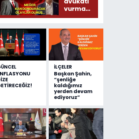
liralık
avukatı
destek
vurma
çıktı
olayında
yeni bilgiler
geldi...
Meğer, kan
donduracak
olaylar
olmuş...
GÜNCEL
İLÇELER
ENFLASYONU
Başkan Şahin,
İZE
“şenliğe
ETİRECEĞİZ!
kaldığımız
yerden devam
ediyoruz”