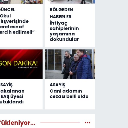
GÜNCEL
BÖLGEDEN
Okul
HABERLER
lışverişinde
İhtiyaç
erel esnaf
sahiplerinin
ercih edilmeli”
yaşamına
dokundular
SAYİŞ
ASAYİŞ
Yakalanan
Cani adamın
EAŞ üyesi
cezası belli oldu
utuklandı
Yükleniyor...