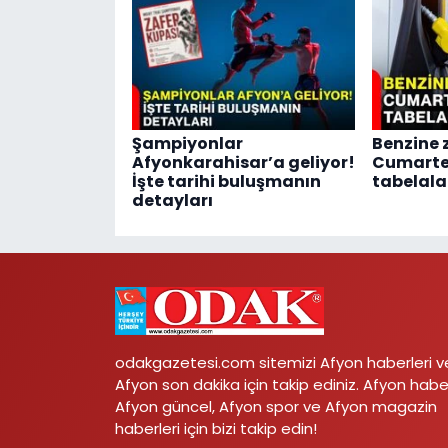
Şampiyonlar
Benzine 
Afyonkarahisar’a geliyor!
Cumarte
İşte tarihi buluşmanın
tabelala
detayları
odakgazetesi.com sitemizi Afyon haberleri v
Afyon son dakika için takip ediniz. Afyon habe
Afyon güncel, Afyon spor ve Afyon magazin
haberleri için bizi takip edin!