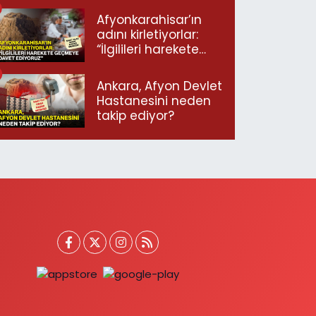
Afyonkarahisar’ın
adını kirletiyorlar:
“İlgilileri harekete
geçmeye davet
ediyoruz”
Ankara, Afyon Devlet
Hastanesini neden
takip ediyor?