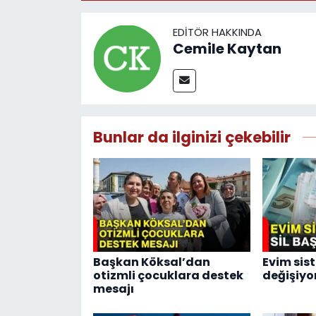
EDITÖR HAKKINDA
Cemile Kaytan
Bunlar da ilginizi çekebilir
Başkan Köksal’dan
Evim sis
otizmli çocuklara destek
değişiyo
mesajı