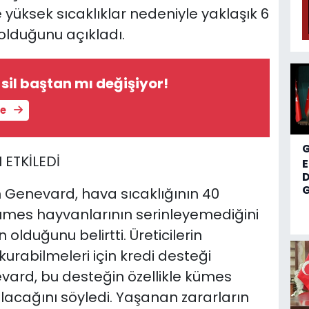
üksek sıcaklıklar nedeniyle yaklaşık 6
olduğunu açıkladı.
 sil baştan mı değişiyor!
le
 ETKİLEDİ
D
G
Genevard, hava sıcaklığının 40
ümes hayvanlarının serinleyemediğini
lduğunu belirtti. Üreticilerin
kurabilmeleri için kredi desteği
ard, bu desteğin özellikle kümes
 olacağını söyledi. Yaşanan zararların