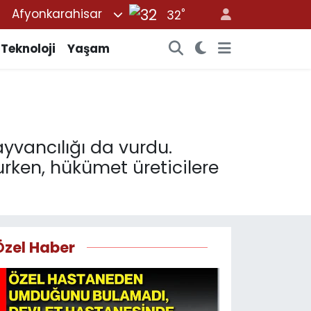
°
Afyonkarahisar
32
Teknoloji
Yaşam
ayvancılığı da vurdu.
rken, hükümet üreticilere
Özel Haber