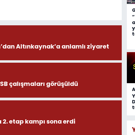
“
a
y
t
dan Altınkaynak’a anlamlı ziyaret
OSB çalışmaları görüşüldü
A
D
t
 2. etap kampı sona erdi