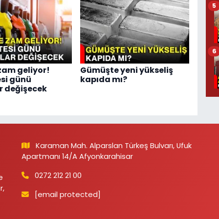
5
6
zam geliyor!
Gümüşte yeni yükseliş
si günü
kapıda mı?
r değişecek
Karaman Mah. Alparslan Türkeş Bulvarı, Ufuk
Apartmanı 14/A Afyonkarahisar
0272 212 21 00
e
r,
[email protected]