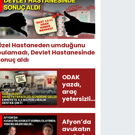
Özel Hastaneden umduğunu
bulamadı, Devlet Hastanesinde
sonuç aldı
ODAK
yazdı,
araç
yetersizliği
gündeme
geldi!
Emniyete
Afyon’da
4,5 milyon
avukatın