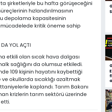
a şirketleriyle bu hafta görüşeceğini
reçlerinin hızlandırılmasının
S
 su depolama kapasitesinin
yle mücadelede kritik öneme sahip
 DA YOL AÇTI
a etkili olan sıcak hava dalgası
alk sağlığını da olumsuz etkiledi.
nde 109 kişinin hayatını kaybettiği
f
ne ve okullarda sıcaklığı azaltmak
a
taniyelerle kaplandı. Tarım Bakanı
an krizlerin tarım sektörü üzerinde
etti.