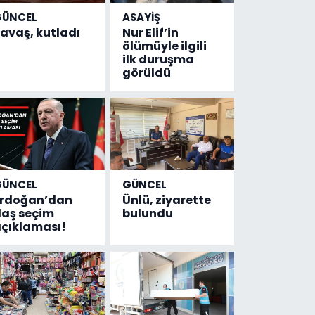
GÜNCEL
ASAYİŞ
avaş, kutladı
Nur Elif’in
ölümüyle ilgili
ilk duruşma
görüldü
GÜNCEL
GÜNCEL
Erdoğan’dan
Ünlü, ziyarette
laş seçim
bulundu
çıklaması!