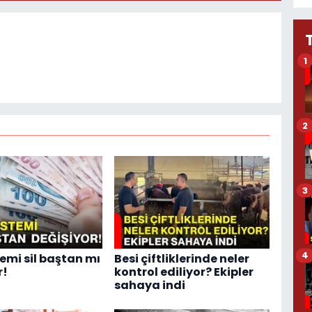
1
2
3
4
temi sil baştan mı
Besi çiftliklerinde neler
r!
kontrol ediliyor? Ekipler
sahaya indi