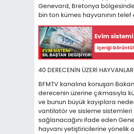
Genevard, Bretonya bölgesinde y
bin ton kümes hayvanının telef 
Evim sistemi
İçeriği Görüntü
40 DERECENİN ÜZERİ HAYVANLARI
BFMTV kanalına konuşan Bakan 
derecenin üzerine çıkmasıyla k
ve bunun büyük kayıplara neden o
vantilatör ve sisleme sistemleri 
sağlanacağını ifade eden Genev
hayvanı yetiştiricilerine yönelik