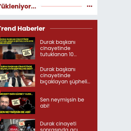
Yükleniyor...
Trend Haberler
Durak başkanı
cinayetinde
tutuklanan 10
şüpheli ayrı ayrı
neler dedi?
Durak başkanı
cinayetinde
bıçaklayan şüpheli
ne dedi?
Sen neymişsin be
abi!
Durak cinayeti
sonrasında acı