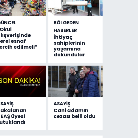
GÜNCEL
BÖLGEDEN
Okul
HABERLER
lışverişinde
İhtiyaç
erel esnaf
sahiplerinin
ercih edilmeli”
yaşamına
dokundular
SAYİŞ
ASAYİŞ
Yakalanan
Cani adamın
EAŞ üyesi
cezası belli oldu
utuklandı