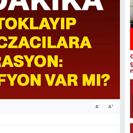
m
-
+
A
A