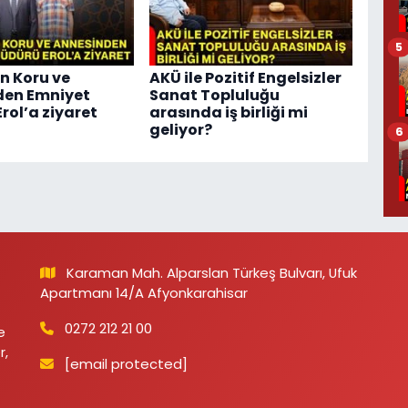
5
n Koru ve
AKÜ ile Pozitif Engelsizler
den Emniyet
Sanat Topluluğu
rol’a ziyaret
arasında iş birliği mi
geliyor?
6
Karaman Mah. Alparslan Türkeş Bulvarı, Ufuk
Apartmanı 14/A Afyonkarahisar
0272 212 21 00
e
r,
[email protected]