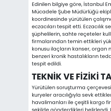
Edinilen bilgiye göre, İstanbul 
Mücadele Şube Müdürlüğü ekiple
koordinesinde yürütülen çalışma
eczacıları tespit etti. Eczacılık
şüphelilerin, sahte reçeteler ku
firmalarından temin ettikleri yüks
konusu ilaçların kanser, organ n
benzeri kronik hastalıkların ted
tespit edildi.
TEKNİK VE FİZİKİ T
Yürütülen soruşturma çerçevesind
kuryeler aracılığıyla sevk ettikler
havalimanları ile çeşitli kargo fi
şekilde gönderdikleri belirlendi.