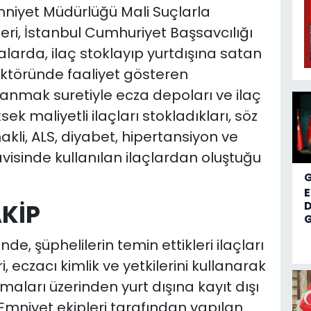
Emniyet Müdürlüğü Mali Suçlarla
ri, İstanbul Cumhuriyet Başsavcılığı
larda, ilaç stoklayıp yurtdışına satan
 sektöründe faaliyet gösteren
llanmak suretiyle ecza depoları ve ilaç
ek maliyetli ilaçları stokladıkları, söz
akli, ALS, diyabet, hipertansiyon ve
avisinde kullanılan ilaçlardan oluştuğu
AKİP
D
G
e, şüphelilerin temin ettikleri ilaçları
i, eczacı kimlik ve yetkilerini kullanarak
rmaları üzerinden yurt dışına kayıt dışı
 Emniyet ekipleri tarafından yapılan