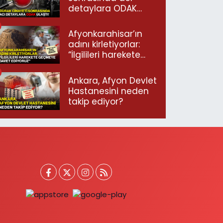
detaylara ODAK
ulaştı!
Afyonkarahisar’ın
adını kirletiyorlar:
“İlgilileri harekete
geçmeye davet
ediyoruz”
Ankara, Afyon Devlet
Hastanesini neden
takip ediyor?