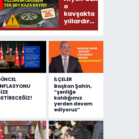
Meğer, kan
o
donduracak
kavşakta
olaylar
yıllardır
olmuş...
değişen
tek şey
kaza
sayısı!
GÜNCEL
İLÇELER
ENFLASYONU
Başkan Şahin,
İZE
“şenliğe
ETİRECEĞİZ!
kaldığımız
yerden devam
ediyoruz”