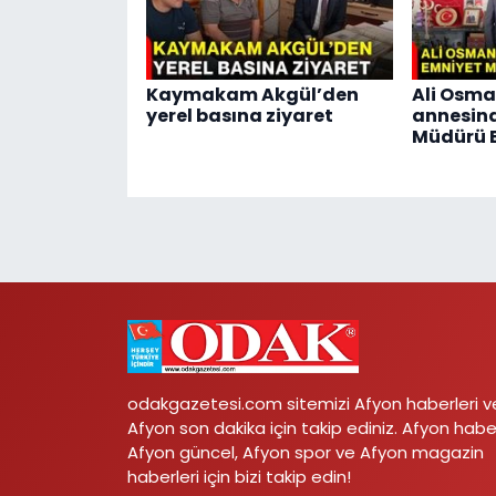
Kaymakam Akgül’den
Ali Osma
yerel basına ziyaret
annesin
Müdürü E
odakgazetesi.com sitemizi Afyon haberleri v
Afyon son dakika için takip ediniz. Afyon habe
Afyon güncel, Afyon spor ve Afyon magazin
haberleri için bizi takip edin!