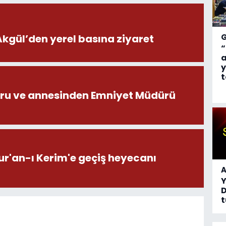
ül’den yerel basına ziyaret
“
a
y
t
ru ve annesinden Emniyet Müdürü
ur'an-ı Kerim'e geçiş heyecanı
A
D
t