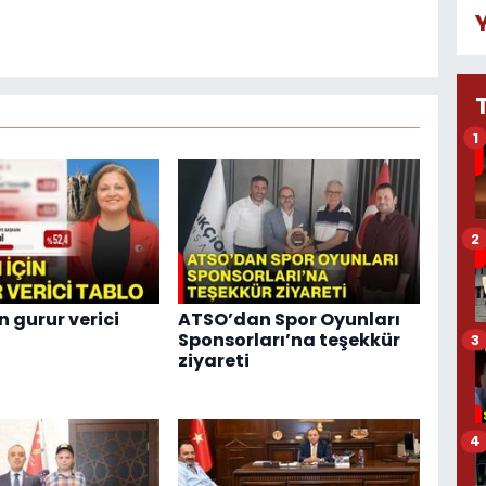
1
2
n gurur verici
ATSO’dan Spor Oyunları
Sponsorları’na teşekkür
3
ziyareti
4