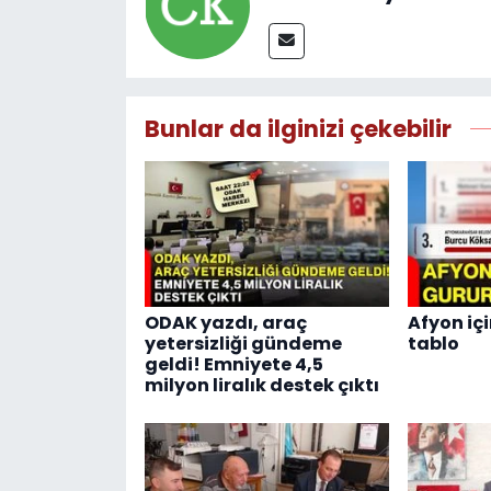
Bunlar da ilginizi çekebilir
ODAK yazdı, araç
Afyon içi
yetersizliği gündeme
tablo
geldi! Emniyete 4,5
milyon liralık destek çıktı