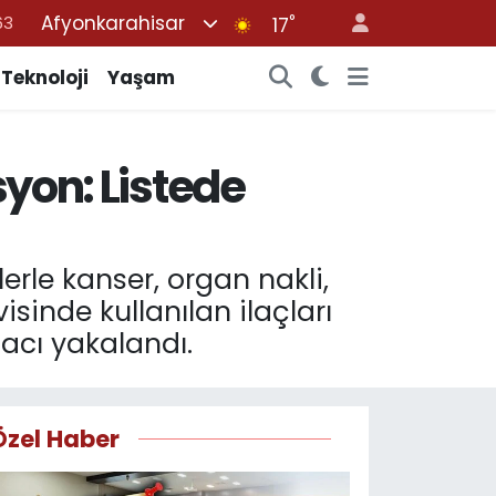
Afyonkarahisar
°
17
16
02
Teknoloji
Yaşam
07
45
syon: Listede
70
rle kanser, organ nakli,
isinde kullanılan ilaçları
zacı yakalandı.
Özel Haber