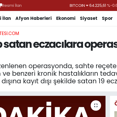
Resmi İlan
DOLAR
47,7143
%0.
EURO
55,0317
%-0.
 İlan
Afyon Haberleri
Ekonomi
Siyaset
Spor
STERLİN
64,2463
%0.
TESI.COM
GRAM ALTIN
6510.40
%0.
yıp satan eczacılara opera
BİST100
13.799
%
üzenlenen operasyonda, sahte reçetele
ve benzeri kronik hastalıkların tedav
 dışına kayıt dışı şekilde satan 19 ec