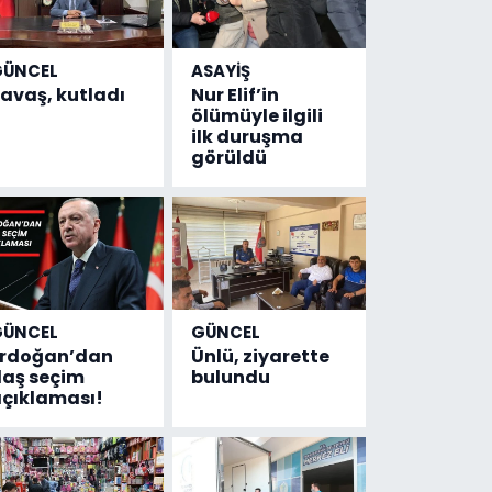
GÜNCEL
ASAYİŞ
avaş, kutladı
Nur Elif’in
ölümüyle ilgili
ilk duruşma
görüldü
GÜNCEL
GÜNCEL
Erdoğan’dan
Ünlü, ziyarette
laş seçim
bulundu
çıklaması!