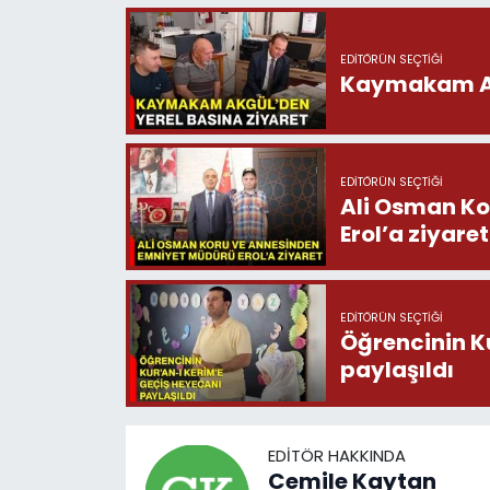
EDITÖRÜN SEÇTIĞI
Kaymakam Akg
EDITÖRÜN SEÇTIĞI
Ali Osman Ko
Erol’a ziyaret
EDITÖRÜN SEÇTIĞI
Öğrencinin K
paylaşıldı
EDITÖR HAKKINDA
Cemile Kaytan