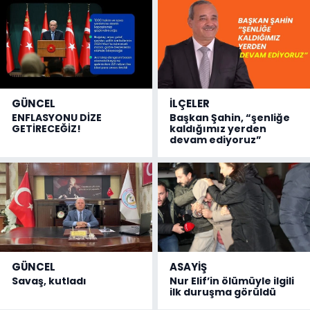
GÜNCEL
İLÇELER
ENFLASYONU DİZE
Başkan Şahin, “şenliğe
GETİRECEĞİZ!
kaldığımız yerden
devam ediyoruz”
GÜNCEL
ASAYİŞ
Savaş, kutladı
Nur Elif’in ölümüyle ilgili
ilk duruşma görüldü