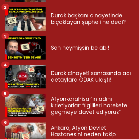
2
Durak başkanı cinayetinde
bıçaklayan şüpheli ne dedi?
3
Sen neymişsin be abi!
4
Durak cinayeti sonrasında acı
detaylara ODAK ulaştı!
5
Afyonkarahisar’ın adını
kirletiyorlar: “İlgilileri harekete
geçmeye davet ediyoruz”
6
Ankara, Afyon Devlet
Hastanesini neden takip