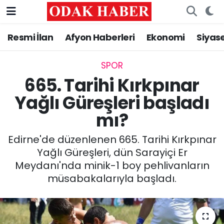
Resmi İlan
Afyon Haberleri
Ekonomi
Siyas
AFYONKARAHİSAR HABERLERİ
Nöbetçi Eczaneler
Resmi İlan
Hava Durumu
SPOR
665. Tarihi Kırkpınar
ASAYİŞ
Trafik Durumu
Yağlı Güreşleri başladı
mı?
GÜNCEL
Süper Lig Puan Durumu ve Fikstür
Edirne'de düzenlenen 665. Tarihi Kırkpınar
SİYASET
Tüm Manşetler
Yağlı Güreşleri, dün Sarayiçi Er
Meydanı'nda minik-1 boy pehlivanların
EĞİTİM
Son Dakika Haberleri
müsabakalarıyla başladı.
MAGAZİN
Haber Arşivi
SAĞLIK