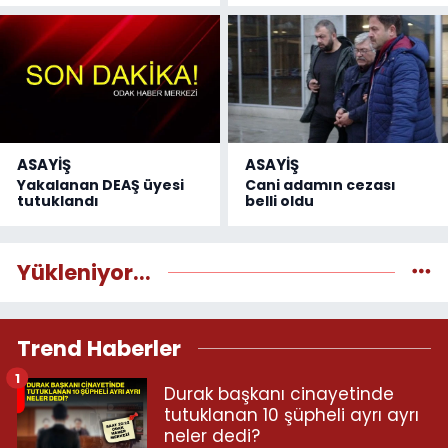
ASAYİŞ
ASAYİŞ
Yakalanan DEAŞ üyesi
Cani adamın cezası
tutuklandı
belli oldu
Yükleniyor...
Trend Haberler
1
Durak başkanı cinayetinde
tutuklanan 10 şüpheli ayrı ayrı
neler dedi?