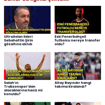
UltraAslan lideri
Eski Fenerbahçeli
Sebahattin Şirin
futbolcu nereye transfer
gözaltına alındı
oldu?
Salah’ın
Altay Bayındır hangi
Trabzonspor’dan
takıma kiralandı?
alacaklarına haciz mi
konuldu?