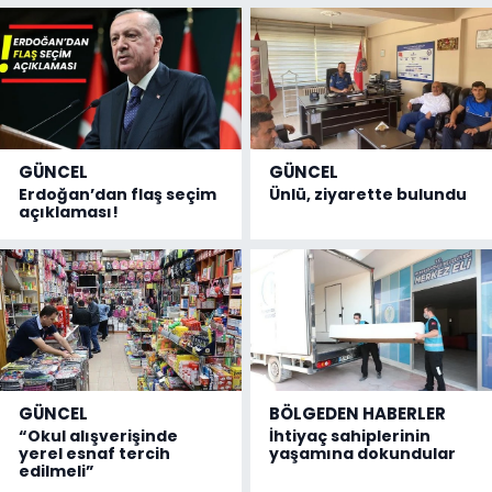
GÜNCEL
GÜNCEL
Erdoğan’dan flaş seçim
Ünlü, ziyarette bulundu
açıklaması!
GÜNCEL
BÖLGEDEN HABERLER
“Okul alışverişinde
İhtiyaç sahiplerinin
yerel esnaf tercih
yaşamına dokundular
edilmeli”