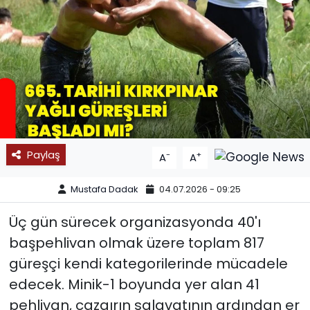
SPOR
11:11 MANŞET
Paylaş
-
+
A
A
Mustafa Dadak
04.07.2026 - 09:25
Üç gün sürecek organizasyonda 40'ı
başpehlivan olmak üzere toplam 817
güreşçi kendi kategorilerinde mücadele
edecek. Minik-1 boyunda yer alan 41
pehlivan, cazgırın salavatının ardından er