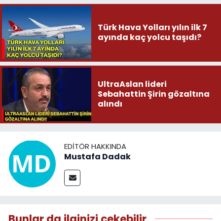
Türk Hava Yolları yılın ilk 7
ayında kaç yolcu taşıdı?
UltraAslan lideri
Sebahattin Şirin gözaltına
alındı
EDITÖR HAKKINDA
Mustafa Dadak
Bunlar da ilginizi çekebilir