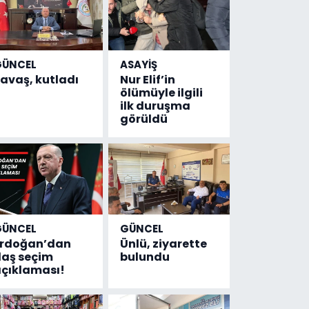
GÜNCEL
ASAYİŞ
avaş, kutladı
Nur Elif’in
ölümüyle ilgili
ilk duruşma
görüldü
GÜNCEL
GÜNCEL
Erdoğan’dan
Ünlü, ziyarette
laş seçim
bulundu
çıklaması!