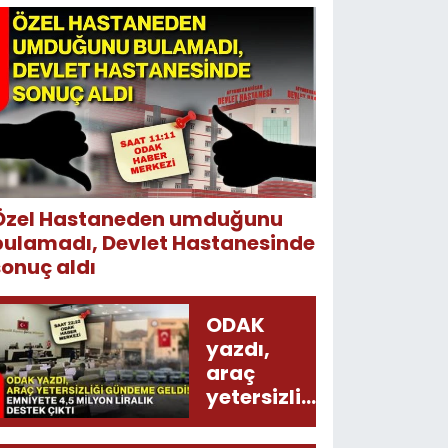
Özel Hastaneden umduğunu
bulamadı, Devlet Hastanesinde
sonuç aldı
ODAK
yazdı,
araç
yetersizliği
gündeme
geldi!