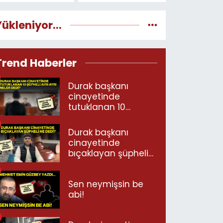
Yükleniyor...
Trend Haberler
Durak başkanı
cinayetinde
tutuklanan 10
şüpheli ayrı ayrı
neler dedi?
Durak başkanı
cinayetinde
bıçaklayan şüpheli
ne dedi?
Sen neymişsin be
abi!