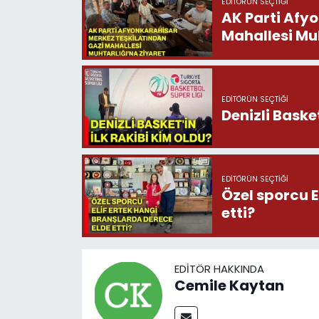
EDITÖRÜN SEÇTIĞI
AK Parti Afy
Mahallesi Muh
EDITÖRÜN SEÇTIĞI
Denizli Basket
EDITÖRÜN SEÇTIĞI
Özel sporcu E
etti?
EDITÖR HAKKINDA
Cemile Kaytan