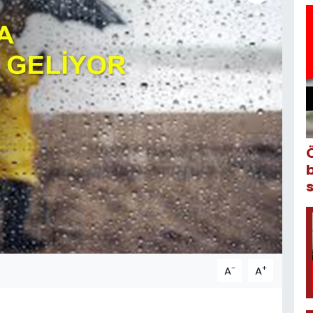
-
+
A
A