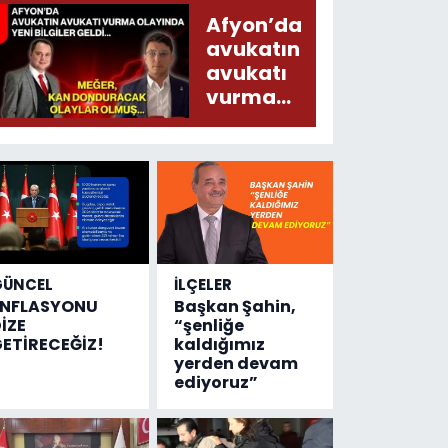
Emniyete
Afyon’da
4,5 milyon
avukatın
liralık
avukatı
destek
vurma
çıktı
olayında
yeni bilgiler
geldi...
Meğer, kan
donduracak
olaylar
olmuş...
GÜNCEL
İLÇELER
ENFLASYONU
Başkan Şahin,
İZE
“şenliğe
ETİRECEĞİZ!
kaldığımız
yerden devam
ediyoruz”