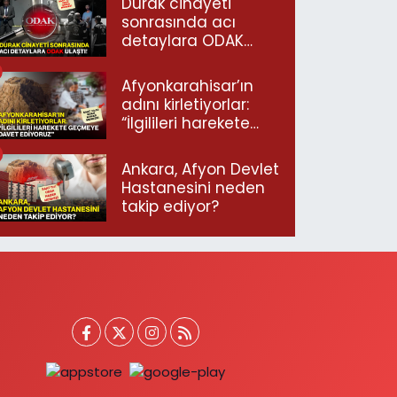
Durak cinayeti
sonrasında acı
detaylara ODAK
ulaştı!
Afyonkarahisar’ın
adını kirletiyorlar:
“İlgilileri harekete
geçmeye davet
ediyoruz”
Ankara, Afyon Devlet
Hastanesini neden
takip ediyor?