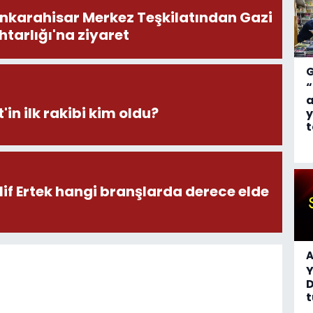
onkarahisar Merkez Teşkilatından Gazi
tarlığı'na ziyaret
“
a
'in ilk rakibi kim oldu?
y
t
lif Ertek hangi branşlarda derece elde
A
D
t