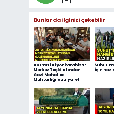
Bunlar da ilginizi çekebilir
AK Parti Afyonkarahisar
Şuhut’ta
Merkez Teşkilatından
için hazı
Gazi Mahallesi
Muhtarlığı'na ziyaret