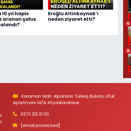
10 yıl hapis
Eroğlu Altınkaynak’ı
a aranan şahıs
neden ziyaret etti?
5
kalandı?
6
Karaman Mah. Alparslan Türkeş Bulvarı, Ufuk
Apartmanı 14/A Afyonkarahisar
0272 212 21 00
e
r,
[email protected]