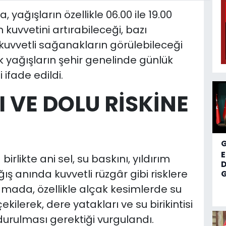
 yağışların özellikle 06.00 ile 19.00
uvvetini artırabileceği, bazı
 kuvvetli sağanakların görülebileceği
cak yağışların şehir genelinde günlük
ifade edildi.
I VE DOLU RİSKİNE
irlikte ani sel, su baskını, yıldırım
D
ış anında kuvvetli rüzgâr gibi risklere
G
amada, özellikle alçak kesimlerde su
ekilerek, dere yatakları ve su birikintisi
urulması gerektiği vurgulandı.