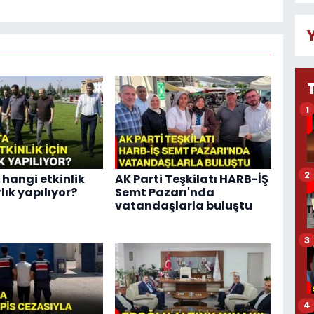
1
2
 hangi etkinlik
AK Parti Teşkilatı HARB-İŞ
rlık yapılıyor?
Semt Pazarı'nda
vatandaşlarla buluştu
3
4