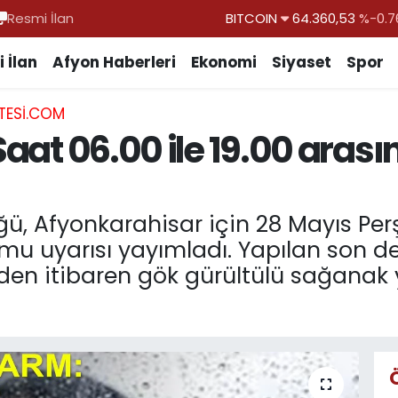
Resmi İlan
DOLAR
47,7069
%0.1
EURO
55,0265
%0.0
 İlan
Afyon Haberleri
Ekonomi
Siyaset
Spor
STERLİN
64,1897
%0.0
TESI.COM
GRAM ALTIN
6574.81
%1.4
Saat 06.00 ile 19.00 aras
BİST100
13.887
%6
BITCOIN
64.360,53
%-0.7
ğü, Afyonkarahisar için 28 Mayıs P
mu uyarısı yayımladı. Yapılan son d
en itibaren gök gürültülü sağanak ya