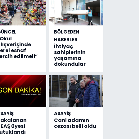
GÜNCEL
BÖLGEDEN
Okul
HABERLER
lışverişinde
İhtiyaç
erel esnaf
sahiplerinin
ercih edilmeli”
yaşamına
dokundular
SAYİŞ
ASAYİŞ
Yakalanan
Cani adamın
EAŞ üyesi
cezası belli oldu
utuklandı