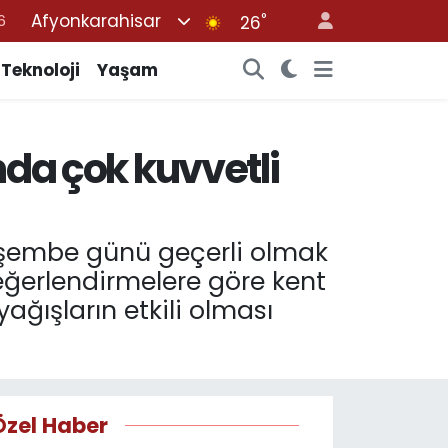
Afyonkarahisar
°
7
26
1
Teknoloji
Yaşam
2
4
ında çok kuvvetli
4
6
erşembe günü geçerli olmak
eğerlendirmelere göre kent
ğışların etkili olması
Özel Haber