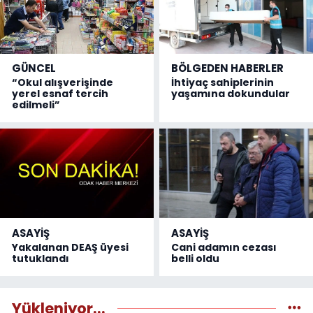
GÜNCEL
BÖLGEDEN HABERLER
“Okul alışverişinde
İhtiyaç sahiplerinin
yerel esnaf tercih
yaşamına dokundular
edilmeli”
ASAYİŞ
ASAYİŞ
Yakalanan DEAŞ üyesi
Cani adamın cezası
tutuklandı
belli oldu
Yükleniyor...