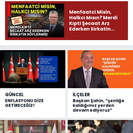
Menfaatci Misin,
Halkcı Mısın? Merdi
Kıpti Şecaat Arz
Ederken Sirkatin
Söylermiş!
GÜNCEL
İLÇELER
ENFLASYONU DİZE
Başkan Şahin, “şenliğe
GETİRECEĞİZ!
kaldığımız yerden
devam ediyoruz”