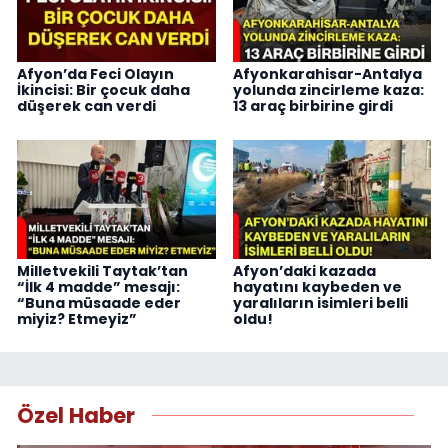
Afyon’da Feci Olayın
Afyonkarahisar-Antalya
İkincisi: Bir çocuk daha
yolunda zincirleme kaza:
düşerek can verdi
13 araç birbirine girdi
Milletvekili Taytak’tan
Afyon’daki kazada
“İlk 4 madde” mesajı:
hayatını kaybeden ve
“Buna müsaade eder
yaralıların isimleri belli
miyiz? Etmeyiz”
oldu!
Özel Haber