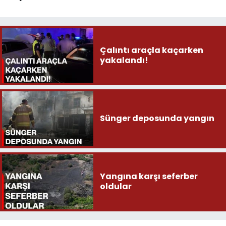
Çalıntı araçla kaçarken
yakalandı!
Sünger deposunda yangın
Yangına karşı seferber
oldular