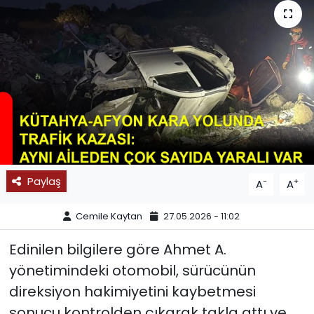
SPOR
11:11 MANŞET
Paylaş
-
+
A
A
Cemile Kaytan
27.05.2026 - 11:02
Edinilen bilgilere göre Ahmet A.
yönetimindeki otomobil, sürücünün
direksiyon hakimiyetini kaybetmesi
sonucu kontrolden çıkarak takla attı ve