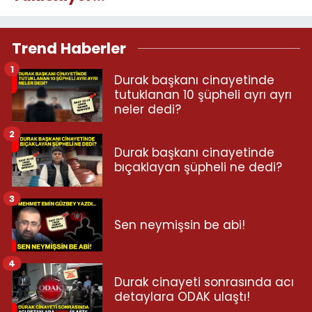
Trend Haberler
1
Durak başkanı cinayetinde
tutuklanan 10 şüpheli ayrı ayrı
neler dedi?
2
Durak başkanı cinayetinde
bıçaklayan şüpheli ne dedi?
3
Sen neymişsin be abi!
4
Durak cinayeti sonrasında acı
detaylara ODAK ulaştı!