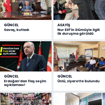
GÜNCEL
ASAYİŞ
Savaş, kutladı
Nur Elif’in ölümüyle ilgili
ilk duruşma görüldü
GÜNCEL
GÜNCEL
Erdoğan’dan flaş seçim
Ünlü, ziyarette bulundu
açıklaması!