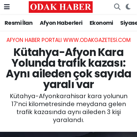
Resmi İlan
Afyon Haberleri
Ekonomi
Siyas
AFYONKARAHİSAR HABERLERİ
Nöbetçi Eczaneler
Resmi İlan
Hava Durumu
AFYON HABER PORTALI WWW.ODAKGAZETESI.COM
Kütahya-Afyon Kara
ASAYİŞ
Trafik Durumu
Yolunda trafik kazası:
Aynı aileden çok sayıda
GÜNCEL
Süper Lig Puan Durumu ve Fikstür
yaralı var
SİYASET
Tüm Manşetler
Kütahya-Afyonkarahisar kara yolunun
EĞİTİM
Son Dakika Haberleri
17’nci kilometresinde meydana gelen
trafik kazasında aynı aileden 3 kişi
MAGAZİN
Haber Arşivi
yaralandı.
SAĞLIK