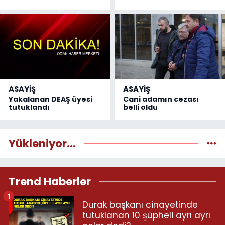
ASAYİŞ
ASAYİŞ
Yakalanan DEAŞ üyesi
Cani adamın cezası
tutuklandı
belli oldu
Yükleniyor...
Trend Haberler
1
Durak başkanı cinayetinde
tutuklanan 10 şüpheli ayrı ayrı