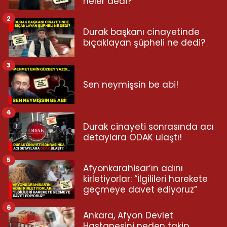
neler dedi?
2
Durak başkanı cinayetinde
bıçaklayan şüpheli ne dedi?
3
Sen neymişsin be abi!
4
Durak cinayeti sonrasında acı
detaylara ODAK ulaştı!
5
Afyonkarahisar’ın adını
kirletiyorlar: “İlgilileri harekete
geçmeye davet ediyoruz”
6
Ankara, Afyon Devlet
Hastanesini neden takip