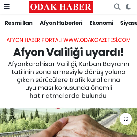
Resmi İlan
Afyon Haberleri
Ekonomi
Siyas
AFYONKARAHİSAR HABERLERİ
Nöbetçi Eczaneler
Resmi İlan
Hava Durumu
AFYON HABER PORTALI WWW.ODAKGAZETESI.COM
Afyon Valiliği uyardı!
ASAYİŞ
Trafik Durumu
Afyonkarahisar Valiliği, Kurban Bayramı
GÜNCEL
Süper Lig Puan Durumu ve Fikstür
tatilinin sona ermesiyle dönüş yoluna
çıkan sürücülere trafik kurallarına
SİYASET
Tüm Manşetler
uyulması konusunda önemli
hatırlatmalarda bulundu.
EĞİTİM
Son Dakika Haberleri
MAGAZİN
Haber Arşivi
SAĞLIK