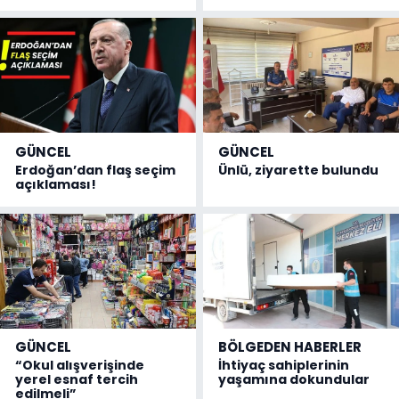
GÜNCEL
GÜNCEL
Erdoğan’dan flaş seçim
Ünlü, ziyarette bulundu
açıklaması!
GÜNCEL
BÖLGEDEN HABERLER
“Okul alışverişinde
İhtiyaç sahiplerinin
yerel esnaf tercih
yaşamına dokundular
edilmeli”