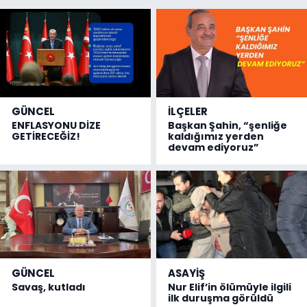
GÜNCEL
İLÇELER
ENFLASYONU DİZE
Başkan Şahin, “şenliğe
GETİRECEĞİZ!
kaldığımız yerden
devam ediyoruz”
GÜNCEL
ASAYİŞ
Savaş, kutladı
Nur Elif’in ölümüyle ilgili
ilk duruşma görüldü