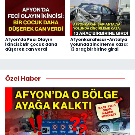
Afyon’da Feci Olayın
Afyonkarahisar-Antalya
İkincisi: Bir çocuk daha
yolunda zincirleme kaza:
düşerek can verdi
13 araç birbirine girdi
Özel Haber