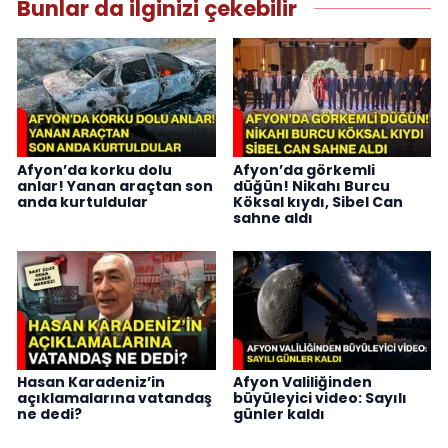
Bunlar da ilginizi çekebilir
Afyon’da korku dolu
Afyon’da görkemli
anlar! Yanan araçtan son
düğün! Nikahı Burcu
anda kurtuldular
Köksal kıydı, Sibel Can
sahne aldı
Hasan Karadeniz’in
Afyon Valiliğinden
açıklamalarına vatandaş
büyüleyici video: Sayılı
ne dedi?
günler kaldı