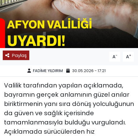
SPOR
11:11 MANŞET
Paylaş
-
+
A
A
FADİME YILDIRIM
30.05.2026 - 17:21
Valilik tarafından yapılan açıklamada,
bayramın gerçek anlamının güzel anılar
biriktirmenin yanı sıra dönüş yolculuğunun
da güven ve sağlık içerisinde
tamamlanmasıyla bulduğu vurgulandı.
Açıklamada sürücülerden hız