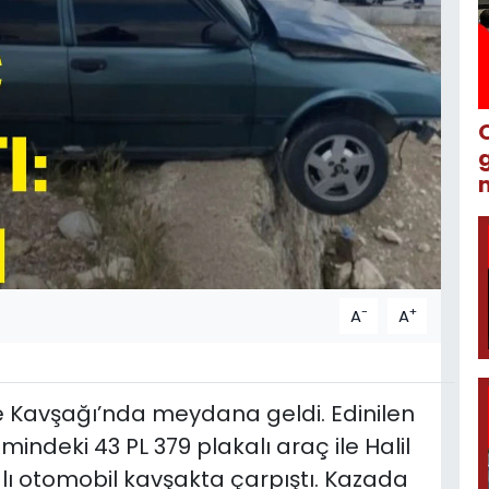
m
-
+
A
A
te Kavşağı’nda meydana geldi. Edinilen
timindeki 43 PL 379 plakalı araç ile Halil
alı otomobil kavşakta çarpıştı. Kazada