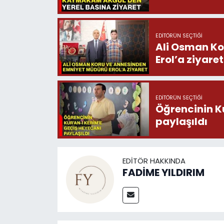
EDITÖRÜN SEÇTIĞI
Ali Osman Ko
Erol’a ziyaret
EDITÖRÜN SEÇTIĞI
Öğrencinin K
paylaşıldı
EDITÖR HAKKINDA
FADİME YILDIRIM