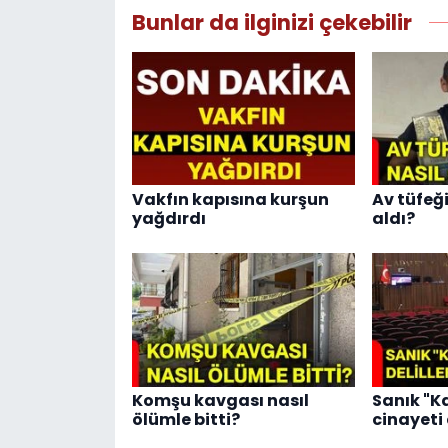
Bunlar da ilginizi çekebilir
Vakfın kapısına kurşun
Av tüfeğ
yağdırdı
aldı?
Komşu kavgası nasıl
Sanık "Ka
ölümle bitti?
cinayeti 