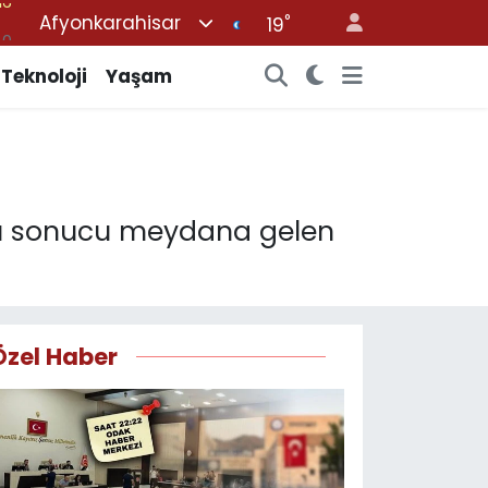
Afyonkarahisar
°
%0
19
08
Teknoloji
Yaşam
%0
12
70
16
ası sonucu meydana gelen
Özel Haber