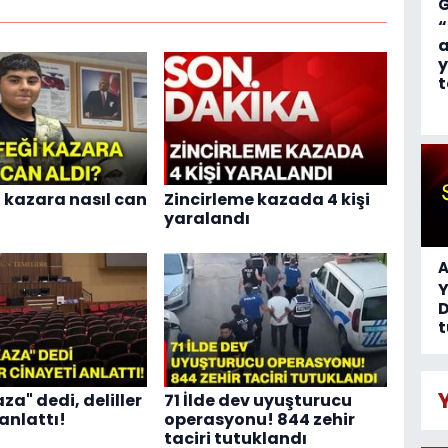
“
a
y
t
i kazara nasıl can
Zincirleme kazada 4 kişi
yaralandı
A
D
t
za" dedi, deliller
71 İlde dev uyuşturucu
anlattı!
operasyonu! 844 zehir
taciri tutuklandı