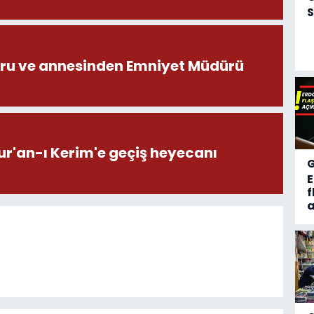
S
ru ve annesinden Emniyet Müdürü
ur'an-ı Kerim'e geçiş heyecanı
f
a