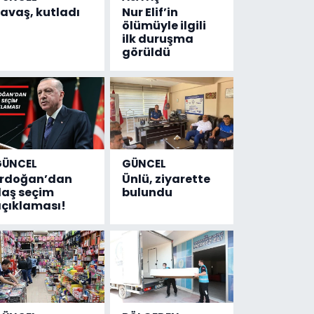
avaş, kutladı
Nur Elif’in
ölümüyle ilgili
ilk duruşma
görüldü
GÜNCEL
GÜNCEL
Erdoğan’dan
Ünlü, ziyarette
laş seçim
bulundu
çıklaması!