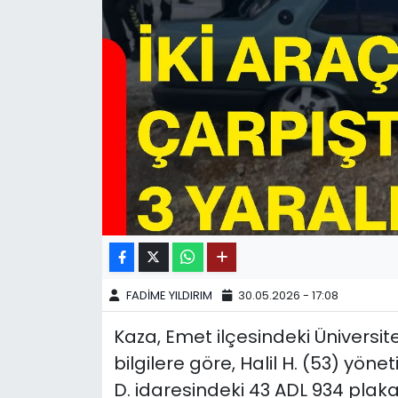
SPOR
11:11 MANŞET
FADİME YILDIRIM
30.05.2026 - 17:08
Kaza, Emet ilçesindeki Üniversi
bilgilere göre, Halil H. (53) yöne
D. idaresindeki 43 ADL 934 plak