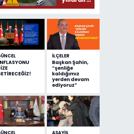
olmuş...
değişen
tek şey
kaza
sayısı!
GÜNCEL
İLÇELER
ENFLASYONU
Başkan Şahin,
İZE
“şenliğe
ETİRECEĞİZ!
kaldığımız
yerden devam
ediyoruz”
GÜNCEL
ASAYİŞ