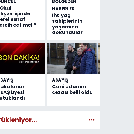
GÜNCEL
BÖLGEDEN
Okul
HABERLER
lışverişinde
İhtiyaç
erel esnaf
sahiplerinin
ercih edilmeli”
yaşamına
dokundular
SAYİŞ
ASAYİŞ
Yakalanan
Cani adamın
EAŞ üyesi
cezası belli oldu
utuklandı
Yükleniyor...