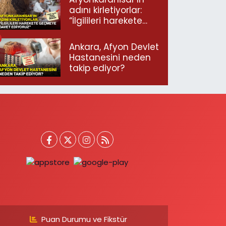
adını kirletiyorlar:
“İlgilileri harekete
geçmeye davet
ediyoruz”
Ankara, Afyon Devlet
Hastanesini neden
takip ediyor?
Puan Durumu ve Fikstür