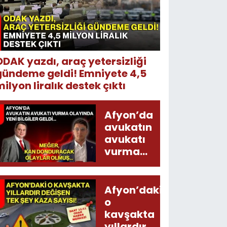
ODAK yazdı, araç yetersizliği
gündeme geldi! Emniyete 4,5
ilyon liralık destek çıktı
Afyon’da
avukatın
avukatı
vurma
olayında
yeni bilgiler
geldi...
Afyon’daki
Meğer, kan
o
donduracak
kavşakta
olaylar
yıllardır