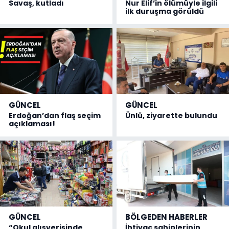
Savaş, kutladı
Nur Elif’in ölümüyle ilgili
ilk duruşma görüldü
GÜNCEL
GÜNCEL
Erdoğan’dan flaş seçim
Ünlü, ziyarette bulundu
açıklaması!
GÜNCEL
BÖLGEDEN HABERLER
“Okul alışverişinde
İhtiyaç sahiplerinin