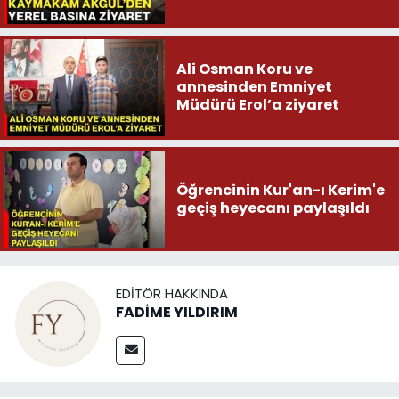
Ali Osman Koru ve
annesinden Emniyet
Müdürü Erol’a ziyaret
Öğrencinin Kur'an-ı Kerim'e
geçiş heyecanı paylaşıldı
EDITÖR HAKKINDA
FADİME YILDIRIM