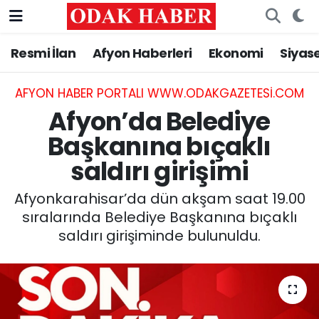
Resmi İlan
Afyon Haberleri
Ekonomi
Siyas
AFYONKARAHİSAR HABERLERİ
Nöbetçi Eczaneler
Resmi İlan
Hava Durumu
AFYON HABER PORTALI WWW.ODAKGAZETESI.COM
Afyon’da Belediye
ASAYİŞ
Trafik Durumu
Başkanına bıçaklı
saldırı girişimi
GÜNCEL
Süper Lig Puan Durumu ve Fikstür
Afyonkarahisar’da dün akşam saat 19.00
SİYASET
Tüm Manşetler
sıralarında Belediye Başkanına bıçaklı
saldırı girişiminde bulunuldu.
EĞİTİM
Son Dakika Haberleri
MAGAZİN
Haber Arşivi
SAĞLIK