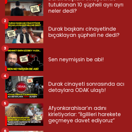
tutuklanan 10 şüpheli ayrı ayrı
neler dedi?
2
Durak başkanı cinayetinde
bıçaklayan şüpheli ne dedi?
3
Sen neymişsin be abi!
4
Durak cinayeti sonrasında acı
detaylara ODAK ulaştı!
5
Afyonkarahisar’ın adını
kirletiyorlar: “İlgilileri harekete
geçmeye davet ediyoruz”
6