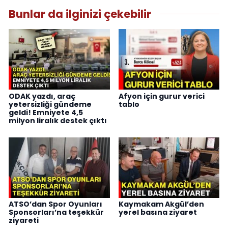
Bunlar da ilginizi çekebilir
ODAK yazdı, araç
Afyon için gurur verici
yetersizliği gündeme
tablo
geldi! Emniyete 4,5
milyon liralık destek çıktı
ATSO’dan Spor Oyunları
Kaymakam Akgül’den
Sponsorları’na teşekkür
yerel basına ziyaret
ziyareti