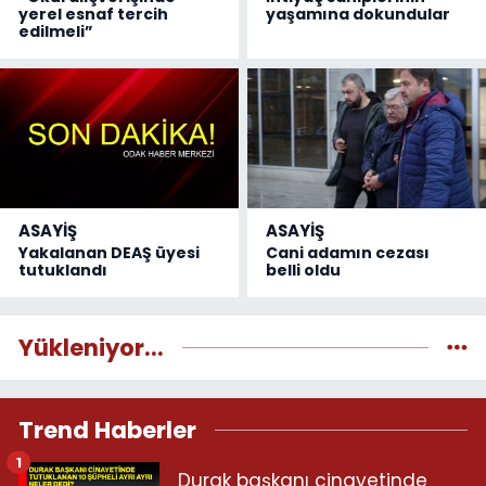
yerel esnaf tercih
yaşamına dokundular
edilmeli”
ASAYİŞ
ASAYİŞ
Yakalanan DEAŞ üyesi
Cani adamın cezası
tutuklandı
belli oldu
Yükleniyor...
Trend Haberler
1
Durak başkanı cinayetinde