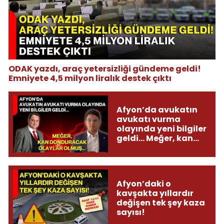
ODAK yazdı, araç yetersizliği gündeme geldi!
Emniyete 4,5 milyon liralık destek çıktı
Afyon’da avukatın
avukatı vurma
olayında yeni bilgiler
geldi... Meğer, kan
donduracak olaylar
olmuş...
Afyon’daki o
kavşakta yıllardır
değişen tek şey kaza
sayısı!