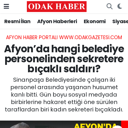
Resmi İlan
Afyon Haberleri
Ekonomi
Siyas
AFYONKARAHİSAR HABERLERİ
Nöbetçi Eczaneler
Resmi İlan
Hava Durumu
AFYON HABER PORTALI WWW.ODAKGAZETESI.COM
Afyon’da hangi belediye
ASAYİŞ
Trafik Durumu
personelinden sekretere
bıçaklı saldırı?
GÜNCEL
Süper Lig Puan Durumu ve Fikstür
Sinanpaşa Belediyesinde çalışan iki
SİYASET
Tüm Manşetler
personel arasında yaşanan husumet
kanlı bitti. Gün boyu sosyal medyada
EĞİTİM
Son Dakika Haberleri
birbirlerine hakaret ettiği öne sürülen
taraflardan biri kadın sekreteri bıçakladı.
MAGAZİN
Haber Arşivi
SAĞLIK