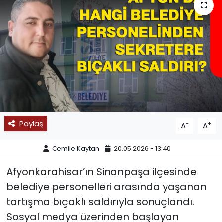
SPOR
11:11 MANŞET
Paylaş
-
+
A
A
Cemile Kaytan
20.05.2026 - 13:40
Afyonkarahisar’ın Sinanpaşa ilçesinde
belediye personelleri arasında yaşanan
tartışma bıçaklı saldırıyla sonuçlandı.
Sosyal medya üzerinden başlayan