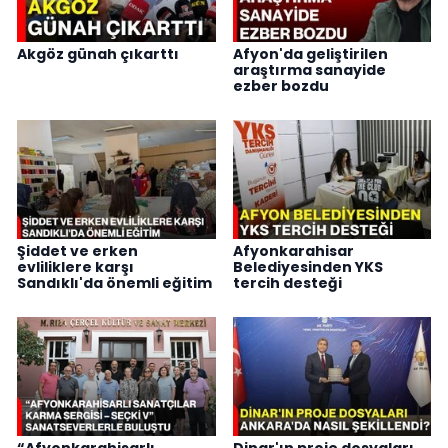
Akgöz günah çıkarttı
Afyon'da geliştirilen
araştırma sanayide
ezber bozdu
Şiddet ve erken
Afyonkarahisar
evliliklere karşı
Belediyesinden YKS
Sandıklı'da önemli eğitim
tercih desteği
“Afyonkarahisarlı
Dinar'ın proje dosyaları