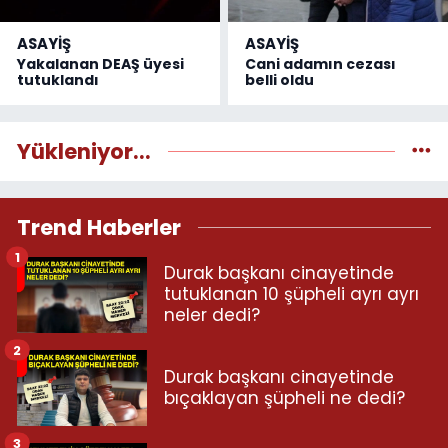
ASAYİŞ
ASAYİŞ
Yakalanan DEAŞ üyesi
Cani adamın cezası
tutuklandı
belli oldu
Yükleniyor...
Trend Haberler
1
Durak başkanı cinayetinde
tutuklanan 10 şüpheli ayrı ayrı
neler dedi?
2
Durak başkanı cinayetinde
bıçaklayan şüpheli ne dedi?
3