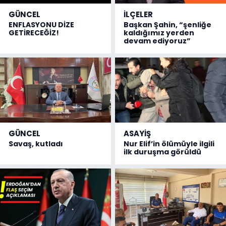
GÜNCEL
İLÇELER
ENFLASYONU DİZE
Başkan Şahin, “şenliğe
GETİRECEĞİZ!
kaldığımız yerden
devam ediyoruz”
GÜNCEL
ASAYİŞ
Savaş, kutladı
Nur Elif’in ölümüyle ilgili
ilk duruşma görüldü