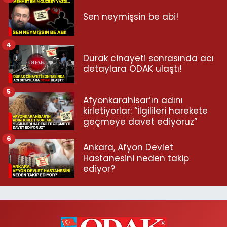
Sen neymişsin be abi!
4
Durak cinayeti sonrasında acı
detaylara ODAK ulaştı!
5
Afyonkarahisar’ın adını
kirletiyorlar: “İlgilileri harekete
geçmeye davet ediyoruz”
6
Ankara, Afyon Devlet
Hastanesini neden takip
ediyor?