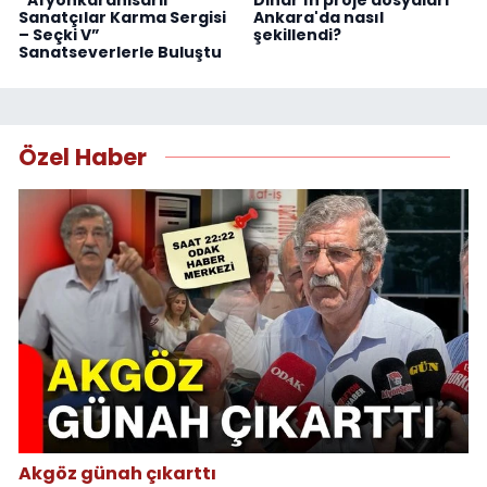
Sanatçılar Karma Sergisi
Ankara'da nasıl
– Seçki V”
şekillendi?
Sanatseverlerle Buluştu
Özel Haber
Akgöz günah çıkarttı