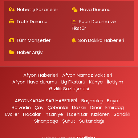
Nöbetçi Eczaneler
Hava Durumu
Trafik Durumu
Puan Durumu ve
Fikstür
Tüm Manşetler
Son Dakika Haberleri
Haber Arşivi
Afyon Haberleri
Afyon Namaz Vakitleri
Afyon Hava durumu
Lig Fikstürü
Künye
İletişim
Gizlilik Sözleşmesi
AFYONKARAHİSAR HABERLERİ
Başmakçı
Bayat
Bolvadin
Çay
Çobanlar
Dazkırı
Dinar
Emirdağ‎
Evciler‎
Hocalar
İhsaniye‎
İscehisar
Kızılören‎
Sandıklı‎
Sinanpaşa
Şuhut
Sultandağı