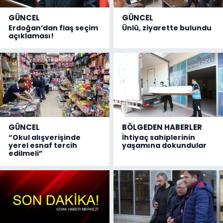
GÜNCEL
GÜNCEL
Erdoğan’dan flaş seçim
Ünlü, ziyarette bulundu
açıklaması!
GÜNCEL
BÖLGEDEN HABERLER
“Okul alışverişinde
İhtiyaç sahiplerinin
yerel esnaf tercih
yaşamına dokundular
edilmeli”