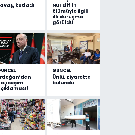
avaş, kutladı
Nur Elif’in
ölümüyle ilgili
ilk duruşma
görüldü
GÜNCEL
GÜNCEL
Erdoğan’dan
Ünlü, ziyarette
laş seçim
bulundu
çıklaması!