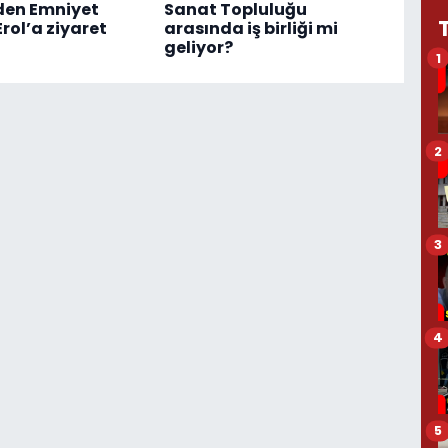
den Emniyet
Sanat Topluluğu
rol’a ziyaret
arasında iş birliği mi
geliyor?
1
2
3
4
5