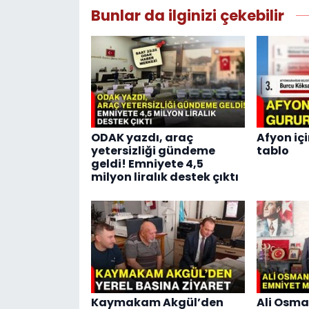
Bunlar da ilginizi çekebilir
ODAK yazdı, araç
Afyon içi
yetersizliği gündeme
tablo
geldi! Emniyete 4,5
milyon liralık destek çıktı
Kaymakam Akgül’den
Ali Osma