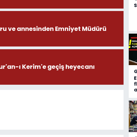
S
ru ve annesinden Emniyet Müdürü
ur'an-ı Kerim'e geçiş heyecanı
f
a