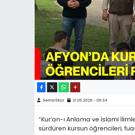
SPOR
11:11 MANŞET
Sema Ekici
21.05.2026 - 09:34
“Kur’an-ı Anlama ve İslami İliml
sürdüren kursun öğrencileri, fuar