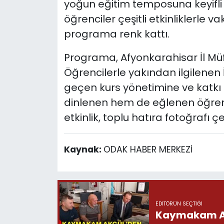
yoğun eğitim temposuna keyifli 
öğrenciler çeşitli etkinliklerle va
programa renk kattı.
Programa, Afyonkarahisar İl Müf
Öğrencilerle yakından ilgilen
geçen kurs yönetimine ve katkı
dinlenen hem de eğlenen öğrenc
etkinlik, toplu hatıra fotoğrafı ç
Kaynak:
ODAK HABER MERKEZİ
EDITÖRÜN SEÇTIĞI
Kaymakam Akg