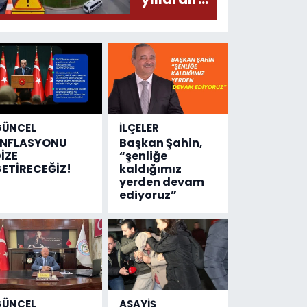
olmuş...
değişen
tek şey
kaza
sayısı!
GÜNCEL
İLÇELER
ENFLASYONU
Başkan Şahin,
İZE
“şenliğe
ETİRECEĞİZ!
kaldığımız
yerden devam
ediyoruz”
GÜNCEL
ASAYİŞ