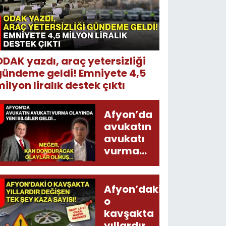
ODAK yazdı, araç yetersizliği
gündeme geldi! Emniyete 4,5
ilyon liralık destek çıktı
Afyon’da
avukatın
avukatı
vurma
olayında
yeni bilgiler
geldi...
Afyon’daki
Meğer, kan
o
donduracak
kavşakta
olaylar
yıllardır