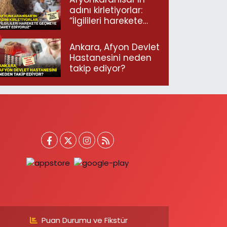
adını kirletiyorlar:
“İlgilileri harekete
geçmeye davet
ediyoruz”
Ankara, Afyon Devlet
Hastanesini neden
takip ediyor?
Puan Durumu ve Fikstür