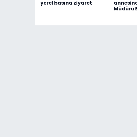
yerel basına ziyaret
annesin
Müdürü E