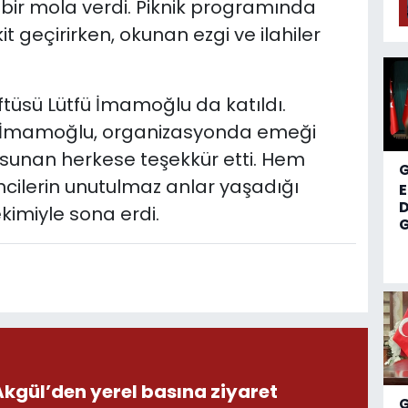
bir mola verdi. Piknik programında
kit geçirirken, okunan ezgi ve ilahiler
tüsü Lütfü İmamoğlu da katıldı.
en İmamoğlu, organizasyonda emeği
 sunan herkese teşekkür etti. Hem
ilerin unutulmaz anlar yaşadığı
D
ekimiyle sona erdi.
G
ül’den yerel basına ziyaret