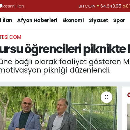
Resmi İlan
DOLAR
47,6704
EURO
55,0406
%-0.
 İlan
Afyon Haberleri
Ekonomi
Siyaset
Spor
STERLİN
64,2143
TESI.COM
GRAM ALTIN
6500.87
%0.
rsu öğrencileri piknikte
BİST100
13.799
%
BITCOIN
64.643,95
%0.
üne bağlı olarak faaliyet gösteren M
 motivasyon pikniği düzenlendi.