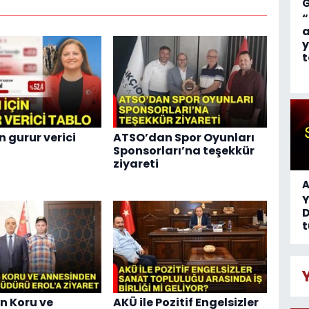
“
a
y
t
n gurur verici
ATSO’dan Spor Oyunları
Sponsorları’na teşekkür
ziyareti
A
D
t
n Koru ve
AKÜ ile Pozitif Engelsizler