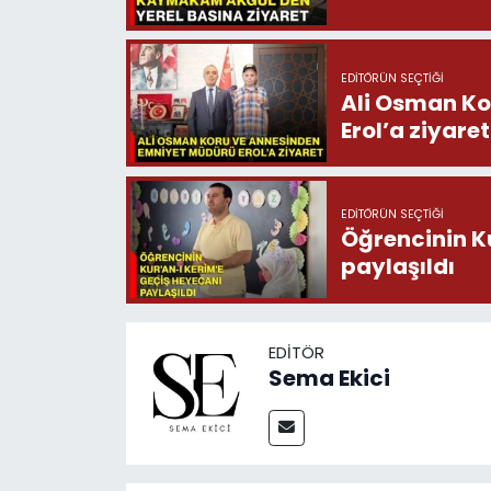
EDITÖRÜN SEÇTIĞI
Ali Osman Ko
Erol’a ziyaret
EDITÖRÜN SEÇTIĞI
Öğrencinin K
paylaşıldı
EDITÖR
Sema Ekici