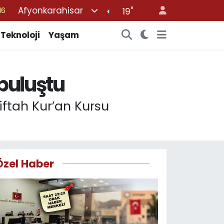
Afyonkarahisar
°
%0
19
08
Teknoloji
Yaşam
%0
12
 buluştu
70
16
iftah Kur’an Kursu
Özel Haber