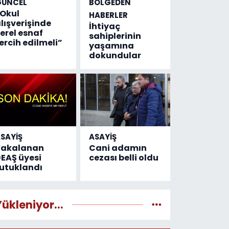
GÜNCEL
BÖLGEDEN
Okul
HABERLER
lışverişinde
İhtiyaç
erel esnaf
sahiplerinin
ercih edilmeli”
yaşamına
dokundular
SAYİŞ
ASAYİŞ
Yakalanan
Cani adamın
EAŞ üyesi
cezası belli oldu
utuklandı
Yükleniyor...