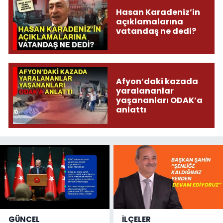
Hasan Karadeniz’in
açıklamalarına
vatandaş ne dedi?
Afyon’daki kazada
yaralananlar
yaşananları ODAK’a
anlattı
GÜNCEL
İLÇELER