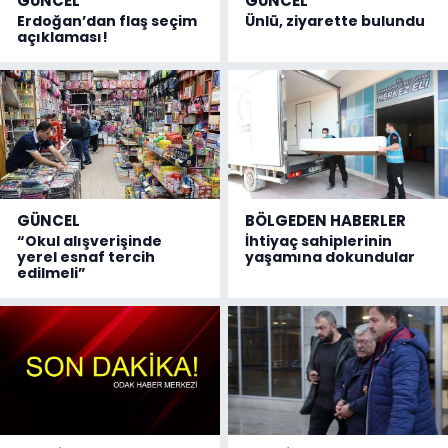
GÜNCEL
GÜNCEL
Erdoğan’dan flaş seçim
Ünlü, ziyarette bulundu
açıklaması!
GÜNCEL
BÖLGEDEN HABERLER
“Okul alışverişinde
İhtiyaç sahiplerinin
yerel esnaf tercih
yaşamına dokundular
edilmeli”