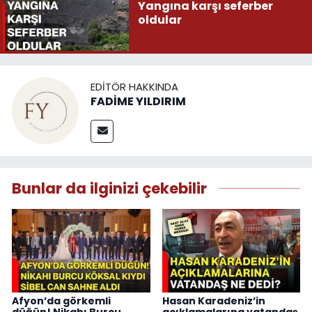
Yangına karşı seferber
oldular
EDITÖR HAKKINDA
FADİME YILDIRIM
Bunlar da ilginizi çekebilir
Afyon’da görkemli
Hasan Karadeniz’in
düğün! Nikahı Burcu
açıklamalarına vatandaş