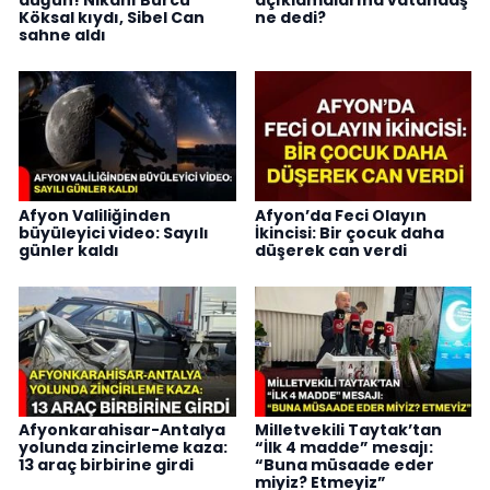
Köksal kıydı, Sibel Can
ne dedi?
sahne aldı
Afyon Valiliğinden
Afyon’da Feci Olayın
büyüleyici video: Sayılı
İkincisi: Bir çocuk daha
günler kaldı
düşerek can verdi
Afyonkarahisar-Antalya
Milletvekili Taytak’tan
yolunda zincirleme kaza:
“İlk 4 madde” mesajı:
13 araç birbirine girdi
“Buna müsaade eder
miyiz? Etmeyiz”