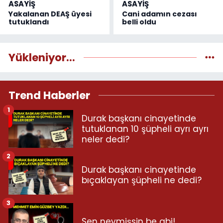
ASAYİŞ
ASAYİŞ
Yakalanan DEAŞ üyesi
Cani adamın cezası
tutuklandı
belli oldu
Yükleniyor...
Trend Haberler
1
Durak başkanı cinayetinde
tutuklanan 10 şüpheli ayrı ayrı
neler dedi?
2
Durak başkanı cinayetinde
bıçaklayan şüpheli ne dedi?
3
Sen neymişsin be abi!