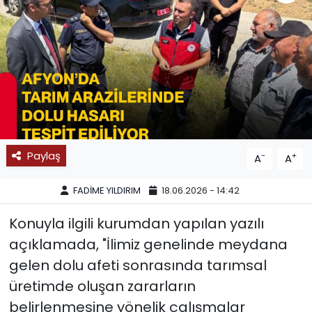
SPOR
11:11 MANŞET
Paylaş
-
+
A
A
FADİME YILDIRIM
18.06.2026 - 14:42
Konuyla ilgili kurumdan yapılan yazılı
açıklamada, "İlimiz genelinde meydana
gelen dolu afeti sonrasında tarımsal
üretimde oluşan zararların
belirlenmesine yönelik çalışmalar