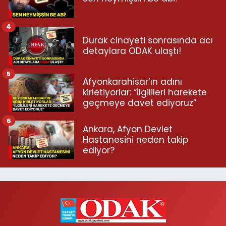
4
Durak cinayeti sonrasında acı
detaylara ODAK ulaştı!
5
Afyonkarahisar’ın adını
kirletiyorlar: “İlgilileri harekete
geçmeye davet ediyoruz”
6
Ankara, Afyon Devlet
Hastanesini neden takip
ediyor?