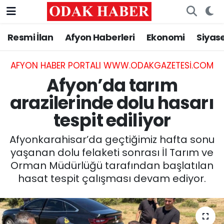
Resmi İlan
Afyon Haberleri
Ekonomi
Siyas
AFYONKARAHİSAR HABERLERİ
Nöbetçi Eczaneler
Resmi İlan
Hava Durumu
AFYON HABER PORTALI WWW.ODAKGAZETESI.COM
Afyon’da tarım
ASAYİŞ
Trafik Durumu
arazilerinde dolu hasarı
tespit ediliyor
GÜNCEL
Süper Lig Puan Durumu ve Fikstür
Afyonkarahisar’da geçtiğimiz hafta sonu
SİYASET
Tüm Manşetler
yaşanan dolu felaketi sonrası İl Tarım ve
Orman Müdürlüğü tarafından başlatılan
EĞİTİM
Son Dakika Haberleri
hasat tespit çalışması devam ediyor.
MAGAZİN
Haber Arşivi
SAĞLIK