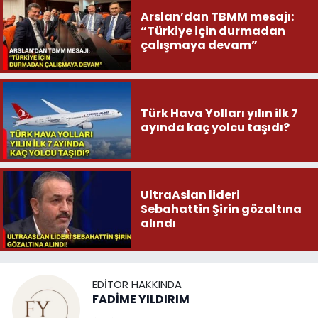
Arslan’dan TBMM mesajı:
“Türkiye için durmadan
çalışmaya devam”
Türk Hava Yolları yılın ilk 7
ayında kaç yolcu taşıdı?
UltraAslan lideri
Sebahattin Şirin gözaltına
alındı
EDITÖR HAKKINDA
FADİME YILDIRIM