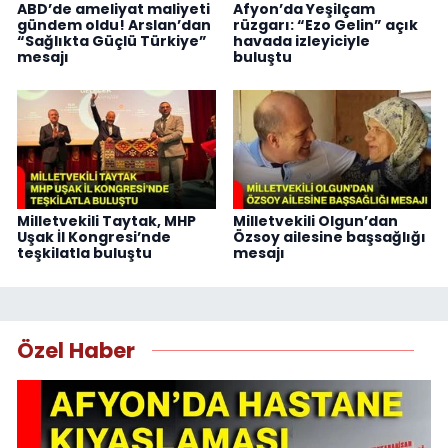
ABD’de ameliyat maliyeti
Afyon’da Yeşilçam
gündem oldu! Arslan’dan
rüzgarı: “Ezo Gelin” açık
“Sağlıkta Güçlü Türkiye”
havada izleyiciyle
mesajı
buluştu
Milletvekili Taytak, MHP
Milletvekili Olgun’dan
Uşak İl Kongresi’nde
Özsoy ailesine başsağlığı
teşkilatla buluştu
mesajı
Özel Haber