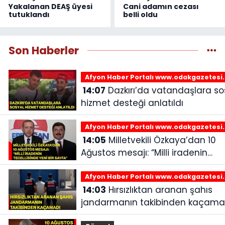
Yakalanan DEAŞ üyesi
Cani adamın cezası
tutuklandı
belli oldu
Son Haberler
Afyon Haber Portalı www.odakgazetesi
14:07
Dazkırı’da vatandaşlara sosyal
hizmet desteği anlatıldı
Afyon Haber Portalı www.odakgazetesi
14:05
Milletvekili Özkaya’dan 10
Ağustos mesajı: “Milli iradenin
tecellisinde yeni bir sayfa”
Afyon Haber Portalı www.odakgazetesi
14:03
Hırsızlıktan aranan şahıs
jandarmanın takibinden kaçama