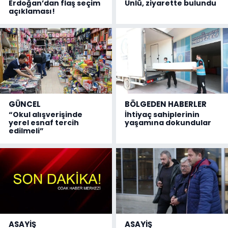
Erdoğan’dan flaş seçim
Ünlü, ziyarette bulundu
açıklaması!
GÜNCEL
BÖLGEDEN HABERLER
“Okul alışverişinde
İhtiyaç sahiplerinin
yerel esnaf tercih
yaşamına dokundular
edilmeli”
ASAYİŞ
ASAYİŞ