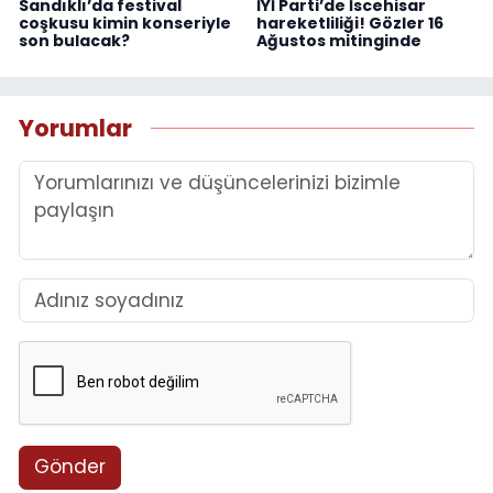
Sandıklı’da festival
İYİ Parti’de İscehisar
coşkusu kimin konseriyle
hareketliliği! Gözler 16
son bulacak?
Ağustos mitinginde
Yorumlar
Gönder