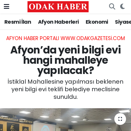
Resmi İlan
Afyon Haberleri
Ekonomi
Siyas
AFYONKARAHİSAR HABERLERİ
Afyonkarahisar Nöbetçi Eczaneler
Resmi İlan
Afyonkarahisar Hava Durumu
AFYON HABER PORTALI WWW.ODAKGAZETESI.COM
Afyon’da yeni bilgi evi
ASAYİŞ
Afyonkarahisar Namaz Vakitleri
hangi mahalleye
yapılacak?
GÜNCEL
Afyonkarahisar Trafik Yoğunluk Haritası
İstiklal Mahallesine yapılması beklenen
SİYASET
Süper Lig Puan Durumu ve Fikstür
yeni bilgi evi teklifi belediye meclisine
sunuldu.
EĞİTİM
Tüm Manşetler
MAGAZİN
Son Dakika Haberleri
SAĞLIK
Haber Arşivi