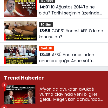
Güncel
14:01
10 Ağustos 2014’te ne
oldu? Tarihi seçimin üzerinden
12 yıl geçti
Eğitim
13:55
COP31 öncesi AFSÜ’de ne
konuşuldu?
SAĞLIK
13:49
AFSÜ Hastanesinden
annelere çağrı: Anne sütü
neden önemli?
Trend Haberler
1
Afyon’da avukatın avukatı
vurma olayında yeni bilgiler
geldi... Meğer, kan donduracak
olaylar olmuş...
2