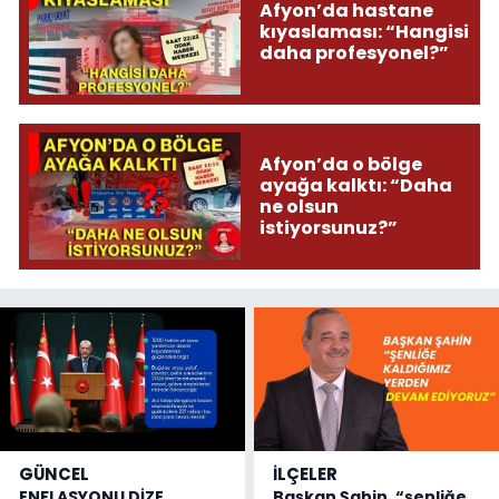
Afyon’da hastane
kıyaslaması: “Hangisi
daha profesyonel?”
Afyon’da o bölge
ayağa kalktı: “Daha
ne olsun
istiyorsunuz?”
GÜNCEL
İLÇELER
ENFLASYONU DİZE
Başkan Şahin, “şenliğe