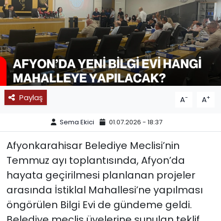
SPOR
11:11 MANŞET
Paylaş
-
+
A
A
Sema Ekici
01.07.2026 - 18:37
Afyonkarahisar Belediye Meclisi’nin
Temmuz ayı toplantısında, Afyon’da
hayata geçirilmesi planlanan projeler
arasında İstiklal Mahallesi’ne yapılması
öngörülen Bilgi Evi de gündeme geldi.
Belediye meclis üyelerine sunulan teklif