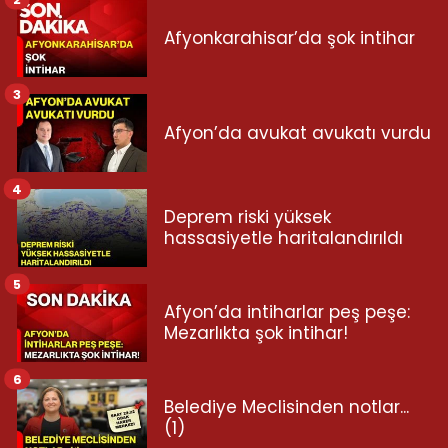
Afyonkarahisar’da şok intihar
3
Afyon’da avukat avukatı vurdu
4
Deprem riski yüksek
hassasiyetle haritalandırıldı
5
Afyon’da intiharlar peş peşe:
Mezarlıkta şok intihar!
6
Belediye Meclisinden notlar...
(1)