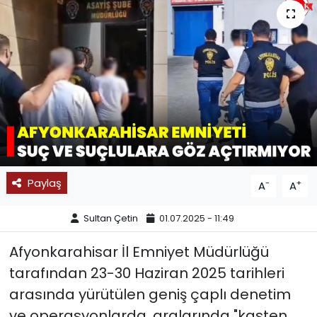
SPOR
11:11 MANŞET
Paylaş
-
+
A
A
Sultan Çetin
01.07.2025 - 11:49
Afyonkarahisar İl Emniyet Müdürlüğü
tarafından 23-30 Haziran 2025 tarihleri
arasında yürütülen geniş çaplı denetim
ve operasyonlarda, aralarında "kasten