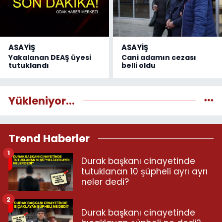
ASAYİŞ
ASAYİŞ
Yakalanan DEAŞ üyesi
Cani adamın cezası
tutuklandı
belli oldu
Yükleniyor...
Trend Haberler
1
Durak başkanı cinayetinde
tutuklanan 10 şüpheli ayrı ayrı
neler dedi?
2
Durak başkanı cinayetinde