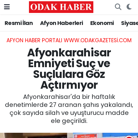
Resmi İlan
Afyon Haberleri
Ekonomi
Siyas
AFYONKARAHİSAR HABERLERİ
Nöbetçi Eczaneler
Resmi İlan
Hava Durumu
AFYON HABER PORTALI WWW.ODAKGAZETESI.COM
Afyonkarahisar
ASAYİŞ
Trafik Durumu
Emniyeti Suç ve
Suçlulara Göz
GÜNCEL
Süper Lig Puan Durumu ve Fikstür
Açtırmıyor
SİYASET
Tüm Manşetler
Afyonkarahisar'da bir haftalık
EĞİTİM
Son Dakika Haberleri
denetimlerde 27 aranan şahıs yakalandı,
çok sayıda silah ve uyuşturucu madde
MAGAZİN
Haber Arşivi
ele geçirildi.
SAĞLIK