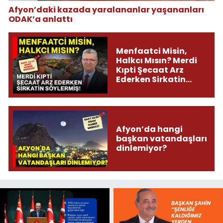
Afyon’daki kazada yaralananlar yaşananları
ODAK’a anlattı
Menfaatci Misin,
Halkcı Mısın? Merdi
Kıpti Şecaat Arz
Ederken Sirkatin
Söylermiş!
Afyon’da hangi
başkan vatandaşları
dinlemiyor?