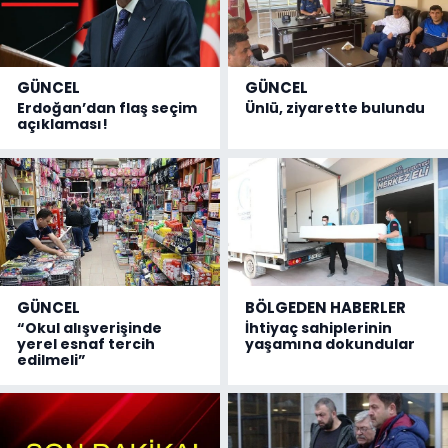
GÜNCEL
GÜNCEL
Erdoğan’dan flaş seçim
Ünlü, ziyarette bulundu
açıklaması!
GÜNCEL
BÖLGEDEN HABERLER
“Okul alışverişinde
İhtiyaç sahiplerinin
yerel esnaf tercih
yaşamına dokundular
edilmeli”