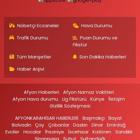
Nöbetçi Eczaneler
Hava Durumu
Trafik Durumu
Puan Durumu ve
Fikstür
Tüm Manşetler
Son Dakika Haberleri
Haber Arşivi
Afyon Haberleri
Afyon Namaz Vakitleri
Afyon Hava durumu
Lig Fikstürü
Künye
İletişim
Gizlilik Sözleşmesi
AFYONKARAHİSAR HABERLERİ
Başmakçı
Bayat
Bolvadin
Çay
Çobanlar
Dazkırı
Dinar
Emirdağ‎
Evciler‎
Hocalar
İhsaniye‎
İscehisar
Kızılören‎
Sandıklı‎
Sinanpaşa
Şuhut
Sultandağı