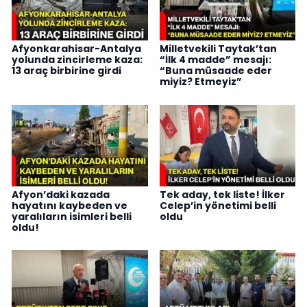
Afyonkarahisar-Antalya
Milletvekili Taytak’tan
yolunda zincirleme kaza:
“İlk 4 madde” mesajı:
13 araç birbirine girdi
“Buna müsaade eder
miyiz? Etmeyiz”
Afyon’daki kazada
Tek aday, tek liste! İlker
hayatını kaybeden ve
Celep’in yönetimi belli
yaralıların isimleri belli
oldu
oldu!