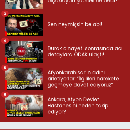
bıçaklayan şüpheli ne dedi?
3
Sen neymişsin be abi!
4
Durak cinayeti sonrasında acı
detaylara ODAK ulaştı!
5
Afyonkarahisar’ın adını
kirletiyorlar: “İlgilileri harekete
geçmeye davet ediyoruz”
6
Ankara, Afyon Devlet
Hastanesini neden takip
ediyor?