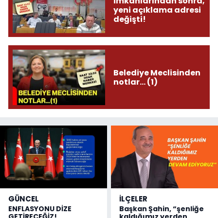
imkanlarından sonra,
yeni açıklama adresi
değişti!
Belediye Meclisinden
notlar... (1)
GÜNCEL
İLÇELER
ENFLASYONU DİZE
Başkan Şahin, “şenliğe
GETİRECEĞİZ!
kaldığımız yerden