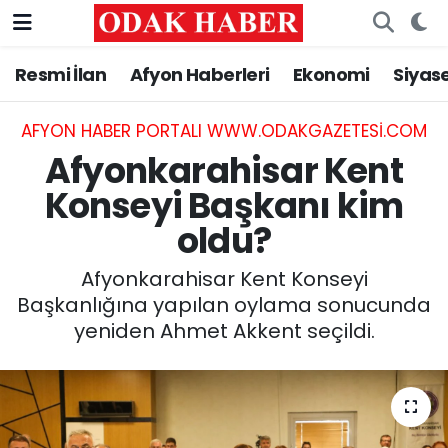
Resmi İlan
Afyon Haberleri
Ekonomi
Siyas
AFYONKARAHİSAR HABERLERİ
Nöbetçi Eczaneler
Resmi İlan
Hava Durumu
AFYON HABER PORTALI WWW.ODAKGAZETESI.COM
Afyonkarahisar Kent
ASAYİŞ
Trafik Durumu
Konseyi Başkanı kim
oldu?
GÜNCEL
Süper Lig Puan Durumu ve Fikstür
Afyonkarahisar Kent Konseyi
SİYASET
Tüm Manşetler
Başkanlığına yapılan oylama sonucunda
yeniden Ahmet Akkent seçildi.
EĞİTİM
Son Dakika Haberleri
MAGAZİN
Haber Arşivi
SAĞLIK