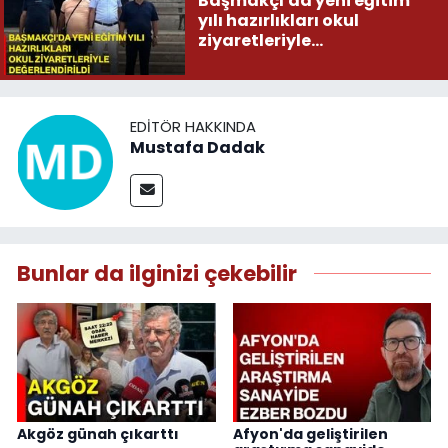
Başmakçı'da yeni eğitim
yılı hazırlıkları okul
ziyaretleriyle
değerlendirildi
EDITÖR HAKKINDA
Mustafa Dadak
Bunlar da ilginizi çekebilir
Akgöz günah çıkarttı
Afyon'da geliştirilen