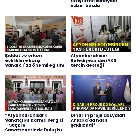
araştırma sanayide
ezber bozdu
Şiddet ve erken
Afyonkarahisar
evliliklere karşı
Belediyesinden YKS
Sandıklı'da önemli eğitim
tercih desteği
“Afyonkarahisarlı
Dinar'ın proje dosyaları
Sanatçılar Karma Sergisi
Ankara'da nasıl
– Seçki V”
şekillendi?
Sanatseverlerle Buluştu