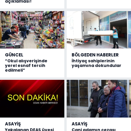
açıklaması!
GÜNCEL
BÖLGEDEN HABERLER
“Okul alışverişinde
İhtiyaç sahiplerinin
yerel esnaf tercih
yaşamına dokundular
edilmeli”
ASAYİŞ
ASAYİŞ
Yakalanan DEAŞ üyesi
Cani adamın cezası