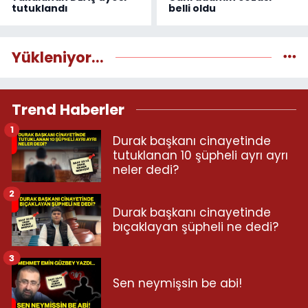
tutuklandı
belli oldu
Yükleniyor...
Trend Haberler
1
Durak başkanı cinayetinde
tutuklanan 10 şüpheli ayrı ayrı
neler dedi?
2
Durak başkanı cinayetinde
bıçaklayan şüpheli ne dedi?
3
Sen neymişsin be abi!