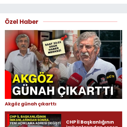
Özel Haber
Akgöz günah çıkarttı
CHP İl Başkanlığının