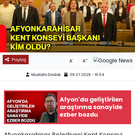
SPOR
11:11 MANŞET
Paylaş
-
+
A
A
Mustafa Dadak
09.07.2026 - 16:54
Afyon'da geliştirilen
araştırma sanayide
ezber bozdu
Afyonkarahisar Belediyesi Kent Konseyi