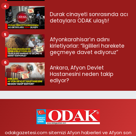
4
Durak cinayeti sonrasında acı
detaylara ODAK ulaştı!
5
Afyonkarahisar’ın adını
kirletiyorlar: “İlgilileri harekete
geçmeye davet ediyoruz”
6
Ankara, Afyon Devlet
Hastanesini neden takip
ediyor?
odakgazetesi.com sitemizi Afyon haberleri ve Afyon son