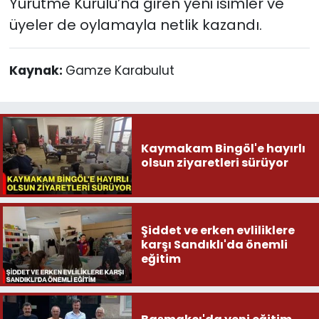
Yürütme Kurulu’na giren yeni isimler ve
üyeler de oylamayla netlik kazandı.
Kaynak:
Gamze Karabulut
Kaymakam Bingöl'e hayırlı
olsun ziyaretleri sürüyor
Şiddet ve erken evliliklere
karşı Sandıklı'da önemli
eğitim