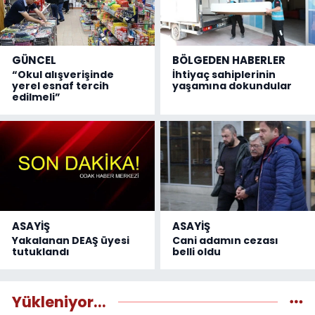
GÜNCEL
BÖLGEDEN HABERLER
“Okul alışverişinde
İhtiyaç sahiplerinin
yerel esnaf tercih
yaşamına dokundular
edilmeli”
ASAYİŞ
ASAYİŞ
Yakalanan DEAŞ üyesi
Cani adamın cezası
tutuklandı
belli oldu
Yükleniyor...