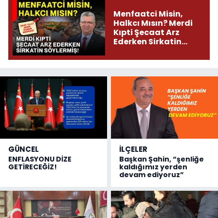
Menfaatci Misin,
Halkcı Mısın? Merdi
Kıpti Şecaat Arz
Ederken Sirkatin
Söylermiş!
GÜNCEL
İLÇELER
ENFLASYONU DİZE
Başkan Şahin, “şenliğe
GETİRECEĞİZ!
kaldığımız yerden
devam ediyoruz”