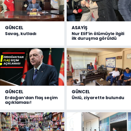
GÜNCEL
ASAYİŞ
Savaş, kutladı
Nur Elif’in ölümüyle ilgili
ilk duruşma görüldü
GÜNCEL
GÜNCEL
Erdoğan’dan flaş seçim
Ünlü, ziyarette bulundu
açıklaması!