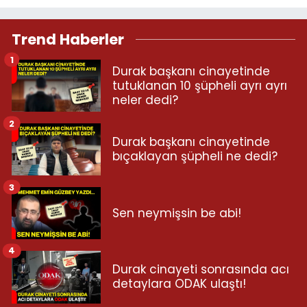
Trend Haberler
1
Durak başkanı cinayetinde
tutuklanan 10 şüpheli ayrı ayrı
neler dedi?
2
Durak başkanı cinayetinde
bıçaklayan şüpheli ne dedi?
3
Sen neymişsin be abi!
4
Durak cinayeti sonrasında acı
detaylara ODAK ulaştı!