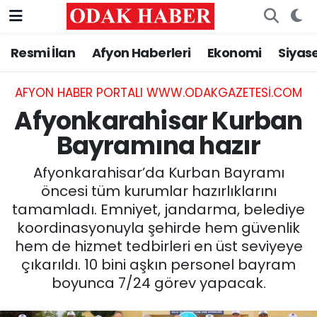
Resmi İlan
Afyon Haberleri
Ekonomi
Siyas
AFYONKARAHİSAR HABERLERİ
Nöbetçi Eczaneler
Resmi İlan
Hava Durumu
AFYON HABER PORTALI WWW.ODAKGAZETESI.COM
Afyonkarahisar Kurban
ASAYİŞ
Trafik Durumu
Bayramına hazır
GÜNCEL
Süper Lig Puan Durumu ve Fikstür
Afyonkarahisar’da Kurban Bayramı
öncesi tüm kurumlar hazırlıklarını
SİYASET
Tüm Manşetler
tamamladı. Emniyet, jandarma, belediye
koordinasyonuyla şehirde hem güvenlik
EĞİTİM
Son Dakika Haberleri
hem de hizmet tedbirleri en üst seviyeye
çıkarıldı. 10 bini aşkın personel bayram
MAGAZİN
Haber Arşivi
boyunca 7/24 görev yapacak.
SAĞLIK