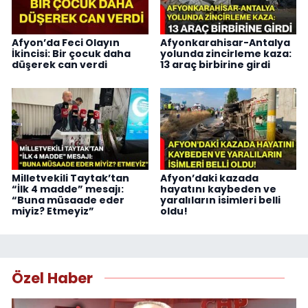
Afyon’da Feci Olayın
Afyonkarahisar-Antalya
İkincisi: Bir çocuk daha
yolunda zincirleme kaza:
düşerek can verdi
13 araç birbirine girdi
Milletvekili Taytak’tan
Afyon’daki kazada
“İlk 4 madde” mesajı:
hayatını kaybeden ve
“Buna müsaade eder
yaralıların isimleri belli
miyiz? Etmeyiz”
oldu!
Özel Haber