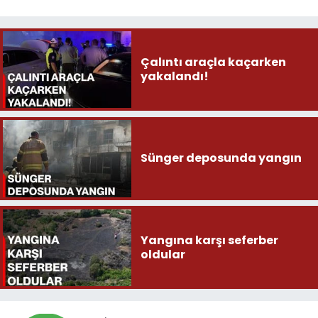
Çalıntı araçla kaçarken
yakalandı!
Sünger deposunda yangın
Yangına karşı seferber
oldular