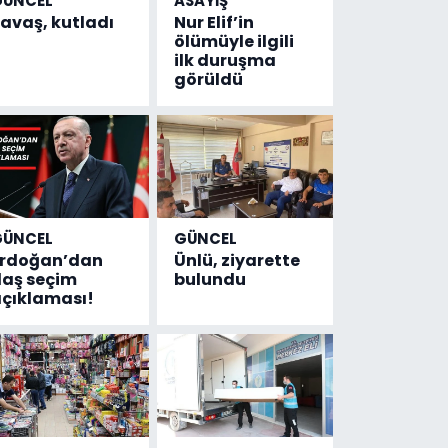
GÜNCEL
ASAYİŞ
avaş, kutladı
Nur Elif’in
ölümüyle ilgili
ilk duruşma
görüldü
GÜNCEL
GÜNCEL
Erdoğan’dan
Ünlü, ziyarette
laş seçim
bulundu
çıklaması!