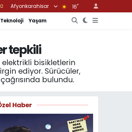
Afyonkarahisar
°
38
16
03
Teknoloji
Yaşam
14
11
r tepkili
18
32
ektrikli bisikletlerin
rgin ediyor. Sürücüler,
e çağrısında bulundu.
Özel Haber