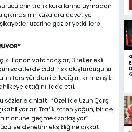
sürücülerin trafik kurallarına uymadan
ola çıkmasının kazalara davetiye
 şikayetler üzerine gözler yetkililere
RUYOR”
kullanan vatandaşlar, 3 tekerlekli
 yoğun saatlerde ciddi risk oluşturduğunu
D
G
arın ters yönden ilerlediğini, kırmızı ışık
ehlikeye attığını ifade etti.
sözlerle anlattı: “Özellikle Uzun Çarşı
abiliyorlar. Trafik zaten yoğun, bir de
anın önüne geçmek zorlaşıyor”
ürücü ise denetim eksikliğine dikkat