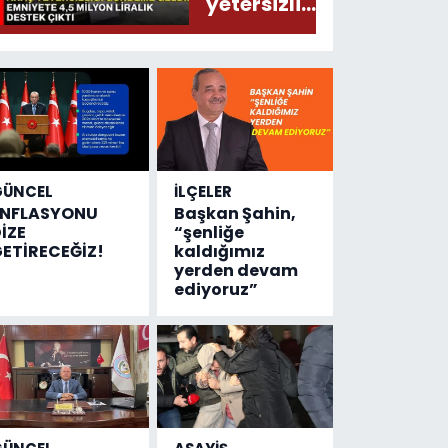
yetersizliği
gündeme
geldi!
Emniyete
4,5 milyon
liralık
destek
çıktı
GÜNCEL
İLÇELER
ENFLASYONU
Başkan Şahin,
İZE
“şenliğe
ETİRECEĞİZ!
kaldığımız
yerden devam
ediyoruz”