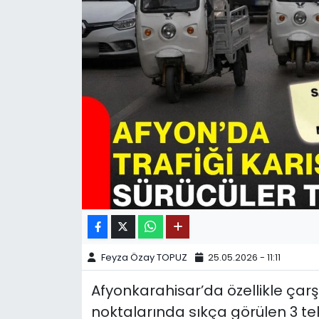
SPOR
11:11 MANŞET
Feyza Özay TOPUZ
25.05.2026 - 11:11
Afyonkarahisar’da özellikle çarş
noktalarında sıkça görülen 3 teker