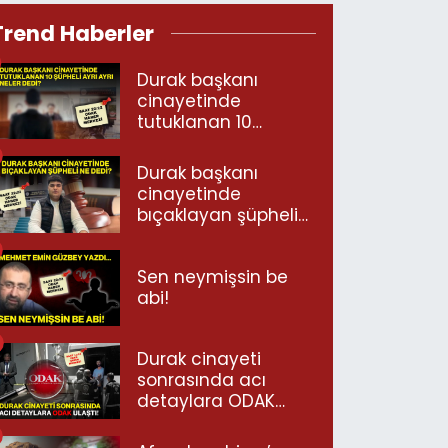
Trend Haberler
Durak başkanı
cinayetinde
tutuklanan 10
şüpheli ayrı ayrı
neler dedi?
Durak başkanı
cinayetinde
bıçaklayan şüpheli
ne dedi?
Sen neymişsin be
abi!
Durak cinayeti
sonrasında acı
detaylara ODAK
ulaştı!