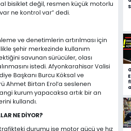
al bisiklet değil, resmen küçük motorlu
S
var ne kontrol var” dedi.
nleme ve denetimlerin artırılması için
llikle şehir merkezinde kullanım
ektiğini savunan sürücüler, olası
nmasını istedi. Afyonkarahisar Valisi
diye Başkanı Burcu Köksal ve
f
rü Ahmet Birtan Erol’a seslenen
a
angi kurum yapacaksa artık bir an
ini kullandı.
LLAR NE DİYOR?
rin trafikteki durumu ise motor gücü ve hız