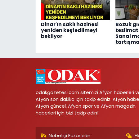
Dinar'ın saklı hazinesi
Bozuk gı
yeniden keşfedilmeyi
teslimat 
bekliyor
Sanal ma
tartışma
odakgazetesi.com sitemizi Afyon haberleri v
Afyon son dakika için takip ediniz. Afyon habe
Afyon güncel, Afyon spor ve Afyon magazin
haberleri için bizi takip edin!
Nöbetçi Eczaneler
H