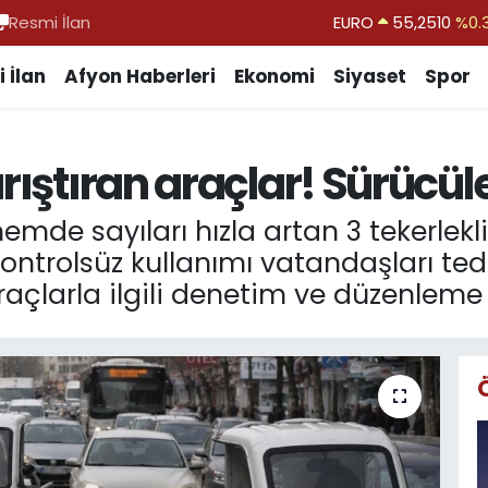
Resmi İlan
STERLİN
64,4811
%0.
GRAM ALTIN
6660.55
%0.
 İlan
Afyon Haberleri
Ekonomi
Siyaset
Spor
BİST100
13.779
%-
BITCOIN
64.959,79
%1.
rıştıran araçlar! Sürücüle
DOLAR
47,7436
%0.
EURO
55,2510
%0.
e sayıları hızla artan 3 tekerlekli el
kontrolsüz kullanımı vatandaşları tedi
araçlarla ilgili denetim ve düzenlem