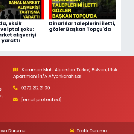
da, eksik
Dinarlılar taleplerini iletti,
ve iptal şoku:
gözler Başkan Topçu'da
rket alışverişi
 yarattı
Karaman Mah. Alparslan Türkeş Bulvarı, Ufuk
Apartmanı 14/A Afyonkarahisar
0272 212 21 00
e
r,
[email protected]
ava Durumu
Trafik Durumu