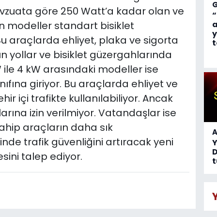
evzuata göre 250 Watt’a kadar olan ve
“
 modeller standart bisiklet
a
y
u araçlarda ehliyet, plaka ve sigorta
t
 yollar ve bisiklet güzergahlarında
W ile 4 kW arasındaki modeller ise
ıfına giriyor. Bu araçlarda ehliyet ve
r içi trafikte kullanılabiliyor. Ancak
arına izin verilmiyor. Vatandaşlar ise
ahip araçların daha sık
A
de trafik güvenliğini artıracak yeni
D
ini talep ediyor.
t