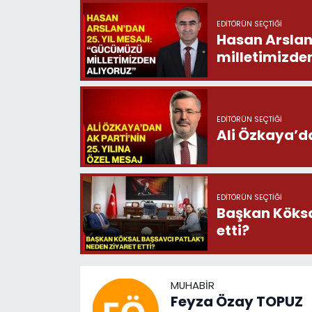
EDITÖRÜN SEÇTIĞI
Hasan Arslan
milletimizde
EDITÖRÜN SEÇTIĞI
Ali Özkaya’da
EDITÖRÜN SEÇTIĞI
Başkan Köksa
etti?
MUHABIR
Feyza Özay TOPUZ