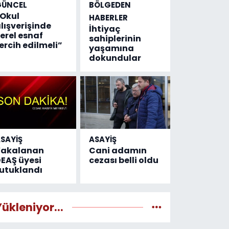
GÜNCEL
BÖLGEDEN
Okul
HABERLER
lışverişinde
İhtiyaç
erel esnaf
sahiplerinin
ercih edilmeli”
yaşamına
dokundular
SAYİŞ
ASAYİŞ
Yakalanan
Cani adamın
EAŞ üyesi
cezası belli oldu
utuklandı
Yükleniyor...