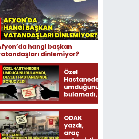
Afyon’da hangi başkan
vatandaşları dinlemiyor?
Özel
Hastaneden
umduğunu
bulamadı,
Devlet
Hastanesinde
sonuç aldı
ODAK
yazdı,
araç