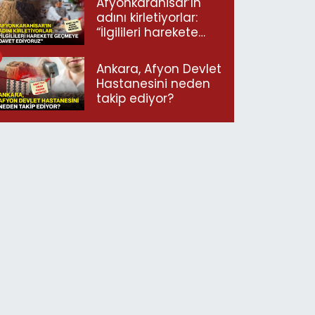
Afyonkarahisar’ın
adını kirletiyorlar:
“İlgilileri harekete
geçmeye davet
ediyoruz”
Ankara, Afyon Devlet
Hastanesini neden
takip ediyor?