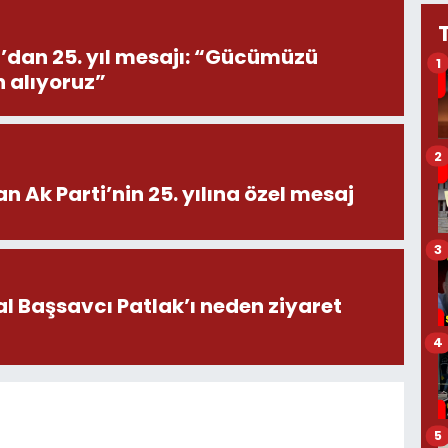
’dan 25. yıl mesajı: “Gücümüzü
1
n alıyoruz”
2
n Ak Parti’nin 25. yılına özel mesaj
3
l Başsavcı Patlak’ı neden ziyaret
4
5