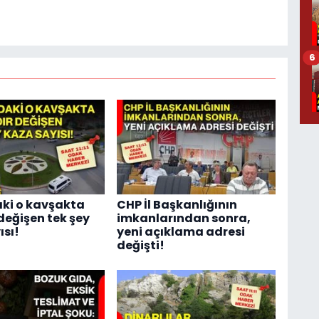
6
ki o kavşakta
CHP İl Başkanlığının
 değişen tek şey
imkanlarından sonra,
ısı!
yeni açıklama adresi
değişti!