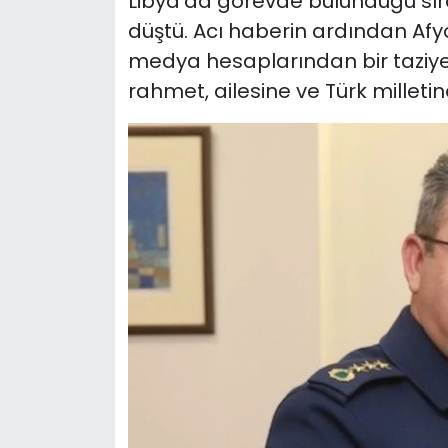
Libya’da görevde bulunduğu sıra
düştü. Acı haberin ardından Afyo
medya hesaplarından bir taziye
rahmet, ailesine ve Türk milleti