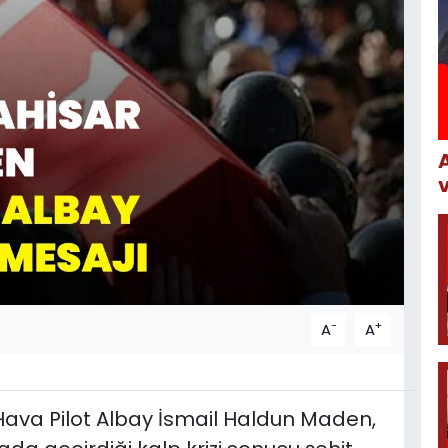
-
+
A
A
i Hava Pilot Albay İsmail Haldun Maden,