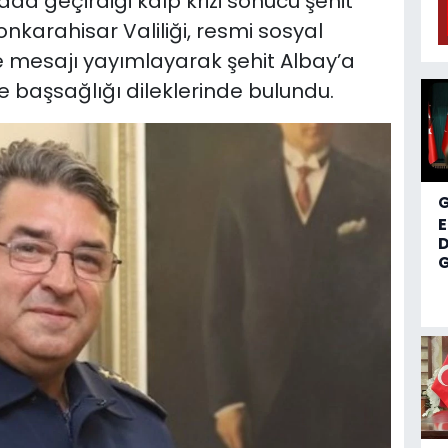
da geçirdiği kalp krizi sonucu şehit
nkarahisar Valiliği, resmi sosyal
 mesajı yayımlayarak şehit Albay’a
ne başsağlığı dileklerinde bulundu.
D
G