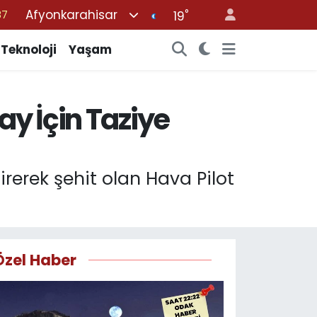
Afyonkarahisar
°
18
19
32
Teknoloji
Yaşam
38
59
ay İçin Taziye
14
87
irerek şehit olan Hava Pilot
Özel Haber