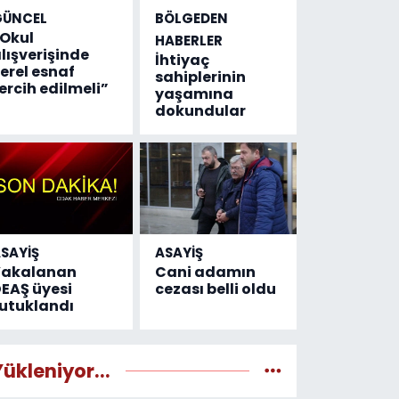
GÜNCEL
BÖLGEDEN
Okul
HABERLER
lışverişinde
İhtiyaç
erel esnaf
sahiplerinin
ercih edilmeli”
yaşamına
dokundular
SAYİŞ
ASAYİŞ
Yakalanan
Cani adamın
EAŞ üyesi
cezası belli oldu
utuklandı
Yükleniyor...