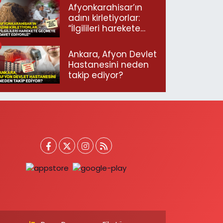
Afyonkarahisar’ın
adını kirletiyorlar:
“İlgilileri harekete
geçmeye davet
ediyoruz”
Ankara, Afyon Devlet
Hastanesini neden
takip ediyor?