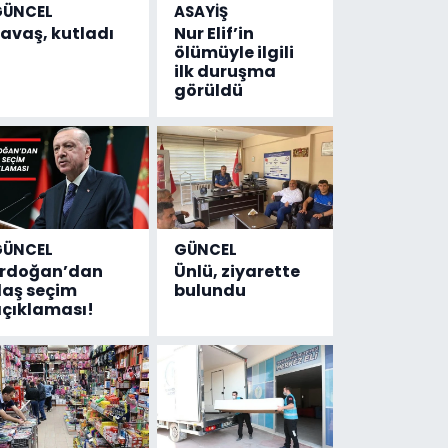
GÜNCEL
ASAYİŞ
avaş, kutladı
Nur Elif’in
ölümüyle ilgili
ilk duruşma
görüldü
GÜNCEL
GÜNCEL
Erdoğan’dan
Ünlü, ziyarette
laş seçim
bulundu
çıklaması!