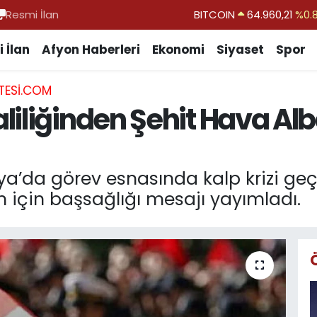
Resmi İlan
DOLAR
47,7436
%0.
EURO
55,2510
%0.
 İlan
Afyon Haberleri
Ekonomi
Siyaset
Spor
STERLİN
64,4811
%0.
TESI.COM
GRAM ALTIN
6648.99
%2.
iliğinden Şehit Hava Alb
BİST100
13.779
%-
BITCOIN
64.960,21
%0.
bya’da görev esnasında kalp krizi geç
 için başsağlığı mesajı yayımladı.