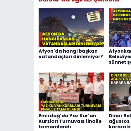
Afyon’da hangi başkan
Afyonka
vatandaşları dinlemiyor?
Belediye
sünnet şö
Emirdağ’da Yaz Kur’an
Dinar Bel
Kursları Turnuvası finalle
ağustos
tamamlandı
karara b