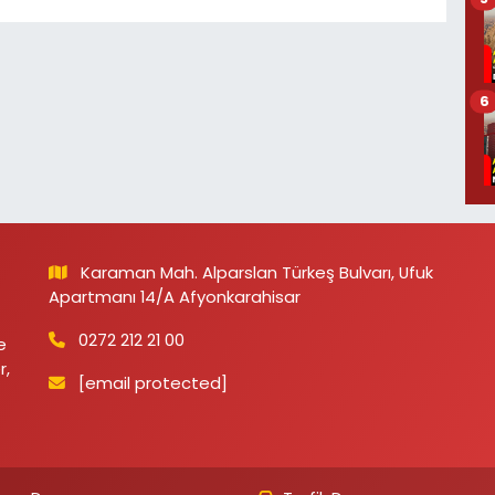
6
Karaman Mah. Alparslan Türkeş Bulvarı, Ufuk
Apartmanı 14/A Afyonkarahisar
0272 212 21 00
e
r,
[email protected]