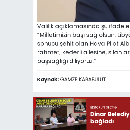
Valilik açıklamasında şu ifadeler
“Milletimizin başı sağ olsun. Li
sonucu şehit olan Hava Pilot Al
rahmet; kederli ailesine, silah a
başsağlığı diliyoruz.”
Kaynak:
GAMZE KARABULUT
EDITÖRÜN SEÇTIĞI
Dinar Beledi
bağladı