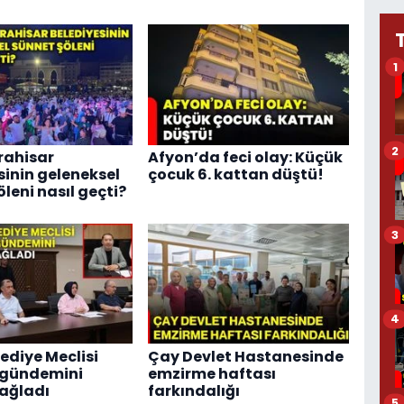
1
2
rahisar
Afyon’da feci olay: Küçük
sinin geleneksel
çocuk 6. kattan düştü!
leni nasıl geçti?
3
4
ediye Meclisi
Çay Devlet Hastanesinde
 gündemini
emzirme haftası
ağladı
farkındalığı
5