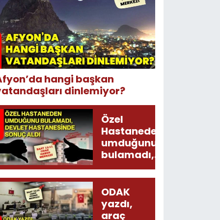
Afyon’da hangi başkan
vatandaşları dinlemiyor?
Özel
Hastaneden
umduğunu
bulamadı,
Devlet
Hastanesinde
sonuç aldı
ODAK
yazdı,
araç