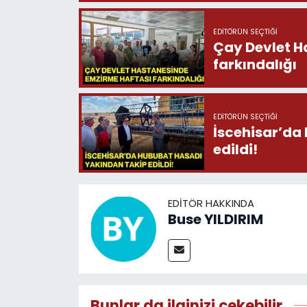
EDITÖRÜN SEÇTIĞI
Çay Devlet H
farkındalığı
EDITÖRÜN SEÇTIĞI
İscehisar’da
edildi!
EDITÖR HAKKINDA
Buse YILDIRIM
Bunlar da ilginizi çekebilir