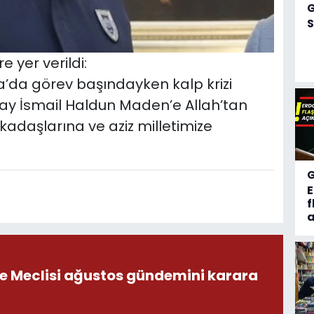
S
e yer verildi:
bya’da görev başındayken kalp krizi
bay İsmail Haldun Maden’e Allah’tan
rkadaşlarına ve aziz milletimize
f
a
ye Meclisi ağustos gündemini karara