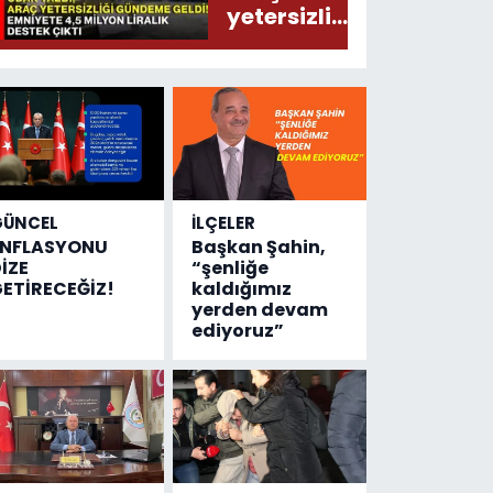
yetersizliği
gündeme
geldi!
Emniyete
4,5 milyon
liralık
destek
çıktı
GÜNCEL
İLÇELER
ENFLASYONU
Başkan Şahin,
İZE
“şenliğe
ETİRECEĞİZ!
kaldığımız
yerden devam
ediyoruz”