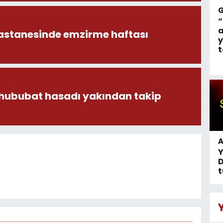
“
a
astanesinde emzirme haftası
y
t
 hububat hasadı yakından takip
A
D
t