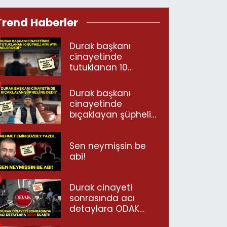
Trend Haberler
Durak başkanı
cinayetinde
tutuklanan 10
şüpheli ayrı ayrı
neler dedi?
Durak başkanı
cinayetinde
bıçaklayan şüpheli
ne dedi?
Sen neymişsin be
abi!
Durak cinayeti
sonrasında acı
detaylara ODAK
ulaştı!