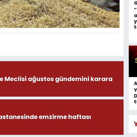
“
a
y
t
ye Meclisi ağustos gündemini karara
A
D
t
astanesinde emzirme haftası