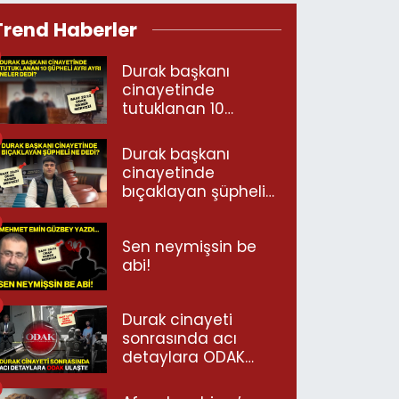
Trend Haberler
Durak başkanı
cinayetinde
tutuklanan 10
şüpheli ayrı ayrı
neler dedi?
Durak başkanı
cinayetinde
bıçaklayan şüpheli
ne dedi?
Sen neymişsin be
abi!
Durak cinayeti
sonrasında acı
detaylara ODAK
ulaştı!