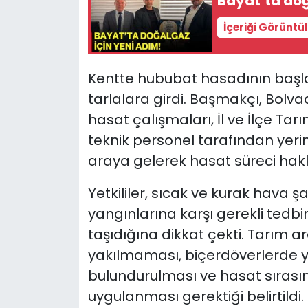
Bayat’ta doğ
İçeriği Görüntü
Kentte hububat hasadının başla
tarlalara girdi. Başmakçı, Bolv
hasat çalışmaları, İl ve İlçe Ta
teknik personel tarafından yerinde
araya gelerek hasat süreci ha
Yetkililer, sıcak ve kurak hava 
yangınlarına karşı gerekli tedb
taşıdığına dikkat çekti. Tarım a
yakılmaması, biçerdöverlerde 
bulundurulması ve hasat sırasınd
uygulanması gerektiği belirtildi.