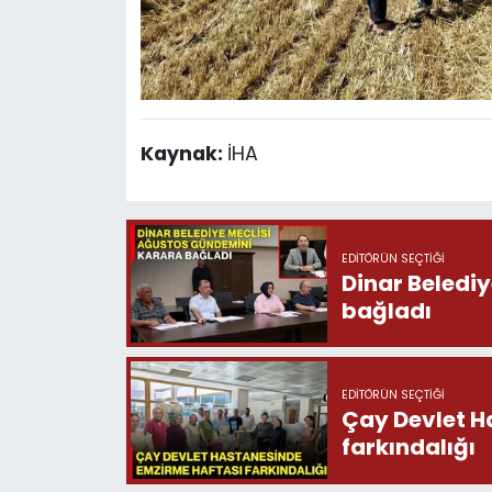
Kaynak:
İHA
EDITÖRÜN SEÇTIĞI
Dinar Beledi
bağladı
EDITÖRÜN SEÇTIĞI
Çay Devlet H
farkındalığı