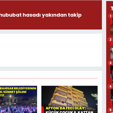
 hububat hasadı yakından takip
1
2
3
4
5