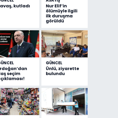
GÜNCEL
ASAYİŞ
avaş, kutladı
Nur Elif’in
ölümüyle ilgili
ilk duruşma
görüldü
GÜNCEL
GÜNCEL
Erdoğan’dan
Ünlü, ziyarette
laş seçim
bulundu
çıklaması!