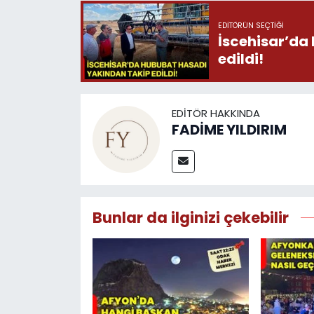
EDITÖRÜN SEÇTIĞI
İscehisar’da
edildi!
EDITÖR HAKKINDA
FADİME YILDIRIM
Bunlar da ilginizi çekebilir