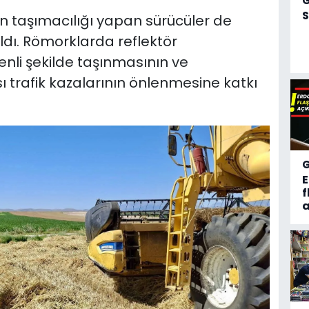
S
 taşımacılığı yapan sürücüler de
ldı. Römorklarda reflektör
enli şekilde taşınmasının ve
ı trafik kazalarının önlenmesine katkı
f
a