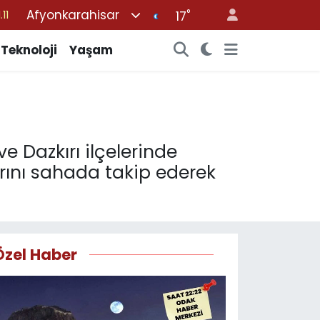
Afyonkarahisar
°
18
17
32
Teknoloji
Yaşam
38
03
14
.11
 Dazkırı ilçelerinde
rını sahada takip ederek
Özel Haber