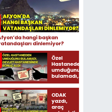
Afyon’da hangi başkan
vatandaşları dinlemiyor?
Özel
Hastaneden
umduğunu
bulamadı,
Devlet
Hastanesinde
sonuç aldı
ODAK
yazdı,
araç