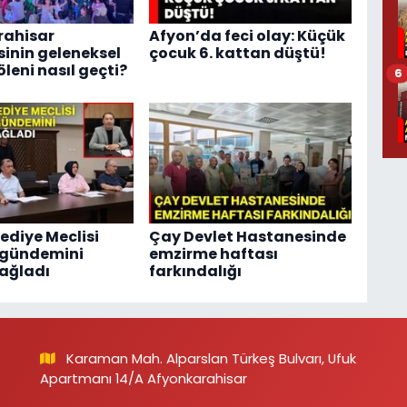
rahisar
Afyon’da feci olay: Küçük
sinin geleneksel
çocuk 6. kattan düştü!
leni nasıl geçti?
6
ediye Meclisi
Çay Devlet Hastanesinde
 gündemini
emzirme haftası
ağladı
farkındalığı
Karaman Mah. Alparslan Türkeş Bulvarı, Ufuk
Apartmanı 14/A Afyonkarahisar