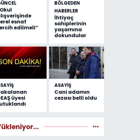
GÜNCEL
BÖLGEDEN
Okul
HABERLER
lışverişinde
İhtiyaç
erel esnaf
sahiplerinin
ercih edilmeli”
yaşamına
dokundular
SAYİŞ
ASAYİŞ
Yakalanan
Cani adamın
EAŞ üyesi
cezası belli oldu
utuklandı
Yükleniyor...