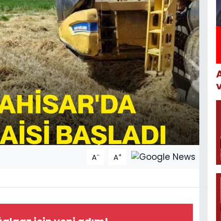
-
+
A
A