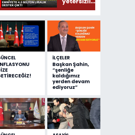
yetersizliği
gündeme
geldi!
Emniyete
4,5 milyon
liralık
destek
çıktı
GÜNCEL
İLÇELER
ENFLASYONU
Başkan Şahin,
İZE
“şenliğe
ETİRECEĞİZ!
kaldığımız
yerden devam
ediyoruz”