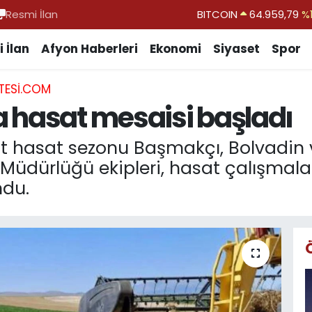
Resmi İlan
DOLAR
47,7436
%0.
EURO
55,2510
%0.
 İlan
Afyon Haberleri
Ekonomi
Siyaset
Spor
STERLİN
64,4811
%0.
TESI.COM
GRAM ALTIN
6660.55
%0.
 hasat mesaisi başladı
BİST100
13.779
%-
BITCOIN
64.959,79
%1
 hasat sezonu Başmakçı, Bolvadin ve
 Müdürlüğü ekipleri, hasat çalışmala
ndu.