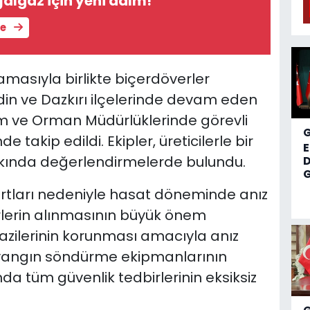
algaz için yeni adım!
le
masıyla birlikte biçerdöverler
adin ve Dazkırı ilçelerinde devam eden
rım ve Orman Müdürlüklerinde görevli
 takip edildi. Ekipler, üreticilerle bir
kkında değerlendirmelerde bulundu.
D
G
şartları nedeniyle hasat döneminde anız
irlerin alınmasının büyük önem
razilerinin korunması amacıyla anız
yangın söndürme ekipmanlarının
a tüm güvenlik tedbirlerinin eksiksiz