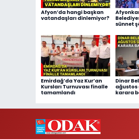
Afyon’da hangi başkan
Afyonka
vatandaşları dinlemiyor?
Belediye
sünnet şö
Emirdağ’da Yaz Kur’an
Dinar Bel
Kursları Turnuvası finalle
ağustos
tamamlandı
karara b