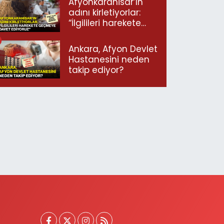
Afyonkarahisar’ın
adını kirletiyorlar:
“İlgilileri harekete
geçmeye davet
ediyoruz”
Ankara, Afyon Devlet
Hastanesini neden
takip ediyor?