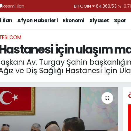
Resmi İlan
DOLAR
47,7069
%0.1
EURO
55,0265
%0.0
 İlan
Afyon Haberleri
Ekonomi
Siyaset
Spor
STERLİN
64,1897
%0.0
TESI.COM
GRAM ALTIN
6618.49
%2.1
ı Hastanesi için ulaşım ma
BİST100
13.887
%6
BITCOIN
64.360,53
%-0.7
Başkanı Av. Turgay Şahin başkanlığın
 Ağız ve Diş Sağlığı Hastanesi İçin Ul