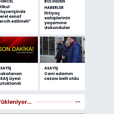
GÜNCEL
BÖLGEDEN
Okul
HABERLER
lışverişinde
İhtiyaç
erel esnaf
sahiplerinin
ercih edilmeli”
yaşamına
dokundular
SAYİŞ
ASAYİŞ
Yakalanan
Cani adamın
EAŞ üyesi
cezası belli oldu
utuklandı
Yükleniyor...