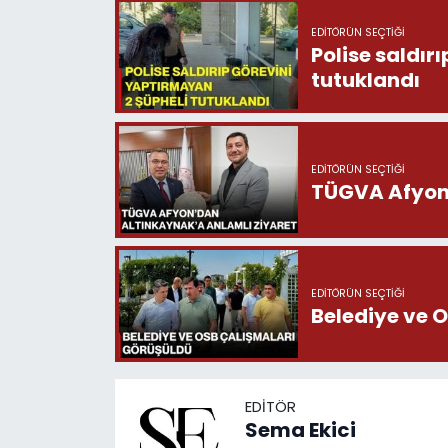
EDITÖRÜN SEÇTIĞI
Polise saldır
tutuklandı
EDITÖRÜN SEÇTIĞI
TÜGVA Afyon’
EDITÖRÜN SEÇTIĞI
Belediye ve 
EDITÖR
Sema Ekici