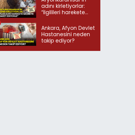
adını kirletiyorlar:
“İlgilileri harekete
geçmeye davet
ediyoruz”
Ankara, Afyon Devlet
Hastanesini neden
takip ediyor?