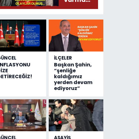
çıktı
olayında
yeni bilgiler
geldi...
Meğer, kan
donduracak
olaylar
olmuş...
GÜNCEL
İLÇELER
ENFLASYONU
Başkan Şahin,
İZE
“şenliğe
ETİRECEĞİZ!
kaldığımız
yerden devam
ediyoruz”
GÜNCEL
ASAYİŞ