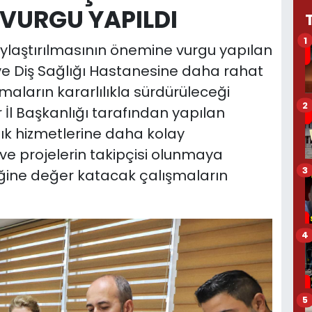
VURGU YAPILDI
1
aylaştırılmasının önemine vurgu yapılan
ve Diş Sağlığı Hastanesine daha rahat
maların kararlılıkla sürdürüleceği
2
ar İl Başkanlığı tarafından yapılan
ık hizmetlerine daha kolay
ve projelerin takipçisi olunmaya
3
ğine değer katacak çalışmaların
4
5