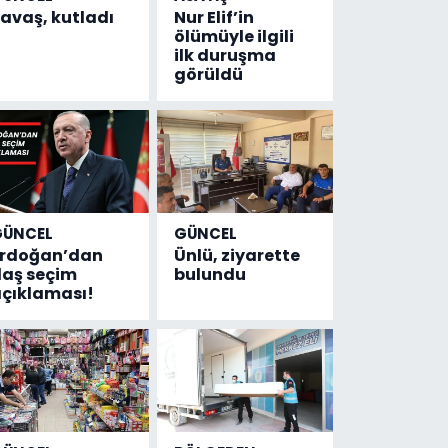
avaş, kutladı
Nur Elif’in
ölümüyle ilgili
ilk duruşma
görüldü
GÜNCEL
GÜNCEL
Erdoğan’dan
Ünlü, ziyarette
laş seçim
bulundu
çıklaması!