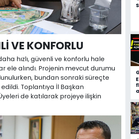
S
NLİ VE KONFORLU
ha hızlı, güvenli ve konforlu hale
ar ele alındı. Projenin mevcut durumu
lunulurken, bundan sonraki süreçte
f
 edildi. Toplantıya İl Başkan
a
yeleri de katılarak projeye ilişkin