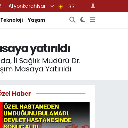
Afyonkarahisar
°
7
33
1
Teknoloji
Yaşam
2
2
saya yatırıldı
4
6
da, İl Sağlık Müdürü Dr.
aşım Masaya Yatırıldı
Özel Haber