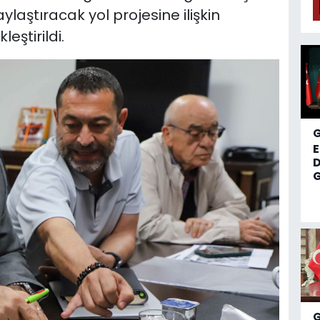
laştıracak yol projesine ilişkin
eştirildi.
D
G