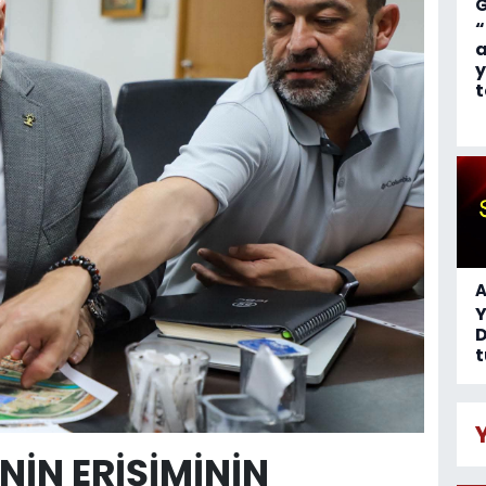
“
a
y
t
A
D
t
NİN ERİŞİMİNİN