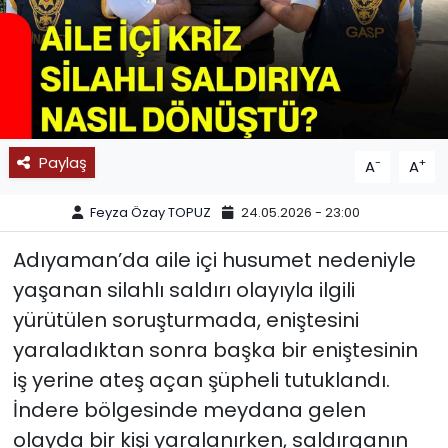
SPOR
11:11 MANŞET
Paylaş
-
+
A
A
Feyza Özay TOPUZ
24.05.2026 - 23:00
Adıyaman’da aile içi husumet nedeniyle
yaşanan silahlı saldırı olayıyla ilgili
yürütülen soruşturmada, eniştesini
yaraladıktan sonra başka bir eniştesinin
iş yerine ateş açan şüpheli tutuklandı.
İndere bölgesinde meydana gelen
olayda bir kişi yaralanırken, saldırganın