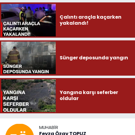
Çalıntı araçla kaçarken
yakalandı!
Sünger deposunda yangın
Yangına karşı seferber
oldular
MUHABIR
Feyza Özay TOPUZ