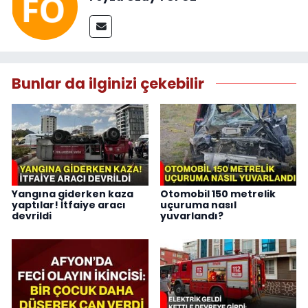
Bunlar da ilginizi çekebilir
Yangına giderken kaza
Otomobil 150 metrelik
yaptılar! İtfaiye aracı
uçuruma nasıl
devrildi
yuvarlandı?