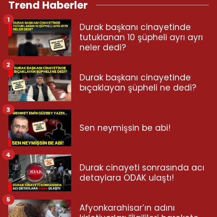
Trend Haberler
1
Durak başkanı cinayetinde
tutuklanan 10 şüpheli ayrı ayrı
neler dedi?
2
Durak başkanı cinayetinde
bıçaklayan şüpheli ne dedi?
3
Sen neymişsin be abi!
4
Durak cinayeti sonrasında acı
detaylara ODAK ulaştı!
5
Afyonkarahisar’ın adını