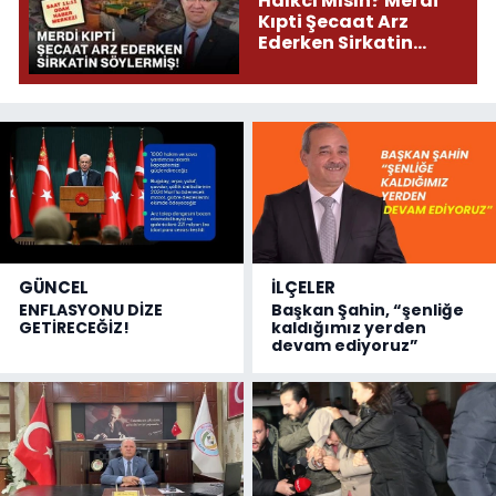
Halkcı Mısın? Merdi
Kıpti Şecaat Arz
Ederken Sirkatin
Söylermiş!
GÜNCEL
İLÇELER
ENFLASYONU DİZE
Başkan Şahin, “şenliğe
GETİRECEĞİZ!
kaldığımız yerden
devam ediyoruz”