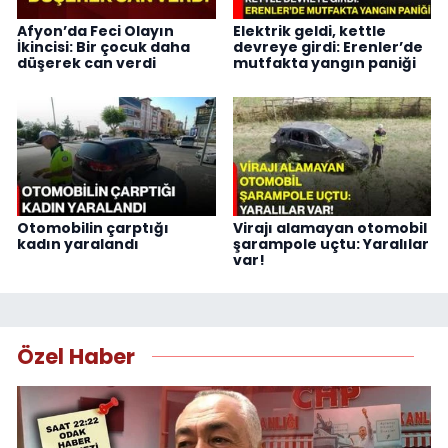
Afyon’da Feci Olayın
Elektrik geldi, kettle
İkincisi: Bir çocuk daha
devreye girdi: Erenler’de
düşerek can verdi
mutfakta yangın paniği
Otomobilin çarptığı
Virajı alamayan otomobil
kadın yaralandı
şarampole uçtu: Yaralılar
var!
Özel Haber