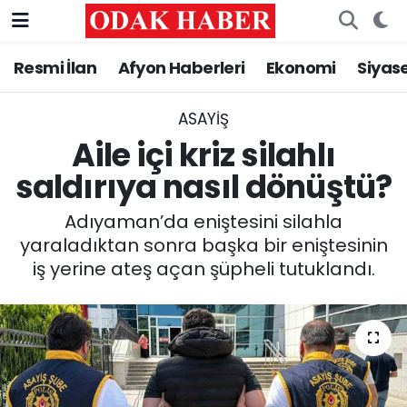
Resmi İlan
Afyon Haberleri
Ekonomi
Siyas
AFYONKARAHİSAR HABERLERİ
Nöbetçi Eczaneler
Resmi İlan
Hava Durumu
ASAYİŞ
Aile içi kriz silahlı
ASAYİŞ
Trafik Durumu
saldırıya nasıl dönüştü?
GÜNCEL
Süper Lig Puan Durumu ve Fikstür
Adıyaman’da eniştesini silahla
yaraladıktan sonra başka bir eniştesinin
SİYASET
Tüm Manşetler
iş yerine ateş açan şüpheli tutuklandı.
EĞİTİM
Son Dakika Haberleri
MAGAZİN
Haber Arşivi
SAĞLIK