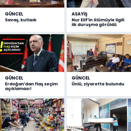
GÜNCEL
ASAYİŞ
Savaş, kutladı
Nur Elif’in ölümüyle ilgili
ilk duruşma görüldü
GÜNCEL
GÜNCEL
Erdoğan’dan flaş seçim
Ünlü, ziyarette bulundu
açıklaması!