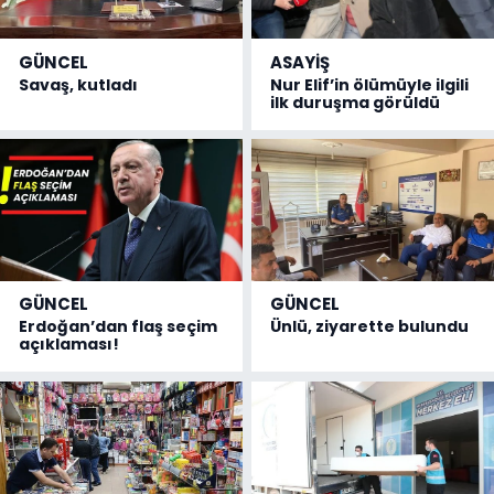
GÜNCEL
ASAYİŞ
Savaş, kutladı
Nur Elif’in ölümüyle ilgili
ilk duruşma görüldü
GÜNCEL
GÜNCEL
Erdoğan’dan flaş seçim
Ünlü, ziyarette bulundu
açıklaması!