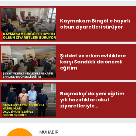
Kaymakam Bingöl'e hayırlı
olsun ziyaretleri sürüyor
Şiddet ve erken evliliklere
karşı Sandıklı'da önemli
eğitim
Başmakçı'da yeni eğitim
yılı hazırlıkları okul
ziyaretleriyle
değerlendirildi
MUHABIR