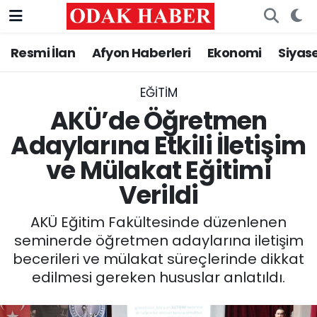
Resmi İlan
Afyon Haberleri
Ekonomi
Siyas
AFYONKARAHİSAR HABERLERİ
Nöbetçi Eczaneler
Resmi İlan
Hava Durumu
EĞITIM
AKÜ’de Öğretmen
ASAYİŞ
Trafik Durumu
Adaylarına Etkili İletişim
ve Mülakat Eğitimi
GÜNCEL
Süper Lig Puan Durumu ve Fikstür
Verildi
SİYASET
Tüm Manşetler
AKÜ Eğitim Fakültesinde düzenlenen
EĞİTİM
Son Dakika Haberleri
seminerde öğretmen adaylarına iletişim
becerileri ve mülakat süreçlerinde dikkat
MAGAZİN
Haber Arşivi
edilmesi gereken hususlar anlatıldı.
SAĞLIK