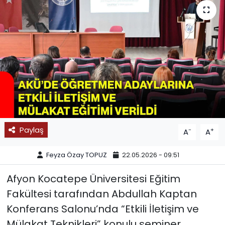
SPOR
11:11 MANŞET
Paylaş
-
+
A
A
Feyza Özay TOPUZ
22.05.2026 - 09:51
Afyon Kocatepe Üniversitesi Eğitim
Fakültesi tarafından Abdullah Kaptan
Konferans Salonu’nda “Etkili İletişim ve
Mülakat Teknikleri” konulu seminer