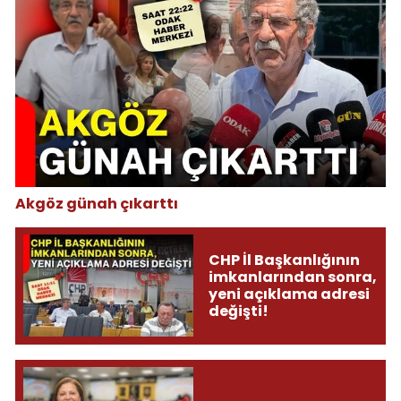
Akgöz günah çıkarttı
CHP İl Başkanlığının
imkanlarından sonra,
yeni açıklama adresi
değişti!