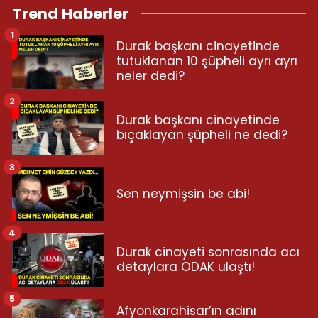
Trend Haberler
1
Durak başkanı cinayetinde
tutuklanan 10 şüpheli ayrı ayrı
neler dedi?
2
Durak başkanı cinayetinde
bıçaklayan şüpheli ne dedi?
3
Sen neymişsin be abi!
4
Durak cinayeti sonrasında acı
detaylara ODAK ulaştı!
5
Afyonkarahisar’ın adını