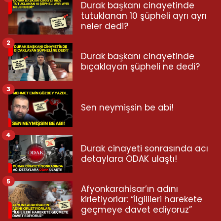
Durak başkanı cinayetinde
tutuklanan 10 şüpheli ayrı ayrı
neler dedi?
2
Durak başkanı cinayetinde
bıçaklayan şüpheli ne dedi?
3
Sen neymişsin be abi!
4
Durak cinayeti sonrasında acı
detaylara ODAK ulaştı!
5
Afyonkarahisar’ın adını
kirletiyorlar: “İlgilileri harekete
geçmeye davet ediyoruz”