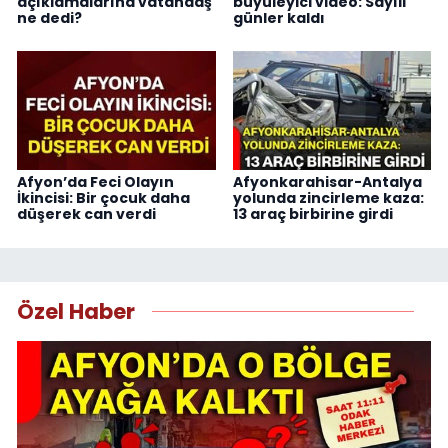
açıklamalarına vatandaş
büyüleyici video: Sayılı
ne dedi?
günler kaldı
Afyon’da Feci Olayın
Afyonkarahisar-Antalya
İkincisi: Bir çocuk daha
yolunda zincirleme kaza:
düşerek can verdi
13 araç birbirine girdi
Özel Haber