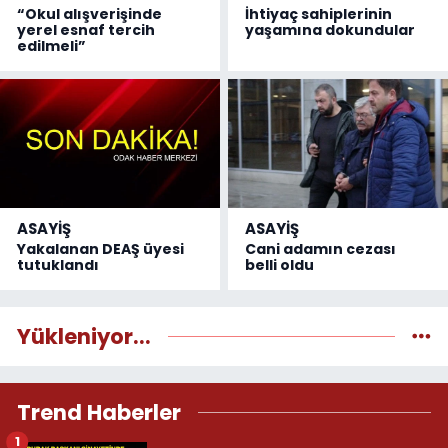
“Okul alışverişinde
İhtiyaç sahiplerinin
yerel esnaf tercih
yaşamına dokundular
edilmeli”
ASAYİŞ
ASAYİŞ
Yakalanan DEAŞ üyesi
Cani adamın cezası
tutuklandı
belli oldu
Yükleniyor...
Trend Haberler
1