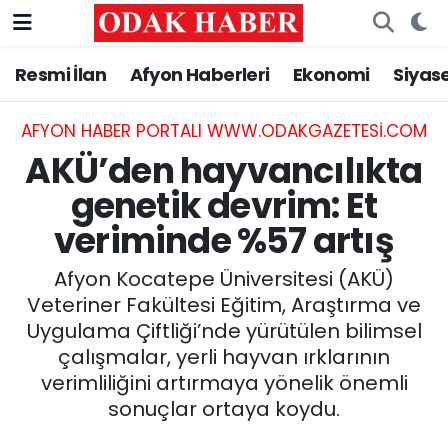
Resmi İlan
Afyon Haberleri
Ekonomi
Siyas
AFYONKARAHİSAR HABERLERİ
Nöbetçi Eczaneler
Resmi İlan
Hava Durumu
AFYON HABER PORTALI WWW.ODAKGAZETESI.COM
AKÜ’den hayvancılıkta
ASAYİŞ
Trafik Durumu
genetik devrim: Et
veriminde %57 artış
GÜNCEL
Süper Lig Puan Durumu ve Fikstür
Afyon Kocatepe Üniversitesi (AKÜ)
SİYASET
Tüm Manşetler
Veteriner Fakültesi Eğitim, Araştırma ve
Uygulama Çiftliği’nde yürütülen bilimsel
EĞİTİM
Son Dakika Haberleri
çalışmalar, yerli hayvan ırklarının
verimliliğini artırmaya yönelik önemli
MAGAZİN
Haber Arşivi
sonuçlar ortaya koydu.
SAĞLIK