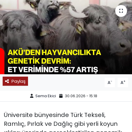
SPOR
11:11 MANŞET
Paylaş
-
+
A
A
Sema Ekici
30.06.2026 - 15:18
Üniversite bünyesinde Türk Tekseli,
Ramlıç, Pırlak ve Dağlıç gibi yerli koyun