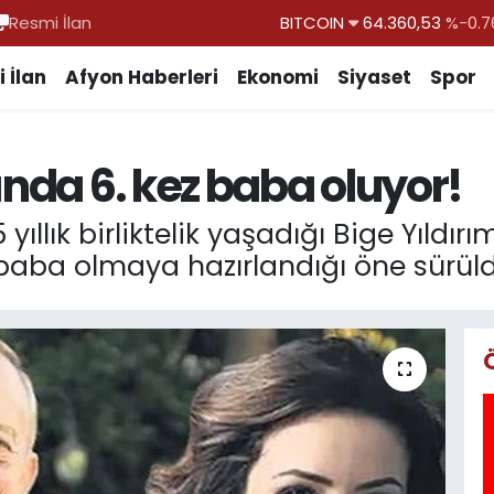
Resmi İlan
DOLAR
47,7069
%0.1
EURO
55,0265
%0.0
 İlan
Afyon Haberleri
Ekonomi
Siyaset
Spor
STERLİN
64,1897
%0.0
GRAM ALTIN
6574.81
%1.4
ında 6. kez baba oluyor!
BİST100
13.887
%6
 yıllık birliktelik yaşadığı Bige Yıldı
 baba olmaya hazırlandığı öne sürüld