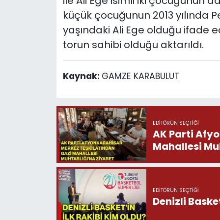
ile Ali Ege isimli iki çocuğunun 
küçük çocuğunun 2013 yılında P
yaşındaki Ali Ege olduğu ifade e
torun sahibi olduğu aktarıldı.
Kaynak:
GAMZE KARABULUT
EDITÖRÜN SEÇTIĞI
AK Parti Afy
Mahallesi Muh
EDITÖRÜN SEÇTIĞI
Denizli Basket