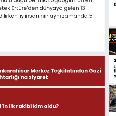
daha olduğu belirtildi. Ağaoğlu’nun en
S
etek Ertüre’den dünyaya gelen 13
dilirken, iş insanının aynı zamanda 5
onkarahisar Merkez Teşkilatından Gazi
f
a
tarlığı'na ziyaret
'in ilk rakibi kim oldu?