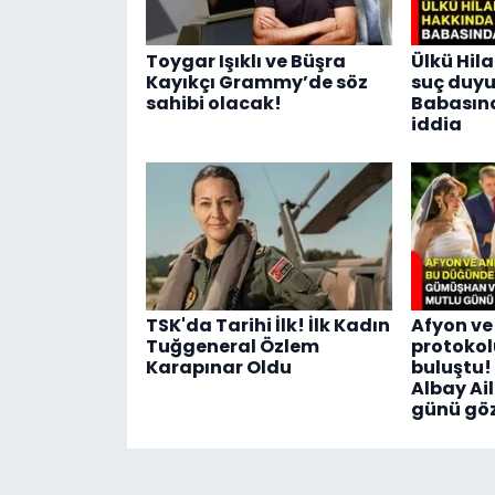
Toygar Işıklı ve Büşra
Ülkü Hila
Kayıkçı Grammy’de söz
suç duyu
sahibi olacak!
Babasın
iddia
TSK'da Tarihi İlk! İlk Kadın
Afyon ve
Tuğgeneral Özlem
protoko
Karapınar Oldu
buluştu
Albay Ail
günü göz