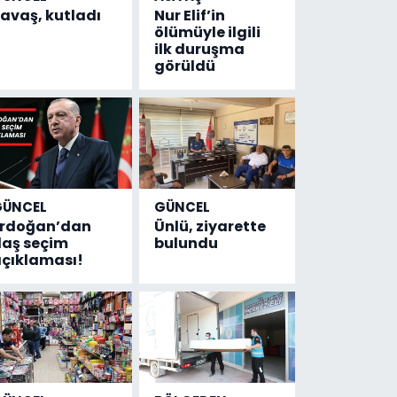
avaş, kutladı
Nur Elif’in
ölümüyle ilgili
ilk duruşma
görüldü
GÜNCEL
GÜNCEL
Erdoğan’dan
Ünlü, ziyarette
laş seçim
bulundu
çıklaması!