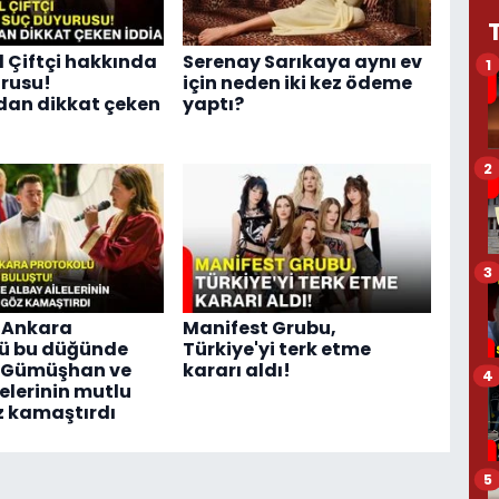
l Çiftçi hakkında
Serenay Sarıkaya aynı ev
1
rusu!
için neden iki kez ödeme
dan dikkat çeken
yaptı?
2
3
 Ankara
Manifest Grubu,
lü bu düğünde
Türkiye'yi terk etme
! Gümüşhan ve
kararı aldı!
4
elerinin mutlu
 kamaştırdı
5