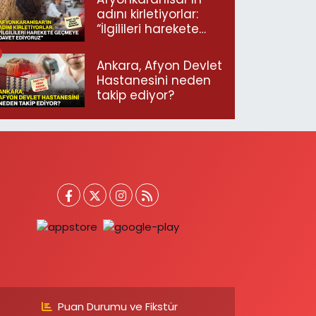
adını kirletiyorlar:
“İlgilileri harekete
geçmeye davet
ediyoruz”
Ankara, Afyon Devlet
Hastanesini neden
takip ediyor?
Puan Durumu ve Fikstür