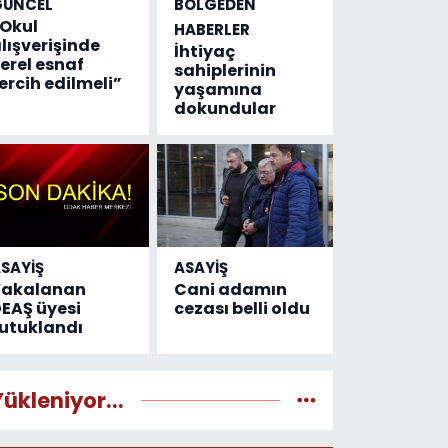
GÜNCEL
BÖLGEDEN
Okul
HABERLER
lışverişinde
İhtiyaç
erel esnaf
sahiplerinin
ercih edilmeli”
yaşamına
dokundular
SAYİŞ
ASAYİŞ
Yakalanan
Cani adamın
EAŞ üyesi
cezası belli oldu
utuklandı
Yükleniyor...