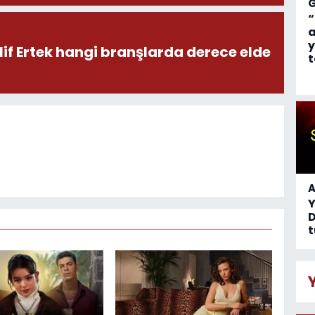
“
a
y
lif Ertek hangi branşlarda derece elde
t
A
D
t