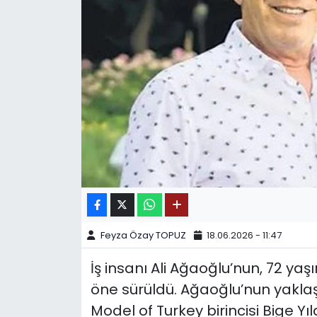
SPOR
11:11 MANŞET
Feyza Özay TOPUZ
18.06.2026 - 11:47
İş insanı Ali Ağaoğlu’nun, 72 y
öne sürüldü. Ağaoğlu’nun yaklaşık
Model of Turkey birincisi Bige Yı