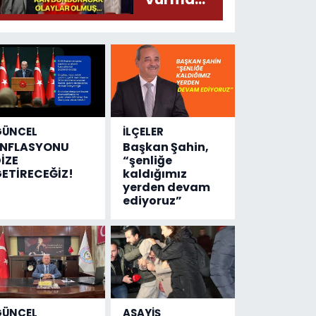
çıktı
olayında
yeni bilgiler
geldi...
Meğer, kan
donduracak
olaylar
olmuş...
GÜNCEL
İLÇELER
ENFLASYONU
Başkan Şahin,
İZE
“şenliğe
ETİRECEĞİZ!
kaldığımız
yerden devam
ediyoruz”
GÜNCEL
ASAYİŞ