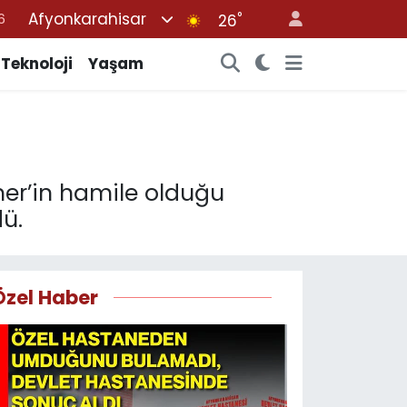
Afyonkarahisar
°
26
7
1
Teknoloji
Yaşam
2
4
4
rımer’in hamile olduğu
ü.
Özel Haber