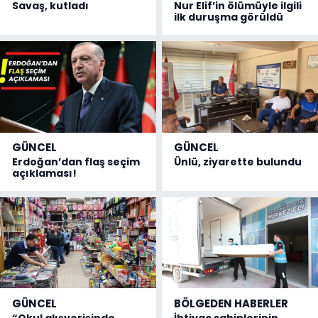
Savaş, kutladı
Nur Elif’in ölümüyle ilgili
ilk duruşma görüldü
GÜNCEL
GÜNCEL
Erdoğan’dan flaş seçim
Ünlü, ziyarette bulundu
açıklaması!
GÜNCEL
BÖLGEDEN HABERLER
“Okul alışverişinde
İhtiyaç sahiplerinin