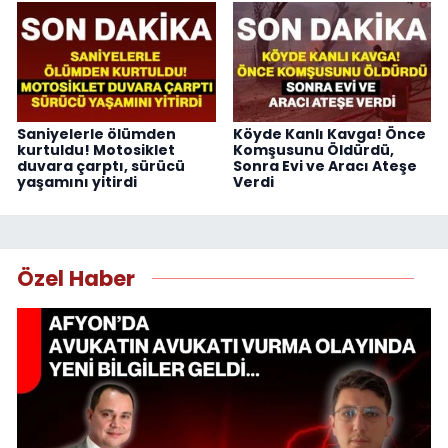
Saniyelerle ölümden
Köyde Kanlı Kavga! Önce
kurtuldu! Motosiklet
Komşusunu Öldürdü,
duvara çarptı, sürücü
Sonra Evi ve Aracı Ateşe
yaşamını yitirdi
Verdi
Özel Haber