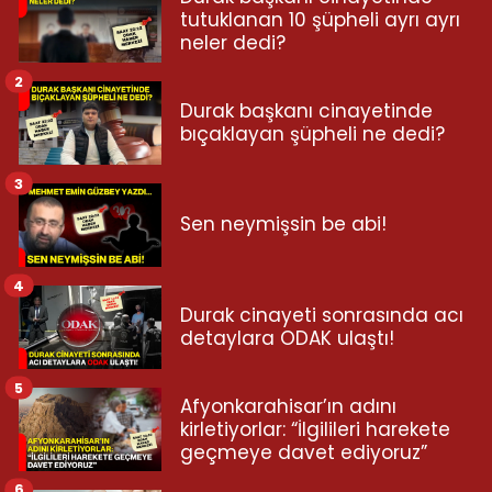
tutuklanan 10 şüpheli ayrı ayrı
neler dedi?
2
Durak başkanı cinayetinde
bıçaklayan şüpheli ne dedi?
3
Sen neymişsin be abi!
4
Durak cinayeti sonrasında acı
detaylara ODAK ulaştı!
5
Afyonkarahisar’ın adını
kirletiyorlar: “İlgilileri harekete
geçmeye davet ediyoruz”
6