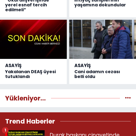
yerel esnaf tercih
yaşamına dokundular
edilmeli”
ASAYİŞ
ASAYİŞ
Yakalanan DEAŞ üyesi
Cani adamın cezası
tutuklandı
belli oldu
Yükleniyor...
Trend Haberler
1
Durak başkanı cinayetinde