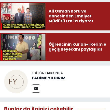
Ali Osman Koru ve
annesinden Emniyet
Müdürü Erol’a ziyaret
Öğrencinin Kur'an-ı Kerim'e
geçiş heyecanı paylaşıldı
EDITÖR HAKKINDA
FADİME YILDIRIM
Bunlar da ilginizi çekebilir