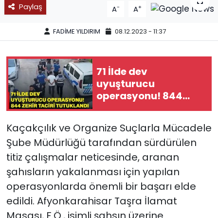
Paylaş
-
+
A
A
SPOR
FADİME YILDIRIM
08.12.2023 - 11:37
11:11 MANŞET
71 İlde dev
uyuşturucu
operasyonu! 844
zehir taciri
tutuklandı
Kaçakçılık ve Organize Suçlarla Mücadele
Şube Müdürlüğü tarafından sürdürülen
titiz çalışmalar neticesinde, aranan
şahısların yakalanması için yapılan
operasyonlarda önemli bir başarı elde
edildi. Afyonkarahisar Taşra İlamat
Masası, F.Ö., isimli şahsın üzerine