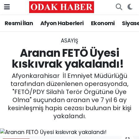
Resmi İlan
Afyon Haberleri
Ekonomi
Siyas
AFYONKARAHİSAR HABERLERİ
Nöbetçi Eczaneler
Resmi İlan
Hava Durumu
ASAYİŞ
Aranan FETÖ Üyesi
ASAYİŞ
Trafik Durumu
kıskıvrak yakalandı!
GÜNCEL
Süper Lig Puan Durumu ve Fikstür
Afyonkarahisar İl Emniyet Müdürlüğü
tarafından düzenlenen operasyonda,
SİYASET
Tüm Manşetler
"FETÖ/PDY Silahlı Terör Örgütüne Üye
Olma" suçundan aranan ve 7 yıl 6 ay
EĞİTİM
Son Dakika Haberleri
kesinleşmiş hapis cezası bulunan bir kişi
yakalandı.
MAGAZİN
Haber Arşivi
SAĞLIK