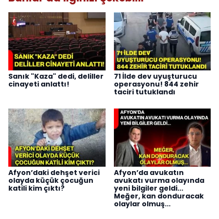
Sanık "Kaza" dedi, deliller
71 İlde dev uyuşturucu
cinayeti anlattı!
operasyonu! 844 zehir
taciri tutuklandı
Afyon’daki dehşet verici
Afyon’da avukatın
olayda küçük çocuğun
avukatı vurma olayında
katili kim çıktı?
yeni bilgiler geldi...
Meğer, kan donduracak
olaylar olmuş...