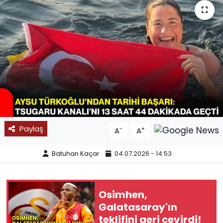
SPOR
11:11 MANŞET
Paylaş
-
+
A
A
Batuhan Kaçar
04.07.2026 - 14:53
Osimhen,
Galatasaray'ın
teklifini geri çevirdi!