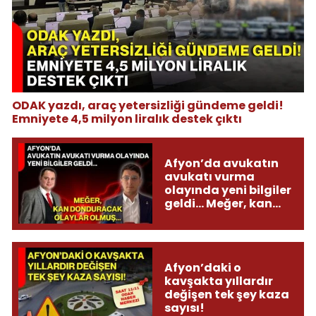
ODAK yazdı, araç yetersizliği gündeme geldi!
Emniyete 4,5 milyon liralık destek çıktı
Afyon’da avukatın
avukatı vurma
olayında yeni bilgiler
geldi... Meğer, kan
donduracak olaylar
olmuş...
Afyon’daki o
kavşakta yıllardır
değişen tek şey kaza
sayısı!