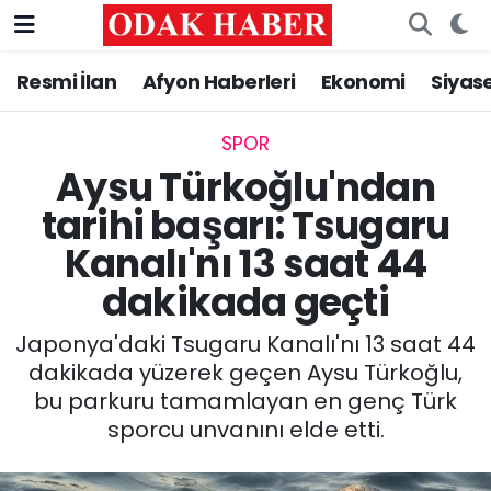
Resmi İlan
Afyon Haberleri
Ekonomi
Siyas
AFYONKARAHİSAR HABERLERİ
Nöbetçi Eczaneler
Resmi İlan
Hava Durumu
SPOR
Aysu Türkoğlu'ndan
ASAYİŞ
Trafik Durumu
tarihi başarı: Tsugaru
Kanalı'nı 13 saat 44
GÜNCEL
Süper Lig Puan Durumu ve Fikstür
dakikada geçti
SİYASET
Tüm Manşetler
Japonya'daki Tsugaru Kanalı'nı 13 saat 44
EĞİTİM
Son Dakika Haberleri
dakikada yüzerek geçen Aysu Türkoğlu,
bu parkuru tamamlayan en genç Türk
MAGAZİN
Haber Arşivi
sporcu unvanını elde etti.
SAĞLIK