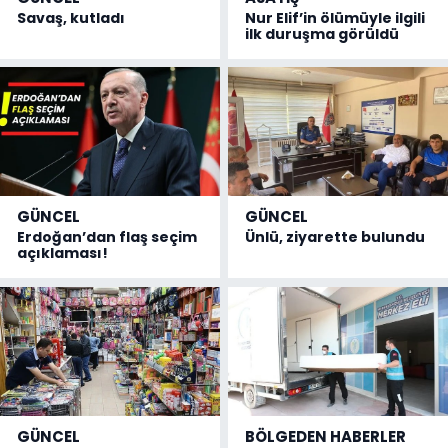
Savaş, kutladı
Nur Elif’in ölümüyle ilgili
ilk duruşma görüldü
GÜNCEL
GÜNCEL
Erdoğan’dan flaş seçim
Ünlü, ziyarette bulundu
açıklaması!
GÜNCEL
BÖLGEDEN HABERLER