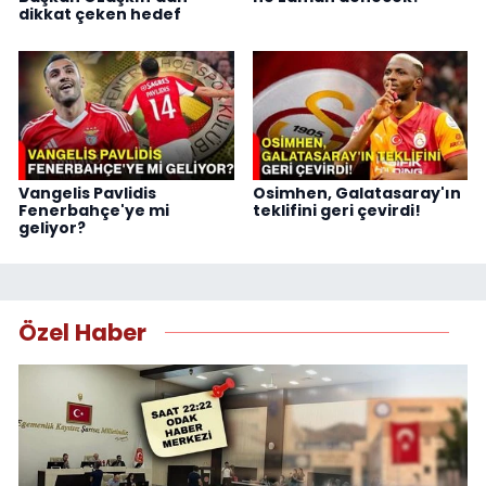
dikkat çeken hedef
Vangelis Pavlidis
Osimhen, Galatasaray'ın
Fenerbahçe'ye mi
teklifini geri çevirdi!
geliyor?
Özel Haber