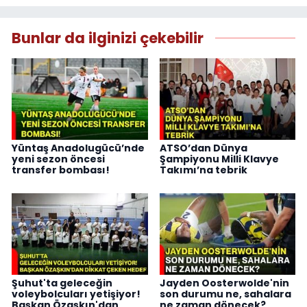
Bunlar da ilginizi çekebilir
Yüntaş Anadolugücü’nde
ATSO’dan Dünya
yeni sezon öncesi
Şampiyonu Milli Klavye
transfer bombası!
Takımı’na tebrik
Şuhut'ta geleceğin
Jayden Oosterwolde'nin
voleybolcuları yetişiyor!
son durumu ne, sahalara
Başkan Özaşkın'dan
ne zaman dönecek?