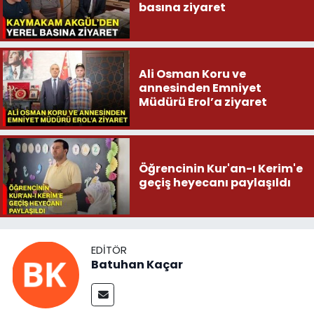
basına ziyaret
Ali Osman Koru ve
annesinden Emniyet
Müdürü Erol’a ziyaret
Öğrencinin Kur'an-ı Kerim'e
geçiş heyecanı paylaşıldı
EDITÖR
Batuhan Kaçar