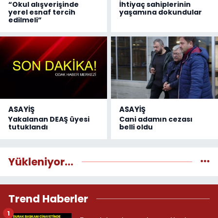
“Okul alışverişinde
İhtiyaç sahiplerinin
yerel esnaf tercih
yaşamına dokundular
edilmeli”
ASAYİŞ
ASAYİŞ
Yakalanan DEAŞ üyesi
Cani adamın cezası
tutuklandı
belli oldu
Yükleniyor...
Trend Haberler
1