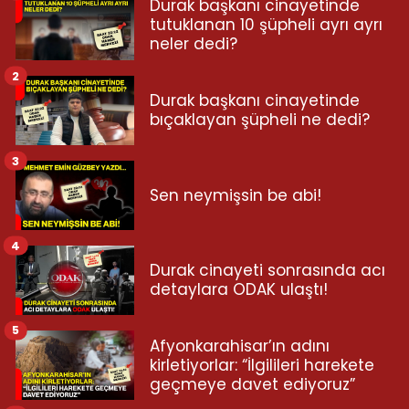
Durak başkanı cinayetinde
tutuklanan 10 şüpheli ayrı ayrı
neler dedi?
2
Durak başkanı cinayetinde
bıçaklayan şüpheli ne dedi?
3
Sen neymişsin be abi!
4
Durak cinayeti sonrasında acı
detaylara ODAK ulaştı!
5
Afyonkarahisar’ın adını
kirletiyorlar: “İlgilileri harekete
geçmeye davet ediyoruz”