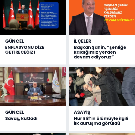
GÜNCEL
İLÇELER
ENFLASYONU DİZE
Başkan Şahin, “şenliğe
GETİRECEĞİZ!
kaldığımız yerden
devam ediyoruz”
GÜNCEL
ASAYİŞ
Savaş, kutladı
Nur Elif’in ölümüyle ilgili
ilk duruşma görüldü