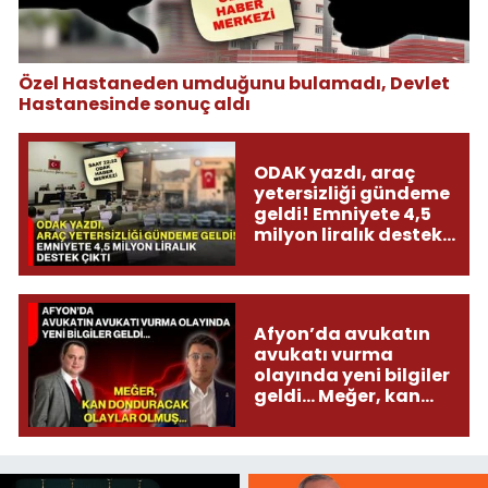
Özel Hastaneden umduğunu bulamadı, Devlet
Hastanesinde sonuç aldı
ODAK yazdı, araç
yetersizliği gündeme
geldi! Emniyete 4,5
milyon liralık destek
çıktı
Afyon’da avukatın
avukatı vurma
olayında yeni bilgiler
geldi... Meğer, kan
donduracak olaylar
olmuş...