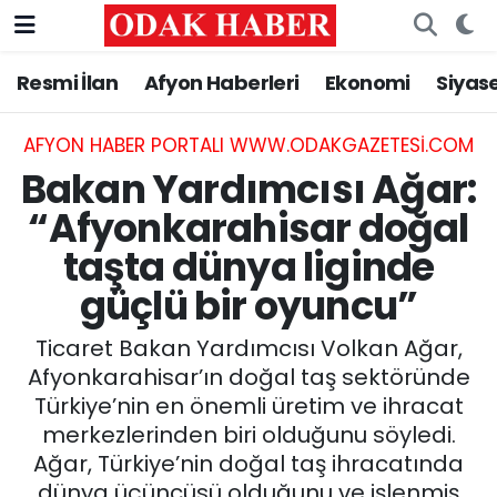
Resmi İlan
Afyon Haberleri
Ekonomi
Siyas
AFYONKARAHİSAR HABERLERİ
Nöbetçi Eczaneler
Resmi İlan
Hava Durumu
AFYON HABER PORTALI WWW.ODAKGAZETESI.COM
Bakan Yardımcısı Ağar:
ASAYİŞ
Trafik Durumu
“Afyonkarahisar doğal
taşta dünya liginde
GÜNCEL
Süper Lig Puan Durumu ve Fikstür
güçlü bir oyuncu”
SİYASET
Tüm Manşetler
Ticaret Bakan Yardımcısı Volkan Ağar,
EĞİTİM
Son Dakika Haberleri
Afyonkarahisar’ın doğal taş sektöründe
Türkiye’nin en önemli üretim ve ihracat
MAGAZİN
Haber Arşivi
merkezlerinden biri olduğunu söyledi.
Ağar, Türkiye’nin doğal taş ihracatında
SAĞLIK
dünya üçüncüsü olduğunu ve işlenmiş