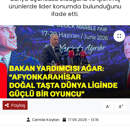
ürünlerde lider konumda bulunduğunu
SPOR
ifade etti.
11:11 MANŞET
Paylaş
-
+
A
A
Cemile Kaytan
17.06.2026 - 13:16