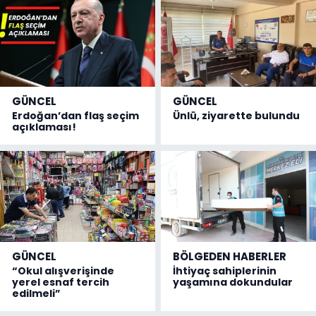
GÜNCEL
GÜNCEL
Erdoğan’dan flaş seçim
Ünlü, ziyarette bulundu
açıklaması!
GÜNCEL
BÖLGEDEN HABERLER
“Okul alışverişinde
İhtiyaç sahiplerinin
yerel esnaf tercih
yaşamına dokundular
edilmeli”