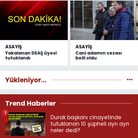
ASAYİŞ
ASAYİŞ
Yakalanan DEAŞ üyesi
Cani adamın cezası
tutuklandı
belli oldu
Yükleniyor...
Trend Haberler
1
Durak başkanı cinayetinde
tutuklanan 10 şüpheli ayrı ayrı
neler dedi?