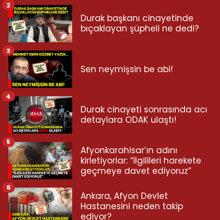
2
Durak başkanı cinayetinde
bıçaklayan şüpheli ne dedi?
3
Sen neymişsin be abi!
4
Durak cinayeti sonrasında acı
detaylara ODAK ulaştı!
5
Afyonkarahisar’ın adını
kirletiyorlar: “İlgilileri harekete
geçmeye davet ediyoruz”
6
Ankara, Afyon Devlet
Hastanesini neden takip
ediyor?