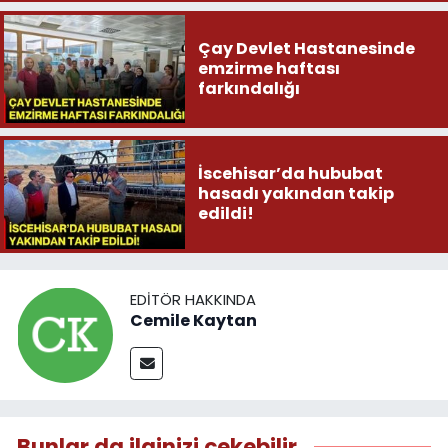
Çay Devlet Hastanesinde
emzirme haftası
farkındalığı
İscehisar’da hububat
hasadı yakından takip
edildi!
EDITÖR HAKKINDA
Cemile Kaytan
Bunlar da ilginizi çekebilir