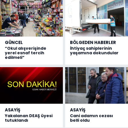
GÜNCEL
BÖLGEDEN HABERLER
“Okul alışverişinde
İhtiyaç sahiplerinin
yerel esnaf tercih
yaşamına dokundular
edilmeli”
ASAYİŞ
ASAYİŞ
Yakalanan DEAŞ üyesi
Cani adamın cezası
tutuklandı
belli oldu