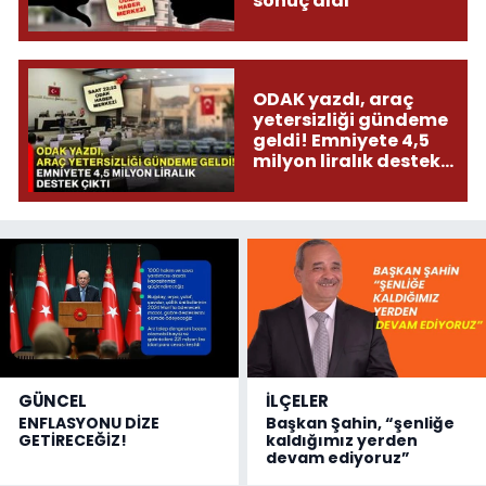
sonuç aldı
ODAK yazdı, araç
yetersizliği gündeme
geldi! Emniyete 4,5
milyon liralık destek
çıktı
GÜNCEL
İLÇELER
ENFLASYONU DİZE
Başkan Şahin, “şenliğe
GETİRECEĞİZ!
kaldığımız yerden
devam ediyoruz”