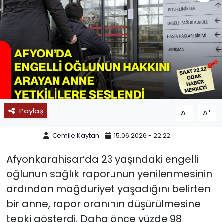
SPOR
11:11 MANŞET
Paylaş
-
+
A
A
Cemile Kaytan
15.06.2026 - 22:22
Afyonkarahisar’da 23 yaşındaki engelli
oğlunun sağlık raporunun yenilenmesinin
ardından mağduriyet yaşadığını belirten
bir anne, rapor oranının düşürülmesine
tepki gösterdi. Daha önce yüzde 98