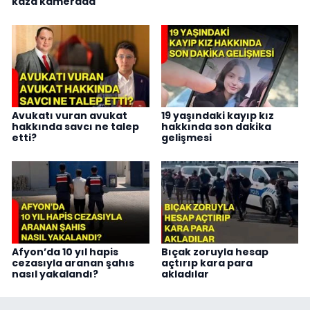
kaza kamerada
Avukatı vuran avukat
19 yaşındaki kayıp kız
hakkında savcı ne talep
hakkında son dakika
etti?
gelişmesi
Afyon’da 10 yıl hapis
Bıçak zoruyla hesap
cezasıyla aranan şahıs
açtırıp kara para
nasıl yakalandı?
akladılar