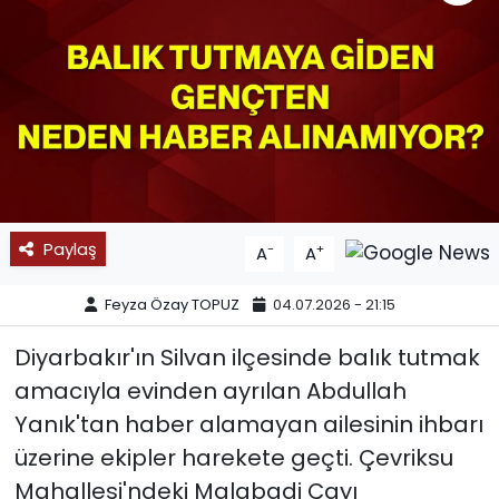
SPOR
11:11 MANŞET
Paylaş
-
+
A
A
Feyza Özay TOPUZ
04.07.2026 - 21:15
Diyarbakır'ın Silvan ilçesinde balık tutmak
amacıyla evinden ayrılan Abdullah
Yanık'tan haber alamayan ailesinin ihbarı
üzerine ekipler harekete geçti. Çevriksu
Mahallesi'ndeki Malabadi Çayı