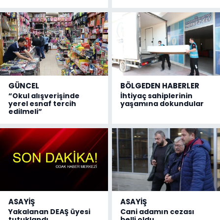
GÜNCEL
BÖLGEDEN HABERLER
“Okul alışverişinde
İhtiyaç sahiplerinin
yerel esnaf tercih
yaşamına dokundular
edilmeli”
ASAYİŞ
ASAYİŞ
Yakalanan DEAŞ üyesi
Cani adamın cezası
tutuklandı
belli oldu