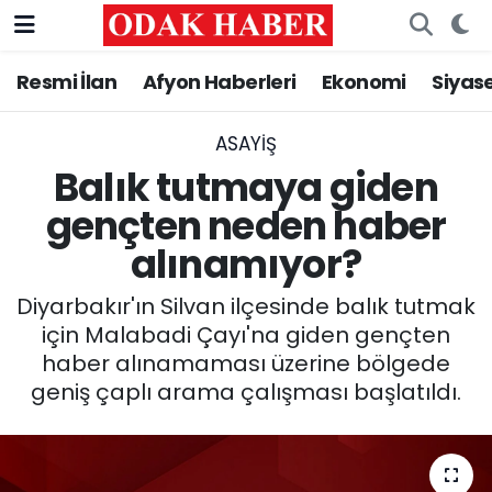
Resmi İlan
Afyon Haberleri
Ekonomi
Siyas
AFYONKARAHİSAR HABERLERİ
Nöbetçi Eczaneler
Resmi İlan
Hava Durumu
ASAYİŞ
Balık tutmaya giden
ASAYİŞ
Trafik Durumu
gençten neden haber
alınamıyor?
GÜNCEL
Süper Lig Puan Durumu ve Fikstür
Diyarbakır'ın Silvan ilçesinde balık tutmak
SİYASET
Tüm Manşetler
için Malabadi Çayı'na giden gençten
haber alınamaması üzerine bölgede
EĞİTİM
Son Dakika Haberleri
geniş çaplı arama çalışması başlatıldı.
MAGAZİN
Haber Arşivi
SAĞLIK