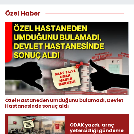
Özel Haber
Özel Hastaneden umduğunu bulamadı, Devlet
Hastanesinde sonuç aldı
ODAK yazdı, araç
yetersizliği gündeme