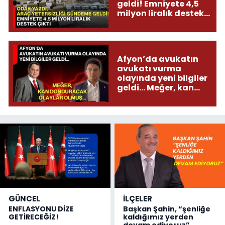
geldi! Emniyete 4,5
milyon liralık destek
çıktı
Afyon’da avukatın
avukatı vurma
olayında yeni bilgiler
geldi... Meğer, kan
donduracak olaylar
olmuş...
GÜNCEL
İLÇELER
ENFLASYONU DİZE
Başkan Şahin, “şenliğe
GETİRECEĞİZ!
kaldığımız yerden
devam ediyoruz”