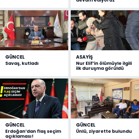
GÜNCEL
ASAYİŞ
Savaş, kutladı
Nur Elif’in ölümüyle ilgili
ilk duruşma görüldü
GÜNCEL
GÜNCEL
Erdoğan’dan flaş seçim
Ünlü, ziyarette bulundu
açıklaması!