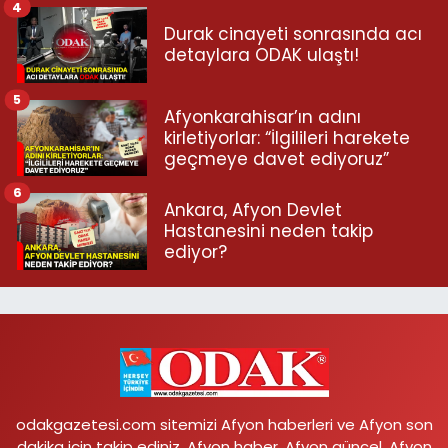
4
Durak cinayeti sonrasında acı
detaylara ODAK ulaştı!
5
Afyonkarahisar’ın adını
kirletiyorlar: “İlgilileri harekete
geçmeye davet ediyoruz”
6
Ankara, Afyon Devlet
Hastanesini neden takip
ediyor?
odakgazetesi.com sitemizi Afyon haberleri ve Afyon son
dakika için takip ediniz. Afyon haber, Afyon güncel, Afyon