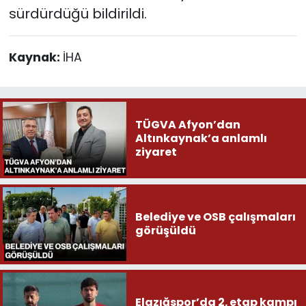
sürdürdüğü bildirildi.
Kaynak:
İHA
TÜGVA Afyon’dan
Altınkaynak’a anlamlı
ziyaret
Belediye ve OSB çalışmaları
görüşüldü
Elazığspor’da 2. etap kampı