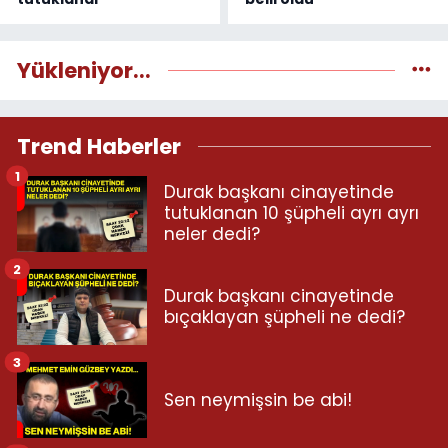
Yükleniyor...
Trend Haberler
1
Durak başkanı cinayetinde
tutuklanan 10 şüpheli ayrı ayrı
neler dedi?
2
Durak başkanı cinayetinde
bıçaklayan şüpheli ne dedi?
3
Sen neymişsin be abi!