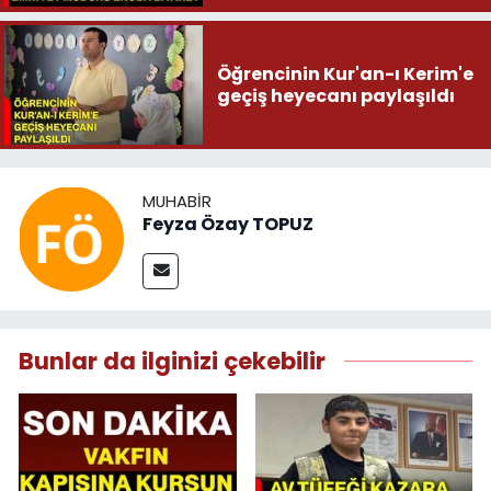
Öğrencinin Kur'an-ı Kerim'e
geçiş heyecanı paylaşıldı
MUHABIR
Feyza Özay TOPUZ
Bunlar da ilginizi çekebilir