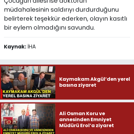
Çocuğun ailesi ise doktorun
müdahalesinin saldırıyı durdurduğunu
belirterek teşekkür ederken, olayın kasıtlı
bir eylem olmadığını savundu.
Kaynak:
İHA
Kaymakam Akgül’den yerel
basına ziyaret
Ali Osman Koru ve
annesinden Emniyet
Müdürü Erol’a ziyaret