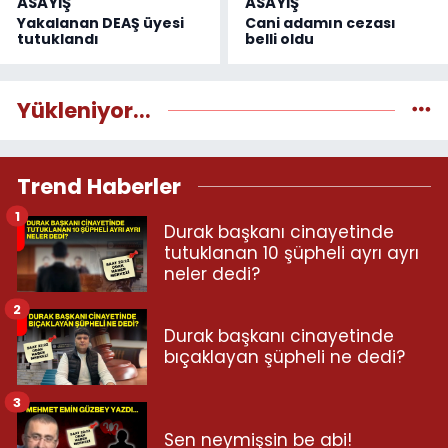
ASAYİŞ
ASAYİŞ
Yakalanan DEAŞ üyesi
Cani adamın cezası
tutuklandı
belli oldu
Yükleniyor...
Trend Haberler
1
Durak başkanı cinayetinde
tutuklanan 10 şüpheli ayrı ayrı
neler dedi?
2
Durak başkanı cinayetinde
bıçaklayan şüpheli ne dedi?
3
Sen neymişsin be abi!