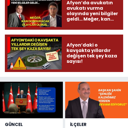
Afyon’da avukatın
avukatı vurma
olayında yeni bilgiler
geldi... Meğer, kan
donduracak olaylar
olmuş...
Afyon’daki o
kavşakta yıllardır
değişen tek şey kaza
sayısı!
GÜNCEL
İLÇELER