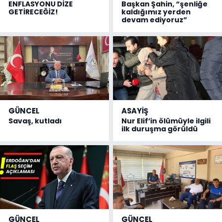
ENFLASYONU DİZE
Başkan Şahin, “şenliğe
GETİRECEĞİZ!
kaldığımız yerden
devam ediyoruz”
GÜNCEL
ASAYİŞ
Savaş, kutladı
Nur Elif’in ölümüyle ilgili
ilk duruşma görüldü
GÜNCEL
GÜNCEL