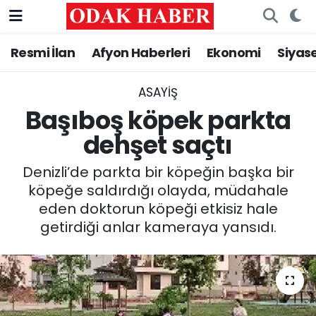
Resmi İlan
Afyon Haberleri
Ekonomi
Siyas
AFYONKARAHİSAR HABERLERİ
Nöbetçi Eczaneler
Resmi İlan
Hava Durumu
ASAYİŞ
Başıboş köpek parkta
ASAYİŞ
Trafik Durumu
dehşet saçtı
GÜNCEL
Süper Lig Puan Durumu ve Fikstür
Denizli’de parkta bir köpeğin başka bir
köpeğe saldırdığı olayda, müdahale
SİYASET
Tüm Manşetler
eden doktorun köpeği etkisiz hale
getirdiği anlar kameraya yansıdı.
EĞİTİM
Son Dakika Haberleri
MAGAZİN
Haber Arşivi
SAĞLIK