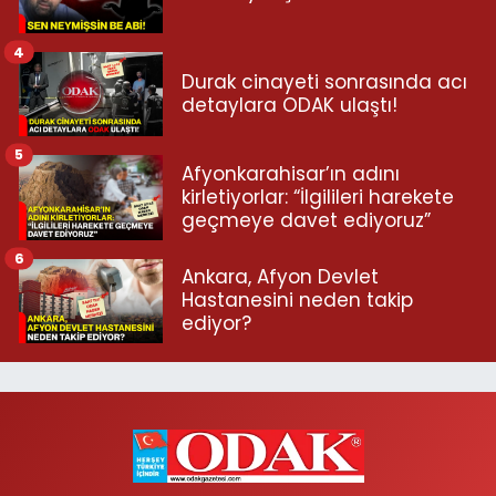
4
Durak cinayeti sonrasında acı
detaylara ODAK ulaştı!
5
Afyonkarahisar’ın adını
kirletiyorlar: “İlgilileri harekete
geçmeye davet ediyoruz”
6
Ankara, Afyon Devlet
Hastanesini neden takip
ediyor?