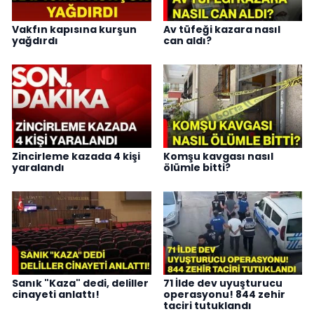
Vakfın kapısına kurşun
Av tüfeği kazara nasıl
yağdırdı
can aldı?
Zincirleme kazada 4 kişi
Komşu kavgası nasıl
yaralandı
ölümle bitti?
Sanık "Kaza" dedi, deliller
71 İlde dev uyuşturucu
cinayeti anlattı!
operasyonu! 844 zehir
taciri tutuklandı