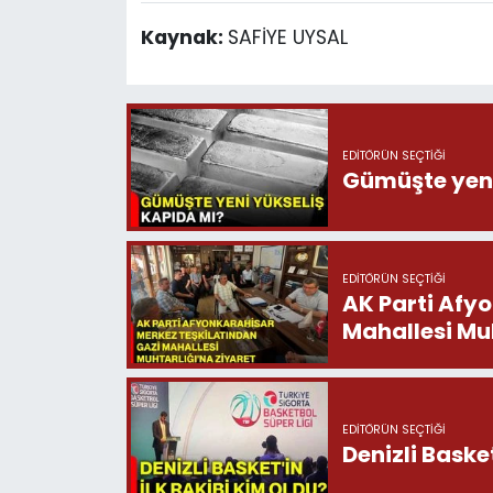
Kaynak:
SAFİYE UYSAL
EDITÖRÜN SEÇTIĞI
Gümüşte yeni
EDITÖRÜN SEÇTIĞI
AK Parti Afy
Mahallesi Muh
EDITÖRÜN SEÇTIĞI
Denizli Basket