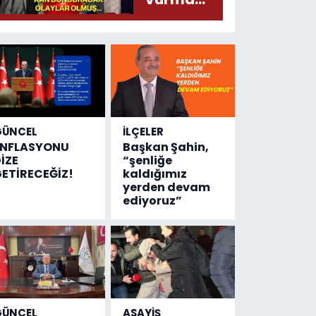
çıktı
olayında
yeni bilgiler
geldi...
Meğer, kan
donduracak
olaylar
olmuş...
GÜNCEL
İLÇELER
ENFLASYONU
Başkan Şahin,
İZE
“şenliğe
ETİRECEĞİZ!
kaldığımız
yerden devam
ediyoruz”
GÜNCEL
ASAYİŞ