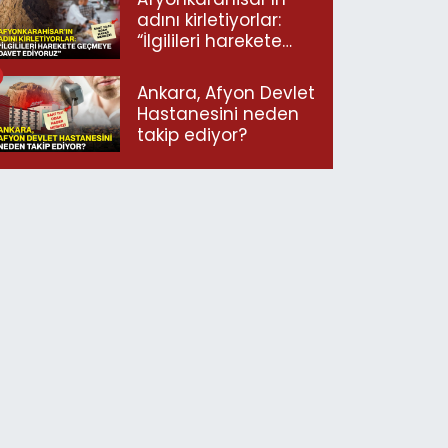
adını kirletiyorlar:
“İlgilileri harekete
geçmeye davet
ediyoruz”
Ankara, Afyon Devlet
Hastanesini neden
takip ediyor?