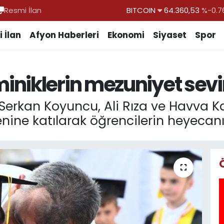
Resmi İlan
DOLAR
47,7069
%0.1
EURO
55,0265
%0.0
 İlan
Afyon Haberleri
Ekonomi
Siyaset
Spor
STERLİN
64,1897
%0.0
GRAM ALTIN
6574.81
%1.4
niklerin mezuniyet sevi
BİST100
13.887
%6
BITCOIN
64.360,53
%-0.7
Serkan Koyuncu, Ali Rıza ve Havva K
ine katılarak öğrencilerin heyecanı