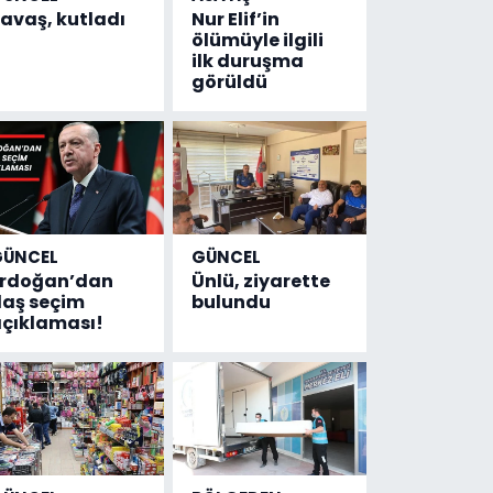
avaş, kutladı
Nur Elif’in
ölümüyle ilgili
ilk duruşma
görüldü
GÜNCEL
GÜNCEL
Erdoğan’dan
Ünlü, ziyarette
laş seçim
bulundu
çıklaması!