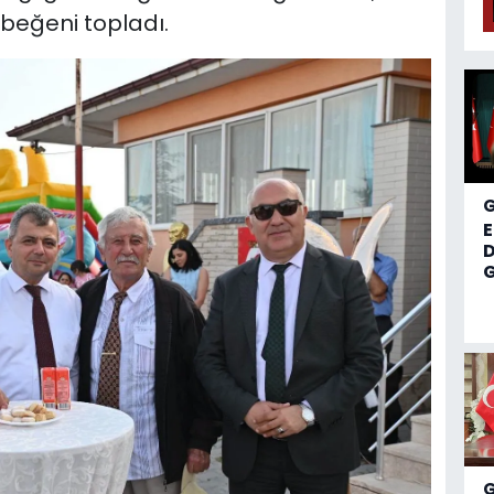
 beğeni topladı.
D
G