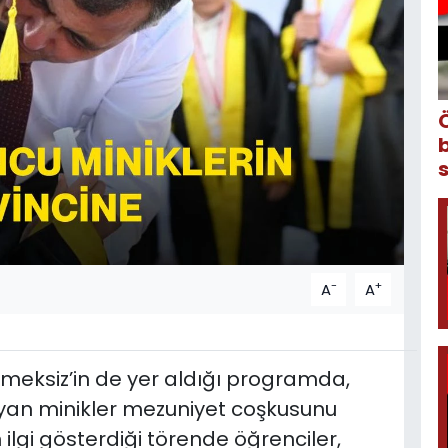
-
+
A
A
Emeksiz’in de yer aldığı programda,
ayan minikler mezuniyet coşkusunu
 ilgi gösterdiği törende öğrenciler,