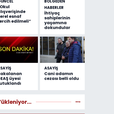
GÜNCEL
BÖLGEDEN
Okul
HABERLER
lışverişinde
İhtiyaç
erel esnaf
sahiplerinin
ercih edilmeli”
yaşamına
dokundular
SAYİŞ
ASAYİŞ
Yakalanan
Cani adamın
EAŞ üyesi
cezası belli oldu
utuklandı
Yükleniyor...