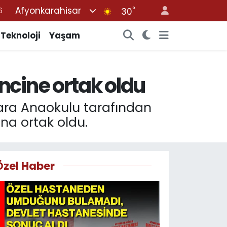
Afyonkarahisar
°
7
30
1
Teknoloji
Yaşam
2
4
ncine ortak oldu
4
6
ara Anaokulu tarafından
na ortak oldu.
Özel Haber