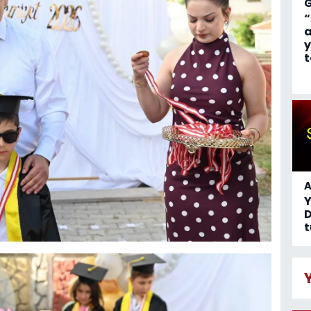
“
a
y
t
A
D
t