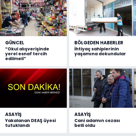
GÜNCEL
BÖLGEDEN HABERLER
“Okul alışverişinde
İhtiyaç sahiplerinin
yerel esnaf tercih
yaşamına dokundular
edilmeli”
ASAYİŞ
ASAYİŞ
Yakalanan DEAŞ üyesi
Cani adamın cezası
tutuklandı
belli oldu