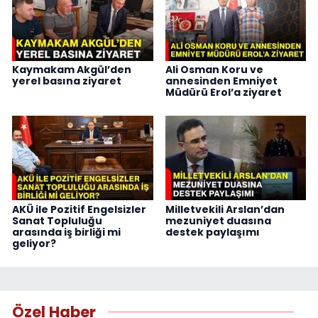
Kaymakam Akgül’den
Ali Osman Koru ve
yerel basına ziyaret
annesinden Emniyet
Müdürü Erol’a ziyaret
AKÜ ile Pozitif Engelsizler
Milletvekili Arslan’dan
Sanat Topluluğu
mezuniyet duasına
arasında iş birliği mi
destek paylaşımı
geliyor?
Özel Haber