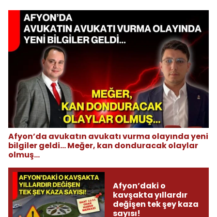
Afyon’da avukatın avukatı vurma olayında yeni
bilgiler geldi... Meğer, kan donduracak olaylar
olmuş...
Afyon’daki o
kavşakta yıllardır
değişen tek şey kaza
sayısı!