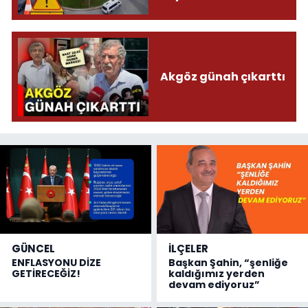
Akgöz günah çıkarttı
GÜNCEL
İLÇELER
ENFLASYONU DİZE
Başkan Şahin, “şenliğe
GETİRECEĞİZ!
kaldığımız yerden
devam ediyoruz”