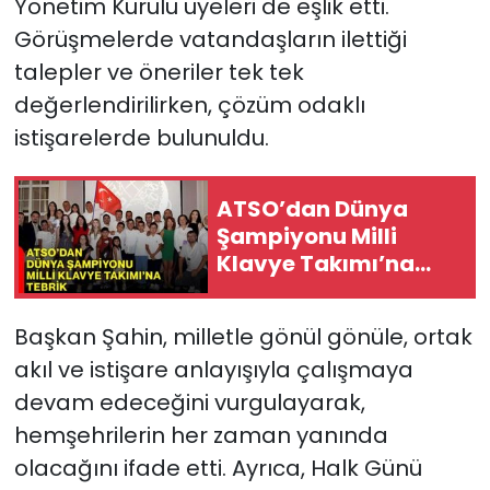
Yönetim Kurulu üyeleri de eşlik etti.
Görüşmelerde vatandaşların ilettiği
talepler ve öneriler tek tek
değerlendirilirken, çözüm odaklı
istişarelerde bulunuldu.
ATSO’dan Dünya
Şampiyonu Milli
Klavye Takımı’na
tebrik
Başkan Şahin, milletle gönül gönüle, ortak
akıl ve istişare anlayışıyla çalışmaya
devam edeceğini vurgulayarak,
hemşehrilerin her zaman yanında
olacağını ifade etti. Ayrıca, Halk Günü