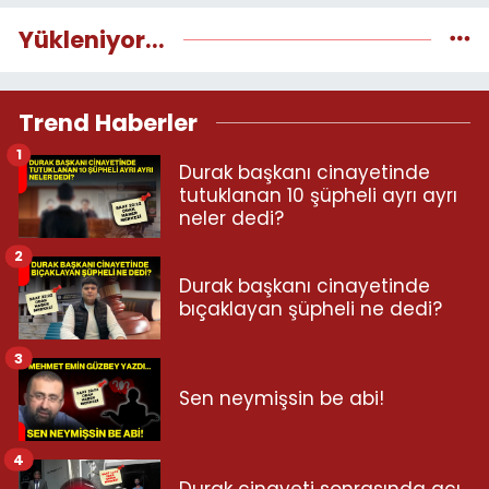
Yükleniyor...
Trend Haberler
1
Durak başkanı cinayetinde
tutuklanan 10 şüpheli ayrı ayrı
neler dedi?
2
Durak başkanı cinayetinde
bıçaklayan şüpheli ne dedi?
3
Sen neymişsin be abi!
4