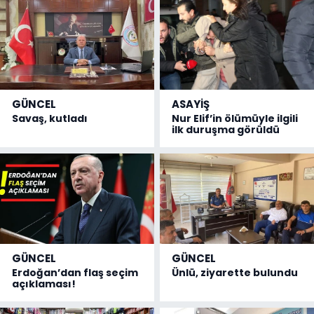
GÜNCEL
ASAYİŞ
Savaş, kutladı
Nur Elif’in ölümüyle ilgili
ilk duruşma görüldü
GÜNCEL
GÜNCEL
Erdoğan’dan flaş seçim
Ünlü, ziyarette bulundu
açıklaması!