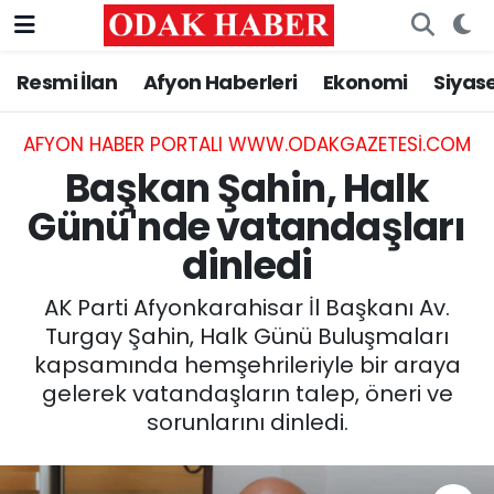
Resmi İlan
Afyon Haberleri
Ekonomi
Siyas
AFYONKARAHİSAR HABERLERİ
Nöbetçi Eczaneler
Resmi İlan
Hava Durumu
AFYON HABER PORTALI WWW.ODAKGAZETESI.COM
Başkan Şahin, Halk
ASAYİŞ
Trafik Durumu
Günü'nde vatandaşları
dinledi
GÜNCEL
Süper Lig Puan Durumu ve Fikstür
AK Parti Afyonkarahisar İl Başkanı Av.
SİYASET
Tüm Manşetler
Turgay Şahin, Halk Günü Buluşmaları
kapsamında hemşehrileriyle bir araya
EĞİTİM
Son Dakika Haberleri
gelerek vatandaşların talep, öneri ve
sorunlarını dinledi.
MAGAZİN
Haber Arşivi
SAĞLIK