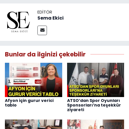
EDITÖR
Sema Ekici
Bunlar da ilginizi çekebilir
Afyon için gurur verici
ATSO’dan Spor Oyunları
tablo
Sponsorları’na teşekkür
ziyareti