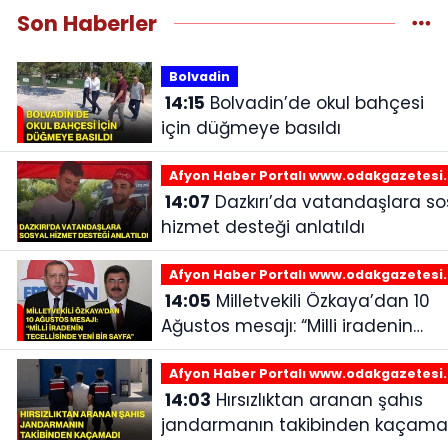
Son Haberler
Bolvadin
14:15
Bolvadin’de okul bahçesi
için düğmeye basıldı
Afyon Haber Portalı www.odakgazetesi
14:07
Dazkırı’da vatandaşlara sosyal
hizmet desteği anlatıldı
Afyon Haber Portalı www.odakgazetesi
14:05
Milletvekili Özkaya’dan 10
Ağustos mesajı: “Milli iradenin
tecellisinde yeni bir sayfa”
Afyon Haber Portalı www.odakgazetesi
14:03
Hırsızlıktan aranan şahıs
jandarmanın takibinden kaçama