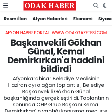
Resmi İlan
Afyon Haberleri
Ekonomi
Siyas
AFYONKARAHİSAR HABERLERİ
Afyonkarahisar Nöbetçi Eczaneler
Resmi İlan
Afyonkarahisar Hava Durumu
AFYON HABER PORTALI WWW.ODAKGAZETESI.COM
Başkanvekili Gökhan
ASAYİŞ
Afyonkarahisar Namaz Vakitleri
Günal, Kemal
Demirkırkan'a haddini
GÜNCEL
Afyonkarahisar Trafik Yoğunluk Haritası
bildirdi
SİYASET
Süper Lig Puan Durumu ve Fikstür
Afyonkarahisar Belediye Meclisinin
EĞİTİM
Tüm Manşetler
Haziran ayı olağan toplantısı, Belediye
Başkanvekili Gökhan Günal
MAGAZİN
Son Dakika Haberleri
başkanlığında gerçekleştirildi. Toplantının
sonunda CHP Grup Başkanı Kemal
SAĞLIK
Haber Arşivi
Demirkırkan'ın yaptığı konuşma mecliste