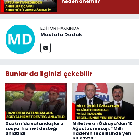
neden önemli?
EDITÖR HAKKINDA
Mustafa Dadak
Bunlar da ilginizi çekebilir
Dazkırı’da vatandaşlara
Milletvekili Özkaya’dan 10
sosyal hizmet desteği
Ağustos mesajı: “Milli
anlatıldı
iradenin tecellisinde yeni
bir sayfa”