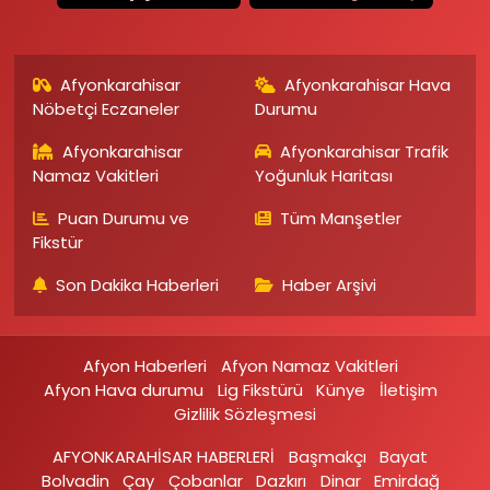
Afyonkarahisar
Afyonkarahisar Hava
Nöbetçi Eczaneler
Durumu
Afyonkarahisar
Afyonkarahisar Trafik
Namaz Vakitleri
Yoğunluk Haritası
Puan Durumu ve
Tüm Manşetler
Fikstür
Son Dakika Haberleri
Haber Arşivi
Afyon Haberleri
Afyon Namaz Vakitleri
Afyon Hava durumu
Lig Fikstürü
Künye
İletişim
Gizlilik Sözleşmesi
AFYONKARAHİSAR HABERLERİ
Başmakçı
Bayat
Bolvadin
Çay
Çobanlar
Dazkırı
Dinar
Emirdağ‎