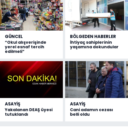
GÜNCEL
BÖLGEDEN HABERLER
“Okul alışverişinde
İhtiyaç sahiplerinin
yerel esnaf tercih
yaşamına dokundular
edilmeli”
ASAYİŞ
ASAYİŞ
Yakalanan DEAŞ üyesi
Cani adamın cezası
tutuklandı
belli oldu