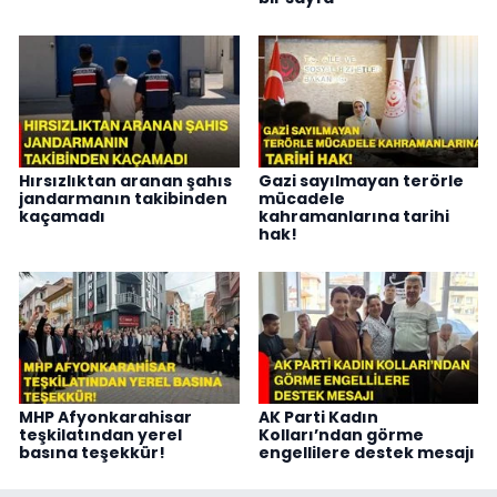
Hırsızlıktan aranan şahıs
Gazi sayılmayan terörle
jandarmanın takibinden
mücadele
kaçamadı
kahramanlarına tarihi
hak!
MHP Afyonkarahisar
AK Parti Kadın
teşkilatından yerel
Kolları’ndan görme
basına teşekkür!
engellilere destek mesajı