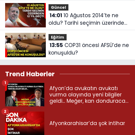
Güncel
14:01
10 Ağustos 2014’te ne
oldu? Tarihi seçimin üzerinden
12 yıl geçti
Eğitim
13:55
COP31 öncesi AFSÜ’de ne
konuşuldu?
Trend Haberler
1
Afyon’da avukatın avukatı
vurma olayında yeni bilgiler
geldi... Meğer, kan donduracak
olaylar olmuş...
2
Afyonkarahisar’da şok intihar