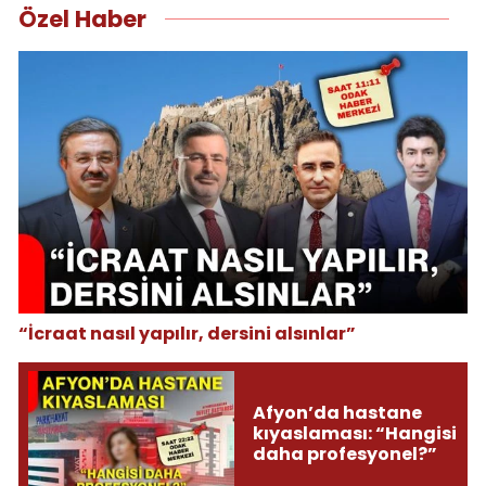
Özel Haber
“İcraat nasıl yapılır, dersini alsınlar”
Afyon’da hastane
kıyaslaması: “Hangisi
daha profesyonel?”