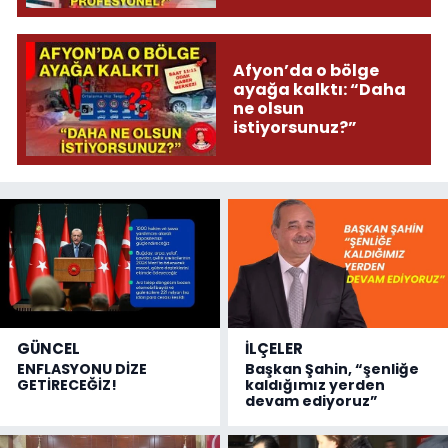
Afyon’da o bölge
ayağa kalktı: “Daha
ne olsun
istiyorsunuz?”
GÜNCEL
İLÇELER
ENFLASYONU DİZE
Başkan Şahin, “şenliğe
GETİRECEĞİZ!
kaldığımız yerden
devam ediyoruz”