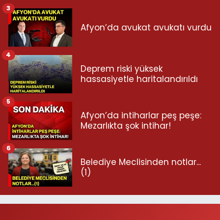
3
Afyon’da avukat avukatı vurdu
4
Deprem riski yüksek
hassasiyetle haritalandırıldı
5
Afyon’da intiharlar peş peşe:
Mezarlıkta şok intihar!
6
Belediye Meclisinden notlar...
(1)