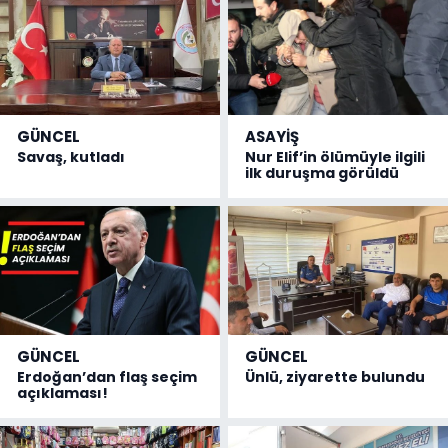
GÜNCEL
ASAYİŞ
Savaş, kutladı
Nur Elif’in ölümüyle ilgili
ilk duruşma görüldü
GÜNCEL
GÜNCEL
Erdoğan’dan flaş seçim
Ünlü, ziyarette bulundu
açıklaması!