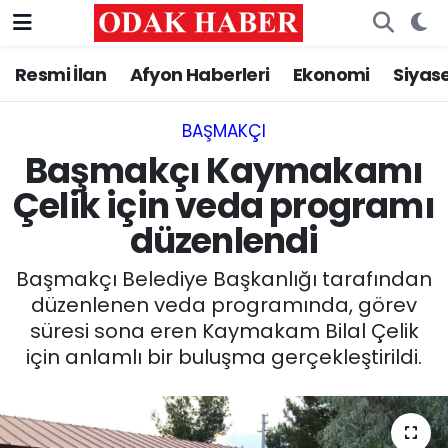
Resmi İlan
Afyon Haberleri
Ekonomi
Siyas
AFYONKARAHİSAR HABERLERİ
Nöbetçi Eczaneler
Resmi İlan
Hava Durumu
BAŞMAKÇI
Başmakçı Kaymakamı
ASAYİŞ
Trafik Durumu
Çelik için veda programı
düzenlendi
GÜNCEL
Süper Lig Puan Durumu ve Fikstür
Başmakçı Belediye Başkanlığı tarafından
SİYASET
Tüm Manşetler
düzenlenen veda programında, görev
süresi sona eren Kaymakam Bilal Çelik
EĞİTİM
Son Dakika Haberleri
için anlamlı bir buluşma gerçekleştirildi.
MAGAZİN
Haber Arşivi
SAĞLIK