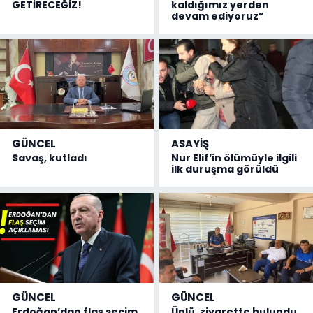
GETİRECEĞİZ!
kaldığımız yerden
devam ediyoruz”
GÜNCEL
ASAYİŞ
Savaş, kutladı
Nur Elif’in ölümüyle ilgili
ilk duruşma görüldü
GÜNCEL
GÜNCEL
Erdoğan’dan flaş seçim
Ünlü, ziyarette bulundu