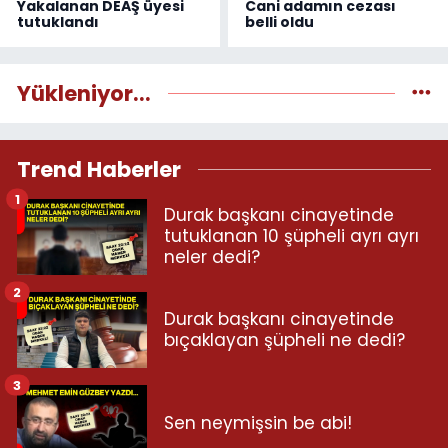
Yakalanan DEAŞ üyesi
Cani adamın cezası
tutuklandı
belli oldu
Yükleniyor...
Trend Haberler
1
Durak başkanı cinayetinde
tutuklanan 10 şüpheli ayrı ayrı
neler dedi?
2
Durak başkanı cinayetinde
bıçaklayan şüpheli ne dedi?
3
Sen neymişsin be abi!