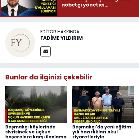
nöbetçi yönetici
uygulaması sürüyor
EDITÖR HAKKINDA
FADİME YILDIRIM
Bunlar da ilginizi çekebilir
Başmakçı köylerinde
Başmakçı'da yeni eğitim
sivrisinek ve uçkun
yılı hazırlıkları okul
haşerelere karşı ilaçlama
ziyaretleriyle