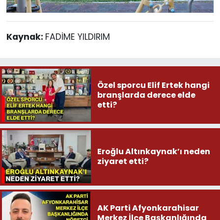
Kaynak:
FADİME YILDIRIM
Özel sporcu Elif Ertek hangi
branşlarda derece elde
etti?
Eroğlu Altınkaynak’ı neden
ziyaret etti?
AK Parti Afyonkarahisar
Merkez İlçe Başkanlığında