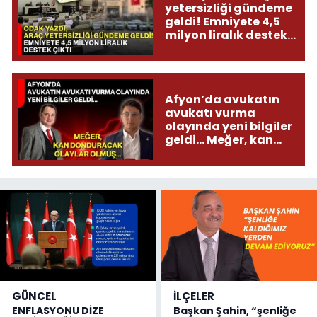
yetersizliği gündeme
geldi! Emniyete 4,5
milyon liralık destek
çıktı
Afyon’da avukatın
avukatı vurma
olayında yeni bilgiler
geldi... Meğer, kan
donduracak olaylar
olmuş...
GÜNCEL
İLÇELER
ENFLASYONU DİZE
Başkan Şahin, “şenliğe