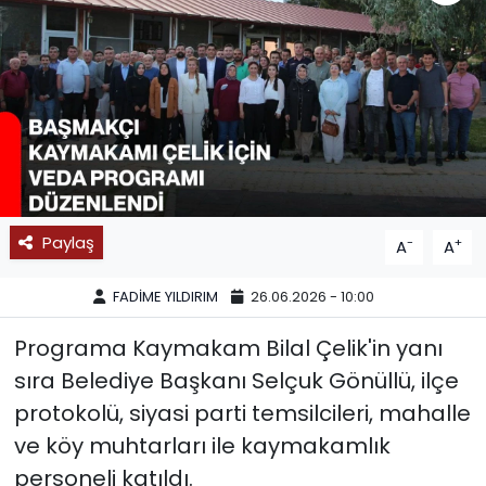
SPOR
11:11 MANŞET
Paylaş
-
+
A
A
FADİME YILDIRIM
26.06.2026 - 10:00
Programa Kaymakam Bilal Çelik'in yanı
sıra Belediye Başkanı Selçuk Gönüllü, ilçe
protokolü, siyasi parti temsilcileri, mahalle
ve köy muhtarları ile kaymakamlık
personeli katıldı.