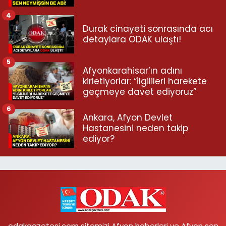
4
Durak cinayeti sonrasında acı
detaylara ODAK ulaştı!
5
Afyonkarahisar’ın adını
kirletiyorlar: “İlgilileri harekete
geçmeye davet ediyoruz”
6
Ankara, Afyon Devlet
Hastanesini neden takip
ediyor?
odakgazetesi.com sitemizi Afyon haberleri ve Afyon son