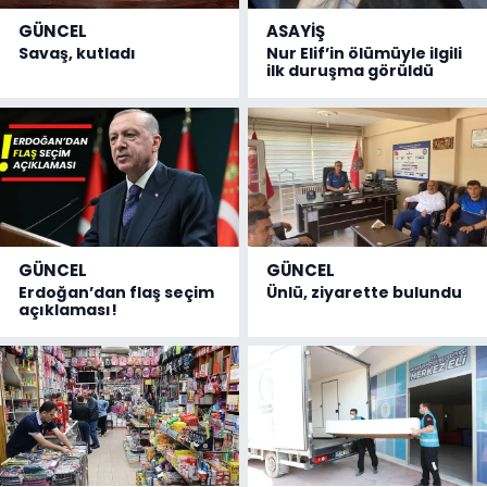
GÜNCEL
ASAYİŞ
Savaş, kutladı
Nur Elif’in ölümüyle ilgili
ilk duruşma görüldü
GÜNCEL
GÜNCEL
Erdoğan’dan flaş seçim
Ünlü, ziyarette bulundu
açıklaması!