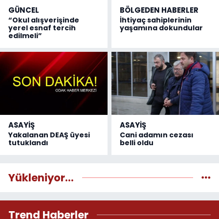
GÜNCEL
BÖLGEDEN HABERLER
“Okul alışverişinde
İhtiyaç sahiplerinin
yerel esnaf tercih
yaşamına dokundular
edilmeli”
ASAYİŞ
ASAYİŞ
Yakalanan DEAŞ üyesi
Cani adamın cezası
tutuklandı
belli oldu
Yükleniyor...
Trend Haberler