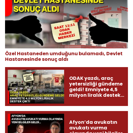
Özel Hastaneden umduğunu bulamadı, Devlet
Hastanesinde sonuç aldı
ODAK yazdı, araç
yetersizliği gündeme
geldi! Emniyete 4,5
milyon liralık destek
çıktı
Afyon’da avukatın
avukatı vurma