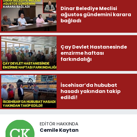
Dinar Belediye Meclisi
ağustos gündemini karara
bağladı
Çay Devlet Hastanesinde
emzirme haftası
farkındalığı
İscehisar’da hububat
hasadı yakından takip
edildi!
EDITÖR HAKKINDA
Cemile Kaytan