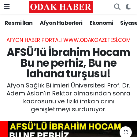
Resmi İlan
Afyon Haberleri
Ekonomi
Siyas
AFYONKARAHİSAR HABERLERİ
Nöbetçi Eczaneler
Resmi İlan
Hava Durumu
AFYON HABER PORTALI WWW.ODAKGAZETESI.COM
AFSÜ’lü İbrahim Hocam
ASAYİŞ
Trafik Durumu
Bu ne perhiz, Bu ne
lahana turşusu!
GÜNCEL
Süper Lig Puan Durumu ve Fikstür
Afyon Sağlık Bilimleri Üniversitesi Prof. Dr.
SİYASET
Tüm Manşetler
Adem Aslan’ın Rektör olmasından sonra
kadrosunu ve fiziki imkanlarını
EĞİTİM
Son Dakika Haberleri
genişletmeyi sürdürüyor.
MAGAZİN
Haber Arşivi
SAĞLIK