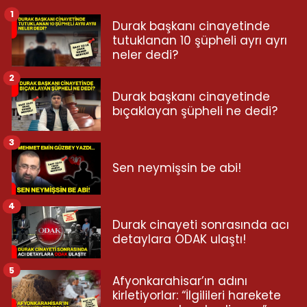
1
Durak başkanı cinayetinde
tutuklanan 10 şüpheli ayrı ayrı
neler dedi?
2
Durak başkanı cinayetinde
bıçaklayan şüpheli ne dedi?
3
Sen neymişsin be abi!
4
Durak cinayeti sonrasında acı
detaylara ODAK ulaştı!
5
Afyonkarahisar’ın adını
kirletiyorlar: “İlgilileri harekete