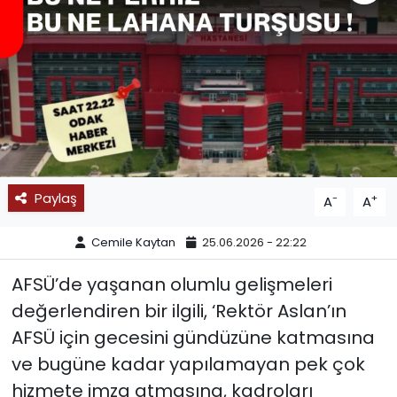
SPOR
11:11 MANŞET
Paylaş
-
+
A
A
Cemile Kaytan
25.06.2026 - 22:22
AFSÜ’de yaşanan olumlu gelişmeleri
değerlendiren bir ilgili, ‘Rektör Aslan’ın
AFSÜ için gecesini gündüzüne katmasına
ve bugüne kadar yapılamayan pek çok
hizmete imza atmasına, kadroları