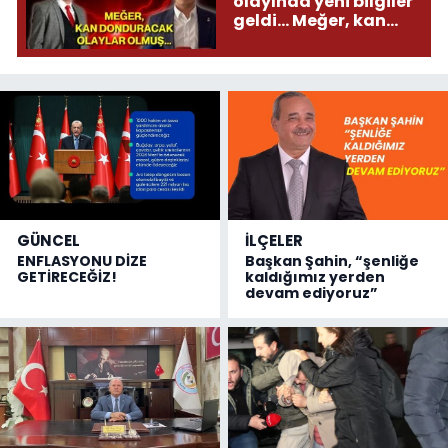
olayında yeni bilgiler
geldi... Meğer, kan
donduracak olaylar
olmuş...
GÜNCEL
İLÇELER
ENFLASYONU DİZE
Başkan Şahin, “şenliğe
GETİRECEĞİZ!
kaldığımız yerden
devam ediyoruz”