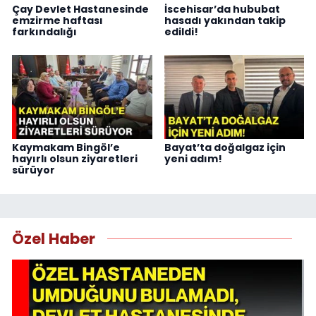
Çay Devlet Hastanesinde
İscehisar’da hububat
emzirme haftası
hasadı yakından takip
farkındalığı
edildi!
Kaymakam Bingöl’e
Bayat’ta doğalgaz için
hayırlı olsun ziyaretleri
yeni adım!
sürüyor
Özel Haber