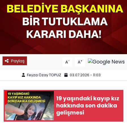
SPOR
11:11 MANŞET
Paylaş
-
+
A
A
Feyza Özay TOPUZ
03.07.2026 - 11:03
19 yaşındaki kayıp kız
hakkında son dakika
gelişmesi