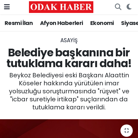
Resmi İlan
Afyon Haberleri
Ekonomi
Siyas
AFYONKARAHİSAR HABERLERİ
Nöbetçi Eczaneler
Resmi İlan
Hava Durumu
ASAYİŞ
Belediye başkanına bir
ASAYİŞ
Trafik Durumu
tutuklama kararı daha!
GÜNCEL
Süper Lig Puan Durumu ve Fikstür
Beykoz Belediyesi eski Başkanı Alaattin
Köseler hakkında yürütülen imar
SİYASET
Tüm Manşetler
yolsuzluğu soruşturmasında "rüşvet" ve
"icbar suretiyle irtikap" suçlarından da
EĞİTİM
Son Dakika Haberleri
tutuklama kararı verildi.
MAGAZİN
Haber Arşivi
SAĞLIK