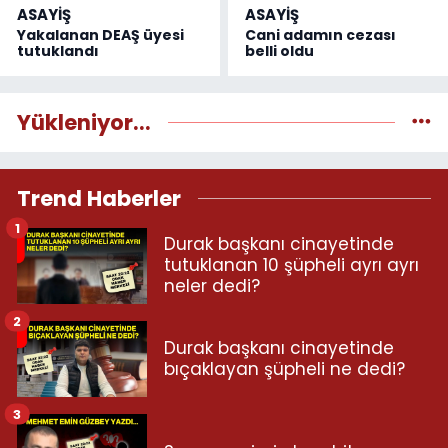
ASAYİŞ
ASAYİŞ
Yakalanan DEAŞ üyesi
Cani adamın cezası
tutuklandı
belli oldu
Yükleniyor...
Trend Haberler
1
Durak başkanı cinayetinde
tutuklanan 10 şüpheli ayrı ayrı
neler dedi?
2
Durak başkanı cinayetinde
bıçaklayan şüpheli ne dedi?
3