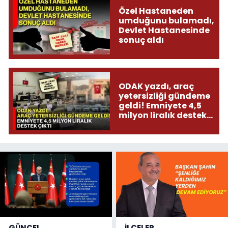
Özel Hastaneden
umduğunu bulamadı,
Devlet Hastanesinde
sonuç aldı
ODAK yazdı, araç
yetersizliği gündeme
geldi! Emniyete 4,5
milyon liralık destek
çıktı
GÜNCEL
İLÇELER