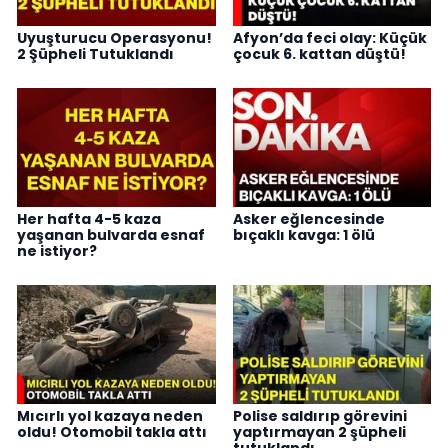
Uyuşturucu Operasyonu!
Afyon’da feci olay: Küçük
2 Şüpheli Tutuklandı
çocuk 6. kattan düştü!
Her hafta 4-5 kaza
Asker eğlencesinde
yaşanan bulvarda esnaf
bıçaklı kavga: 1 ölü
ne istiyor?
Mıcırlı yol kazaya neden
Polise saldırıp görevini
oldu! Otomobil takla attı
yaptırmayan 2 şüpheli
tutuklandı