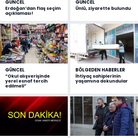
GÜNCEL
GÜNCEL
Erdoğan’dan flaş seçim
Ünlü, ziyarette bulundu
açıklaması!
GÜNCEL
BÖLGEDEN HABERLER
“Okul alışverişinde
İhtiyaç sahiplerinin
yerel esnaf tercih
yaşamına dokundular
edilmeli”