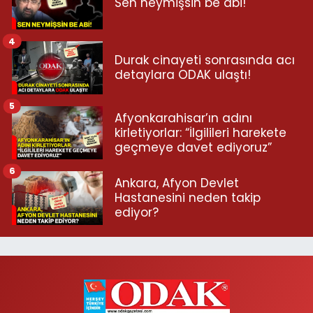
Sen neymişsin be abi!
4
Durak cinayeti sonrasında acı
detaylara ODAK ulaştı!
5
Afyonkarahisar’ın adını
kirletiyorlar: “İlgilileri harekete
geçmeye davet ediyoruz”
6
Ankara, Afyon Devlet
Hastanesini neden takip
ediyor?