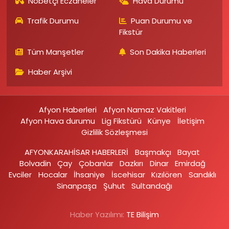
Nöbetçi Eczaneler
Hava Durumu
Trafik Durumu
Puan Durumu ve
Fikstür
Tüm Manşetler
Son Dakika Haberleri
Haber Arşivi
Afyon Haberleri
Afyon Namaz Vakitleri
Afyon Hava durumu
Lig Fikstürü
Künye
İletişim
Gizlilik Sözleşmesi
AFYONKARAHİSAR HABERLERİ
Başmakçı
Bayat
Bolvadin
Çay
Çobanlar
Dazkırı
Dinar
Emirdağ‎
Evciler‎
Hocalar
İhsaniye‎
İscehisar
Kızılören‎
Sandıklı‎
Sinanpaşa
Şuhut
Sultandağı
Haber Yazılımı:
TE Bilişim