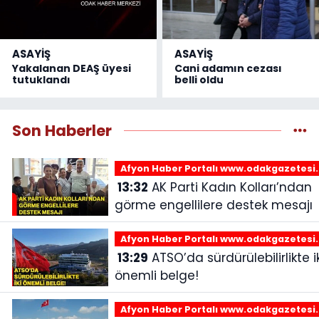
ASAYİŞ
ASAYİŞ
Yakalanan DEAŞ üyesi
Cani adamın cezası
tutuklandı
belli oldu
Son Haberler
Afyon Haber Portalı www.odakgazetesi
13:32
AK Parti Kadın Kolları’ndan
görme engellilere destek mesajı
Afyon Haber Portalı www.odakgazetesi
13:29
ATSO’da sürdürülebilirlikte iki
önemli belge!
Afyon Haber Portalı www.odakgazetesi