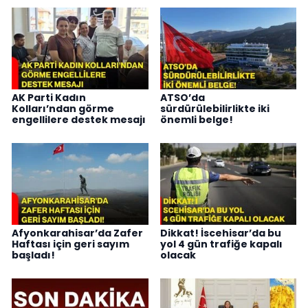
AK Parti Kadın
ATSO’da
Kolları’ndan görme
sürdürülebilirlikte iki
engellilere destek mesajı
önemli belge!
Afyonkarahisar’da Zafer
Dikkat! İscehisar’da bu
Haftası için geri sayım
yol 4 gün trafiğe kapalı
başladı!
olacak