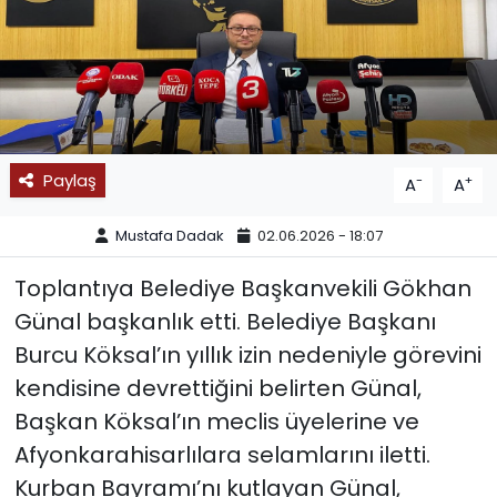
SPOR
11:11 MANŞET
Paylaş
-
+
A
A
Mustafa Dadak
02.06.2026 - 18:07
Toplantıya Belediye Başkanvekili Gökhan
Günal başkanlık etti. Belediye Başkanı
Burcu Köksal’ın yıllık izin nedeniyle görevini
kendisine devrettiğini belirten Günal,
Başkan Köksal’ın meclis üyelerine ve
Afyonkarahisarlılara selamlarını iletti.
Kurban Bayramı’nı kutlayan Günal,