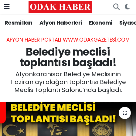
Resmi İlan
Afyon Haberleri
Ekonomi
Siyas
AFYONKARAHİSAR HABERLERİ
Afyonkarahisar Nöbetçi Eczaneler
Resmi İlan
Afyonkarahisar Hava Durumu
AFYON HABER PORTALI WWW.ODAKGAZETESI.COM
Belediye meclisi
ASAYİŞ
Afyonkarahisar Namaz Vakitleri
toplantısı başladı!
GÜNCEL
Afyonkarahisar Trafik Yoğunluk Haritası
Afyonkarahisar Belediye Meclisinin
Haziran ayı olağan toplantısı Belediye
SİYASET
Süper Lig Puan Durumu ve Fikstür
Meclis Toplantı Salonu’nda başladı.
EĞİTİM
Tüm Manşetler
MAGAZİN
Son Dakika Haberleri
SAĞLIK
Haber Arşivi