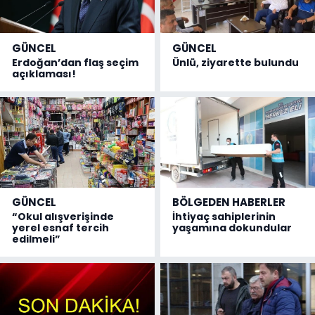
GÜNCEL
GÜNCEL
Erdoğan’dan flaş seçim
Ünlü, ziyarette bulundu
açıklaması!
GÜNCEL
BÖLGEDEN HABERLER
“Okul alışverişinde
İhtiyaç sahiplerinin
yerel esnaf tercih
yaşamına dokundular
edilmeli”