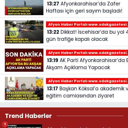
13:27
Afyonkarahisar’da Zafer
Haftası için geri sayım başladı!
Afyon Haber Portalı www.odakgazetesi
13:22
Dikkat! İscehisar’da bu yol 4
gün trafiğe kapalı olacak
Afyon Haber Portalı www.odakgazetesi
13:19
AK Parti Afyonkarahisar’da Bu
Akşam Açıklama Yapacak
Afyon Haber Portalı www.odakgazetesi
13:17
Başkan Köksal’a akademik ve
eğitim camiasından ziyaret
Trend Haberler
1