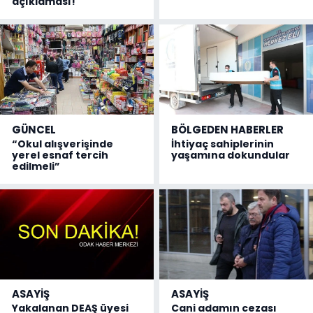
açıklaması!
GÜNCEL
BÖLGEDEN HABERLER
“Okul alışverişinde
İhtiyaç sahiplerinin
yerel esnaf tercih
yaşamına dokundular
edilmeli”
ASAYİŞ
ASAYİŞ
Yakalanan DEAŞ üyesi
Cani adamın cezası