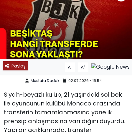
SPOR
11:11 MANŞET
Paylaş
-
+
A
A
Mustafa Dadak
02.07.2026 - 15:54
Siyah-beyazlı kulüp, 21 yaşındaki sol bek
ile oyuncunun kulübü Monaco arasında
transferin tamamlanmasına yönelik
prensip anlaşmasına varıldığını duyurdu.
Yapılan açıklamada, transfer