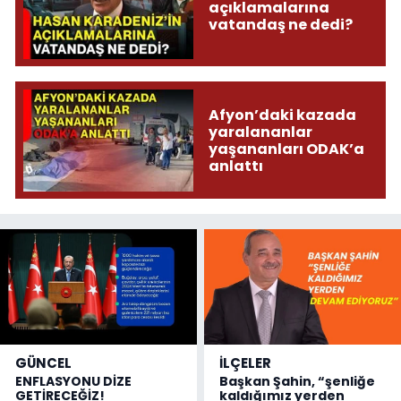
açıklamalarına
vatandaş ne dedi?
Afyon’daki kazada
yaralananlar
yaşananları ODAK’a
anlattı
GÜNCEL
İLÇELER
ENFLASYONU DİZE
Başkan Şahin, “şenliğe
GETİRECEĞİZ!
kaldığımız yerden