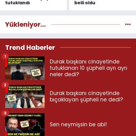
tutuklandı
belli oldu
Yükleniyor...
Trend Haberler
1
Durak başkanı cinayetinde
tutuklanan 10 şüpheli ayrı ayrı
neler dedi?
2
Durak başkanı cinayetinde
bıçaklayan şüpheli ne dedi?
3
Sen neymişsin be abi!