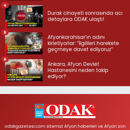
4
Durak cinayeti sonrasında acı
detaylara ODAK ulaştı!
5
Afyonkarahisar’ın adını
kirletiyorlar: “İlgilileri harekete
geçmeye davet ediyoruz”
6
Ankara, Afyon Devlet
Hastanesini neden takip
ediyor?
odakgazetesi.com sitemizi Afyon haberleri ve Afyon son