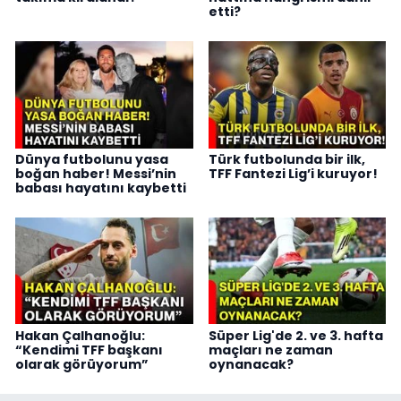
etti?
Dünya futbolunu yasa
Türk futbolunda bir ilk,
boğan haber! Messi’nin
TFF Fantezi Lig’i kuruyor!
babası hayatını kaybetti
Hakan Çalhanoğlu:
Süper Lig'de 2. ve 3. hafta
“Kendimi TFF başkanı
maçları ne zaman
olarak görüyorum”
oynanacak?