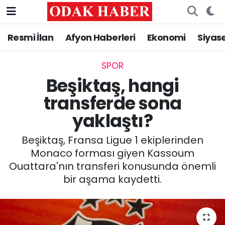
Resmi İlan
Afyon Haberleri
Ekonomi
Siyas
AFYONKARAHİSAR HABERLERİ
Nöbetçi Eczaneler
Resmi İlan
Hava Durumu
SPOR
Beşiktaş, hangi
ASAYİŞ
Trafik Durumu
transferde sona
yaklaştı?
GÜNCEL
Süper Lig Puan Durumu ve Fikstür
Beşiktaş, Fransa Ligue 1 ekiplerinden
SİYASET
Tüm Manşetler
Monaco forması giyen Kassoum
Ouattara'nın transferi konusunda önemli
EĞİTİM
Son Dakika Haberleri
bir aşama kaydetti.
MAGAZİN
Haber Arşivi
SAĞLIK