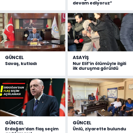
devam ediyoruz”
GÜNCEL
ASAYİŞ
Savaş, kutladı
Nur Elif’in ölümüyle ilgili
ilk duruşma görüldü
GÜNCEL
GÜNCEL
Erdoğan’dan flaş seçim
Ünlü, ziyarette bulundu