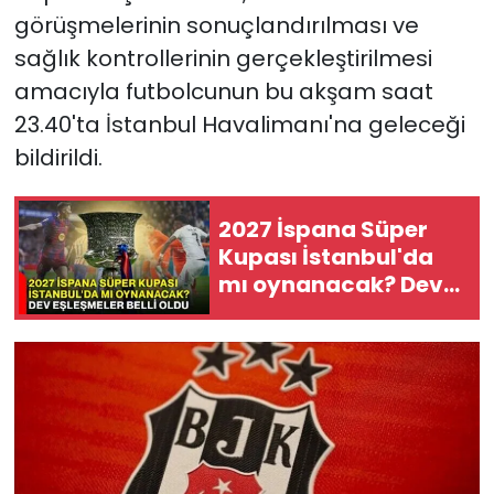
görüşmelerinin sonuçlandırılması ve
sağlık kontrollerinin gerçekleştirilmesi
amacıyla futbolcunun bu akşam saat
23.40'ta İstanbul Havalimanı'na geleceği
bildirildi.
2027 İspana Süper
Kupası İstanbul'da
mı oynanacak? Dev
eşleşmeler belli oldu