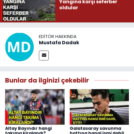
Yangına karşı seferber
oldular
EDITÖR HAKKINDA
Mustafa Dadak
Bunlar da ilginizi çekebilir
Altay Bayındır hangi
Galatasaray savunma
takıma kiralandı?
hattına hangi ismi dahil