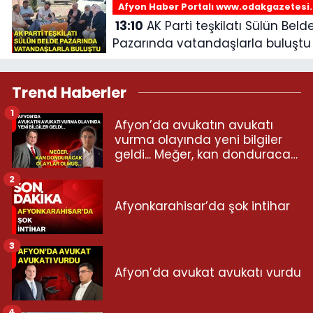
Afyon Haber Portalı www.odakgazetesi
13:10
AK Parti teşkilatı Sülün Belde
Pazarında vatandaşlarla buluştu
Trend Haberler
1
Afyon’da avukatın avukatı
vurma olayında yeni bilgiler
geldi... Meğer, kan donduracak
olaylar olmuş...
2
Afyonkarahisar’da şok intihar
3
Afyon’da avukat avukatı vurdu
4