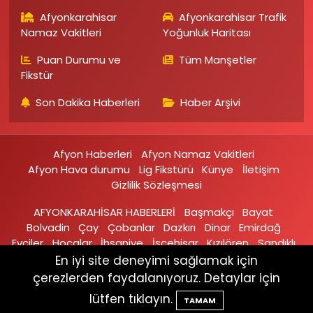
Afyonkarahisar
Afyonkarahisar Trafik
Namaz Vakitleri
Yoğunluk Haritası
Puan Durumu ve
Tüm Manşetler
Fikstür
Son Dakika Haberleri
Haber Arşivi
Afyon Haberleri
Afyon Namaz Vakitleri
Afyon Hava durumu
Lig Fikstürü
Künye
İletişim
Gizlilik Sözleşmesi
AFYONKARAHİSAR HABERLERİ
Başmakçı
Bayat
Bolvadin
Çay
Çobanlar
Dazkırı
Dinar
Emirdağ‎
Evciler‎
Hocalar
İhsaniye‎
İscehisar
Kızılören‎
Sandıklı‎
Sinanpaşa
Şuhut
Sultandağı
En iyi site deneyimi sağlamak için
çerezlerden faydalanıyoruz. Detaylar için
Haber Yazılımı:
TE Bilişim
lütfen tıklayın.
TAMAM