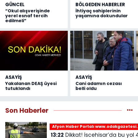
GÜNCEL
BÖLGEDEN HABERLER
“Okul alışverişinde
İhtiyaç sahiplerinin
yerel esnaf tercih
yaşamına dokundular
edilmeli”
ASAYİŞ
ASAYİŞ
Yakalanan DEAŞ üyesi
Cani adamın cezası
tutuklandı
belli oldu
Son Haberler
Afyon Haber Portalı www.odakgazetesi
13:22
Dikkat! İscehisar’da bu yol 4