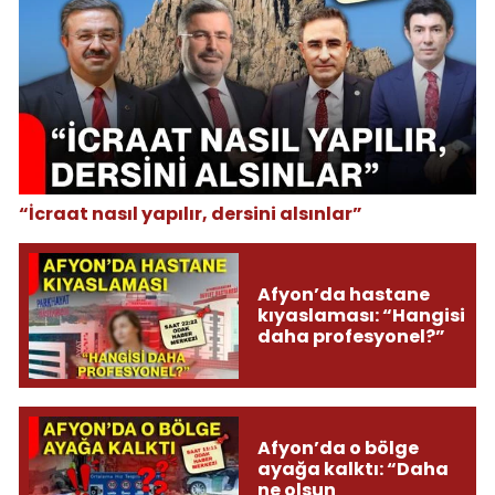
“İcraat nasıl yapılır, dersini alsınlar”
Afyon’da hastane
kıyaslaması: “Hangisi
daha profesyonel?”
Afyon’da o bölge
ayağa kalktı: “Daha
ne olsun