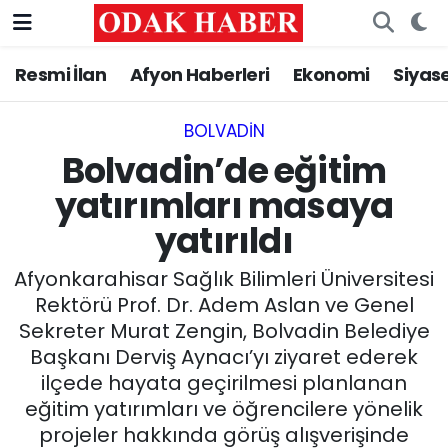
Resmi İlan
Afyon Haberleri
Ekonomi
Siyas
AFYONKARAHİSAR HABERLERİ
Afyonkarahisar Nöbetçi Eczaneler
Resmi İlan
Afyonkarahisar Hava Durumu
BOLVADIN
Bolvadin’de eğitim
ASAYİŞ
Afyonkarahisar Namaz Vakitleri
yatırımları masaya
yatırıldı
GÜNCEL
Afyonkarahisar Trafik Yoğunluk Haritası
Afyonkarahisar Sağlık Bilimleri Üniversitesi
SİYASET
Süper Lig Puan Durumu ve Fikstür
Rektörü Prof. Dr. Adem Aslan ve Genel
Sekreter Murat Zengin, Bolvadin Belediye
EĞİTİM
Tüm Manşetler
Başkanı Derviş Aynacı’yı ziyaret ederek
ilçede hayata geçirilmesi planlanan
MAGAZİN
Son Dakika Haberleri
eğitim yatırımları ve öğrencilere yönelik
SAĞLIK
Haber Arşivi
projeler hakkında görüş alışverişinde