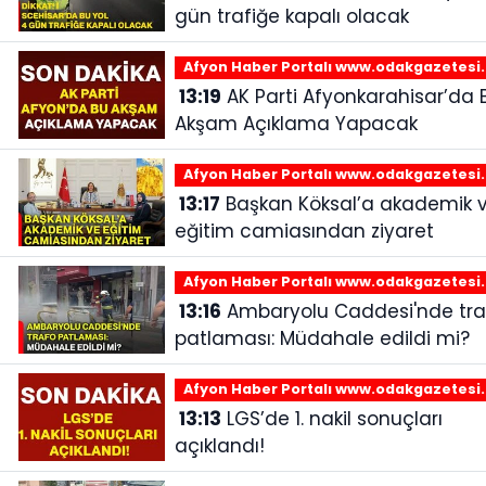
gün trafiğe kapalı olacak
Afyon Haber Portalı www.odakgazetesi
13:19
AK Parti Afyonkarahisar’da Bu
Akşam Açıklama Yapacak
Afyon Haber Portalı www.odakgazetesi
13:17
Başkan Köksal’a akademik ve
eğitim camiasından ziyaret
Afyon Haber Portalı www.odakgazetesi
13:16
Ambaryolu Caddesi'nde trafo
patlaması: Müdahale edildi mi?
Afyon Haber Portalı www.odakgazetesi
13:13
LGS’de 1. nakil sonuçları
açıklandı!