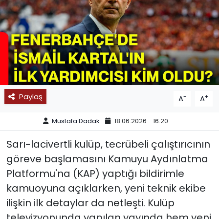
SPOR
11:11 MANŞET
Paylaş
-
+
A
A
Mustafa Dadak
18.06.2026 - 16:20
Sarı-lacivertli kulüp, tecrübeli çalıştırıcının
göreve başlamasını Kamuyu Aydınlatma
Platformu'na (KAP) yaptığı bildirimle
kamuoyuna açıklarken, yeni teknik ekibe
ilişkin ilk detaylar da netleşti. Kulüp
televizyonunda yapılan yayında hem yeni