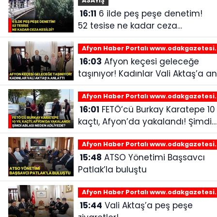
ASAYİŞ
16:11
6 ilde peş peşe denetim!
52 tesise ne kadar ceza
kesildi?
Afyon Haber Portalı www.odakgazetesi
16:03
Afyon keçesi geleceğe
taşınıyor! Kadınlar Vali Aktaş’a an
Afyon Haber Portalı www.odakgazetesi
16:01
FETÖ’cü Burkay Karatepe 10 yıl
kaçtı, Afyon’da yakalandı! Şimdi
ablası neden adliyede?
Afyon Haber Portalı www.odakgazetesi
15:48
ATSO Yönetimi Başsavcı
Patlak’la buluştu
Afyon Haber Portalı www.odakgazetesi
15:44
Vali Aktaş’a peş peşe