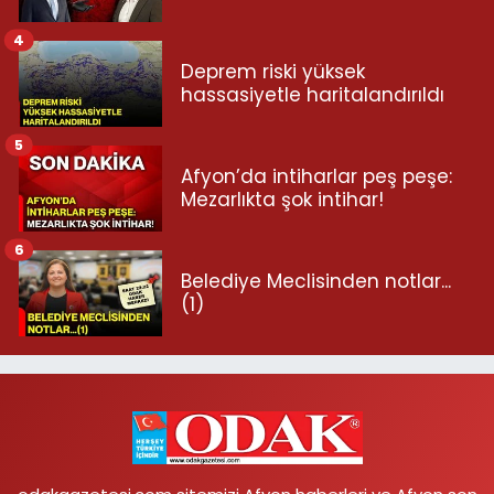
4
Deprem riski yüksek
hassasiyetle haritalandırıldı
5
Afyon’da intiharlar peş peşe:
Mezarlıkta şok intihar!
6
Belediye Meclisinden notlar...
(1)