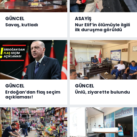
GÜNCEL
ASAYİŞ
Savaş, kutladı
Nur Elif’in ölümüyle ilgili
ilk duruşma görüldü
GÜNCEL
GÜNCEL
Erdoğan’dan flaş seçim
Ünlü, ziyarette bulundu
açıklaması!