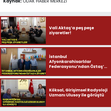
Kaynak:
ODAK HABER MERKEZİ
Vali Aktaş’a peş peşe
ziyaretler!
İstanbul
Afyonkarahisarlılar
Federasyonu’ndan Öztaş’a
ziyaret
Köksal, Girişimsel Radyoloji
Uzmanı Ulusoy ile görüştü