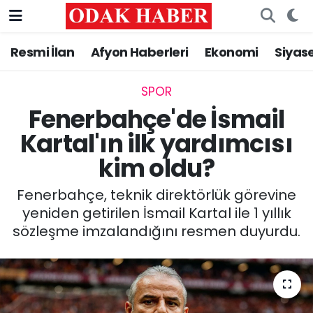
Resmi İlan
Afyon Haberleri
Ekonomi
Siyas
AFYONKARAHİSAR HABERLERİ
Afyonkarahisar Nöbetçi Eczaneler
Resmi İlan
Afyonkarahisar Hava Durumu
SPOR
Fenerbahçe'de İsmail
ASAYİŞ
Afyonkarahisar Namaz Vakitleri
Kartal'ın ilk yardımcısı
kim oldu?
GÜNCEL
Afyonkarahisar Trafik Yoğunluk Haritası
Fenerbahçe, teknik direktörlük görevine
SİYASET
Süper Lig Puan Durumu ve Fikstür
yeniden getirilen İsmail Kartal ile 1 yıllık
sözleşme imzalandığını resmen duyurdu.
EĞİTİM
Tüm Manşetler
MAGAZİN
Son Dakika Haberleri
SAĞLIK
Haber Arşivi