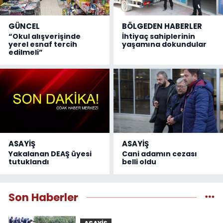
GÜNCEL
BÖLGEDEN HABERLER
“Okul alışverişinde
İhtiyaç sahiplerinin
yerel esnaf tercih
yaşamına dokundular
edilmeli”
ASAYİŞ
ASAYİŞ
Yakalanan DEAŞ üyesi
Cani adamın cezası
tutuklandı
belli oldu
Son Haberler