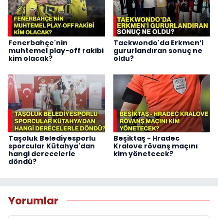
Fenerbahçe'nin
Taekwondo'da Erkmen’i
muhtemel play-off rakibi
gururlandıran sonuç ne
kim olacak?
oldu?
Taşoluk Belediyesporlu
Beşiktaş - Hradec
sporcular Kütahya'dan
Kralove rövanş maçını
hangi derecelerle
kim yönetecek?
döndü?
Yorumlar