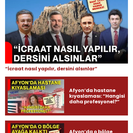
“İcraat nasıl yapılır, dersini alsınlar”
Afyon’da hastane
kıyaslaması: “Hangisi
daha profesyonel?”
Afyon’da o bölge