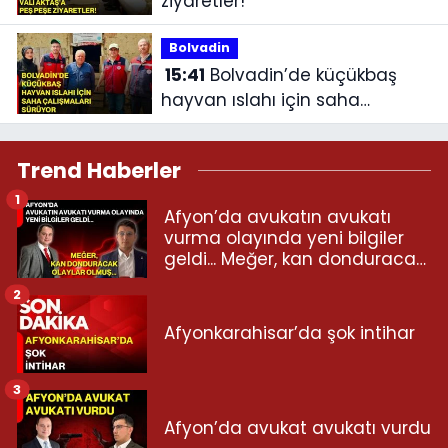
ziyaretler!
Bolvadin
15:41
Bolvadin’de küçükbaş
hayvan ıslahı için saha
çalışmaları sürüyor
Trend Haberler
1
Afyon’da avukatın avukatı
vurma olayında yeni bilgiler
geldi... Meğer, kan donduracak
olaylar olmuş...
2
Afyonkarahisar’da şok intihar
3
Afyon’da avukat avukatı vurdu