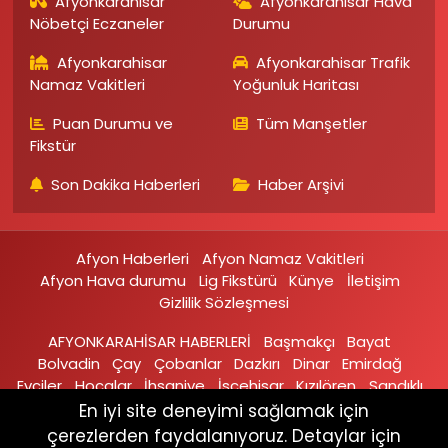
Afyonkarahisar
Afyonkarahisar Hava
Nöbetçi Eczaneler
Durumu
Afyonkarahisar
Afyonkarahisar Trafik
Namaz Vakitleri
Yoğunluk Haritası
Puan Durumu ve
Tüm Manşetler
Fikstür
Son Dakika Haberleri
Haber Arşivi
Afyon Haberleri
Afyon Namaz Vakitleri
Afyon Hava durumu
Lig Fikstürü
Künye
İletişim
Gizlilik Sözleşmesi
AFYONKARAHİSAR HABERLERİ
Başmakçı
Bayat
Bolvadin
Çay
Çobanlar
Dazkırı
Dinar
Emirdağ‎
Evciler‎
Hocalar
İhsaniye‎
İscehisar
Kızılören‎
Sandıklı‎
Sinanpaşa
Şuhut
Sultandağı
En iyi site deneyimi sağlamak için
çerezlerden faydalanıyoruz. Detaylar için