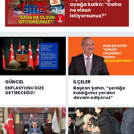
ayağa kalktı: “Daha
ne olsun
istiyorsunuz?”
GÜNCEL
İLÇELER
ENFLASYONU DİZE
Başkan Şahin, “şenliğe
GETİRECEĞİZ!
kaldığımız yerden
devam ediyoruz”