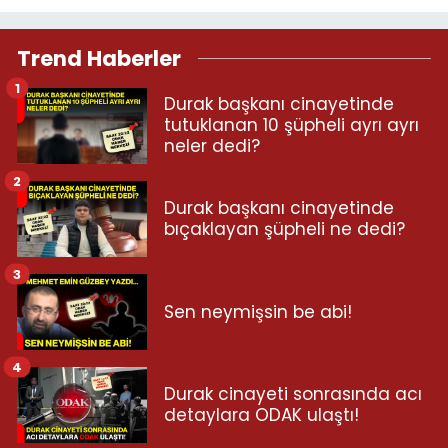
Trend Haberler
1
Durak başkanı cinayetinde
tutuklanan 10 şüpheli ayrı ayrı
neler dedi?
2
Durak başkanı cinayetinde
bıçaklayan şüpheli ne dedi?
3
Sen neymişsin be abi!
4
Durak cinayeti sonrasında acı
detaylara ODAK ulaştı!