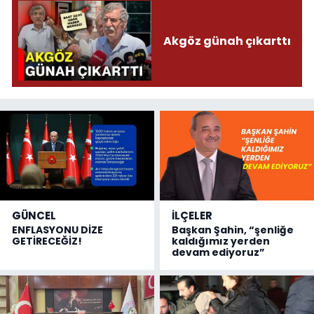
Akgöz günah çıkarttı
GÜNCEL
İLÇELER
ENFLASYONU DİZE
Başkan Şahin, “şenliğe
GETİRECEĞİZ!
kaldığımız yerden
devam ediyoruz”