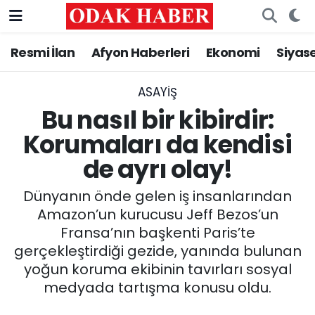
Resmi İlan
Afyon Haberleri
Ekonomi
Siyas
AFYONKARAHİSAR HABERLERİ
Nöbetçi Eczaneler
Resmi İlan
Hava Durumu
ASAYİŞ
Bu nasıl bir kibirdir:
ASAYİŞ
Trafik Durumu
Korumaları da kendisi
de ayrı olay!
GÜNCEL
Süper Lig Puan Durumu ve Fikstür
Dünyanın önde gelen iş insanlarından
SİYASET
Tüm Manşetler
Amazon’un kurucusu Jeff Bezos’un
Fransa’nın başkenti Paris’te
EĞİTİM
Son Dakika Haberleri
gerçekleştirdiği gezide, yanında bulunan
yoğun koruma ekibinin tavırları sosyal
MAGAZİN
Haber Arşivi
medyada tartışma konusu oldu.
SAĞLIK