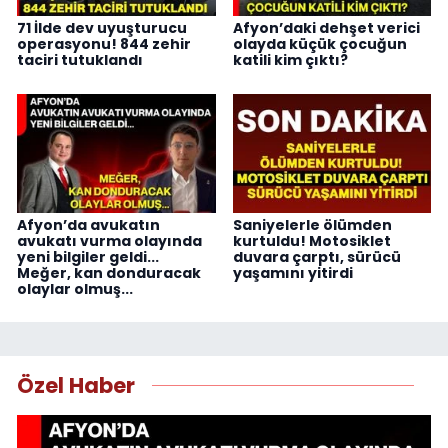
71 İlde dev uyuşturucu
Afyon’daki dehşet verici
operasyonu! 844 zehir
olayda küçük çocuğun
taciri tutuklandı
katili kim çıktı?
Afyon’da avukatın
Saniyelerle ölümden
avukatı vurma olayında
kurtuldu! Motosiklet
yeni bilgiler geldi...
duvara çarptı, sürücü
Meğer, kan donduracak
yaşamını yitirdi
olaylar olmuş...
Özel Haber