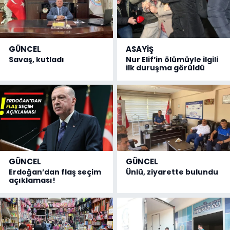
GÜNCEL
ASAYİŞ
Savaş, kutladı
Nur Elif’in ölümüyle ilgili
ilk duruşma görüldü
GÜNCEL
GÜNCEL
Erdoğan’dan flaş seçim
Ünlü, ziyarette bulundu
açıklaması!