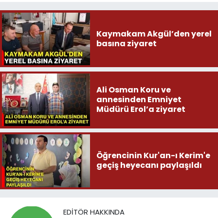
Kaymakam Akgül’den yerel
basına ziyaret
Ali Osman Koru ve
annesinden Emniyet
Müdürü Erol’a ziyaret
Öğrencinin Kur'an-ı Kerim'e
geçiş heyecanı paylaşıldı
EDITÖR HAKKINDA