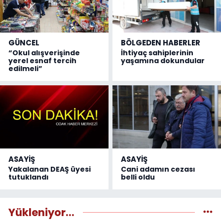
GÜNCEL
BÖLGEDEN HABERLER
“Okul alışverişinde
İhtiyaç sahiplerinin
yerel esnaf tercih
yaşamına dokundular
edilmeli”
ASAYİŞ
ASAYİŞ
Yakalanan DEAŞ üyesi
Cani adamın cezası
tutuklandı
belli oldu
Yükleniyor...