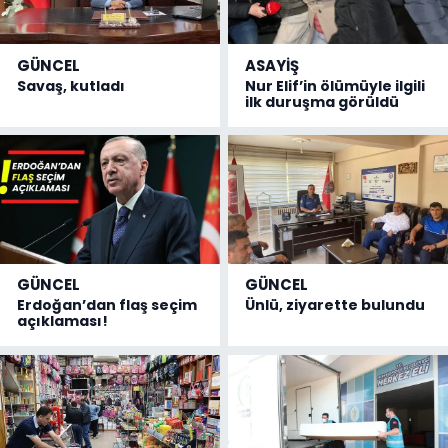
GÜNCEL
ASAYİŞ
Savaş, kutladı
Nur Elif’in ölümüyle ilgili
ilk duruşma görüldü
GÜNCEL
GÜNCEL
Erdoğan’dan flaş seçim
Ünlü, ziyarette bulundu
açıklaması!