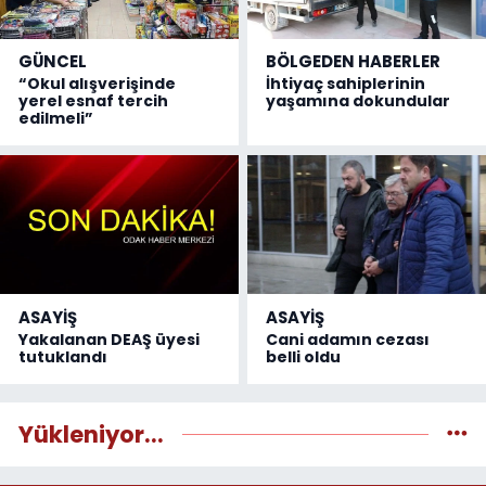
GÜNCEL
BÖLGEDEN HABERLER
“Okul alışverişinde
İhtiyaç sahiplerinin
yerel esnaf tercih
yaşamına dokundular
edilmeli”
ASAYİŞ
ASAYİŞ
Yakalanan DEAŞ üyesi
Cani adamın cezası
tutuklandı
belli oldu
Yükleniyor...