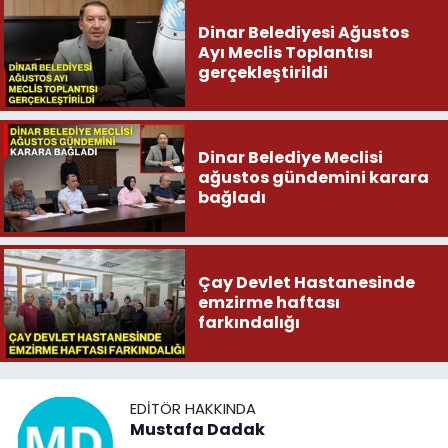
Dinar Belediyesi Ağustos
Ayı Meclis Toplantısı
gerçekleştirildi
Dinar Belediye Meclisi
ağustos gündemini karara
bağladı
Çay Devlet Hastanesinde
emzirme haftası
farkındalığı
EDITÖR HAKKINDA
Mustafa Dadak