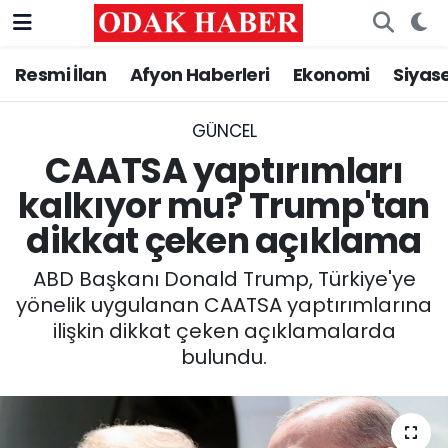
Resmi İlan
Afyon Haberleri
Ekonomi
Siyas
AFYONKARAHİSAR HABERLERİ
Nöbetçi Eczaneler
Resmi İlan
Hava Durumu
GÜNCEL
CAATSA yaptırımları
ASAYİŞ
Trafik Durumu
kalkıyor mu? Trump'tan
dikkat çeken açıklama
GÜNCEL
Süper Lig Puan Durumu ve Fikstür
ABD Başkanı Donald Trump, Türkiye'ye
SİYASET
Tüm Manşetler
yönelik uygulanan CAATSA yaptırımlarına
ilişkin dikkat çeken açıklamalarda
EĞİTİM
Son Dakika Haberleri
bulundu.
MAGAZİN
Haber Arşivi
SAĞLIK