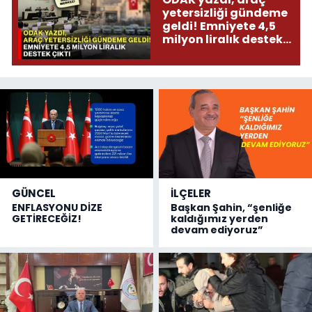
yetersizliği gündeme
geldi! Emniyete 4,5
milyon liralık destek
çıktı
GÜNCEL
İLÇELER
ENFLASYONU DİZE
Başkan Şahin, “şenliğe
GETİRECEĞİZ!
kaldığımız yerden
devam ediyoruz”