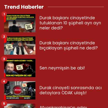
Trend Haberler
1
Durak başkanı cinayetinde
tutuklanan 10 şüpheli ayrı ayrı
neler dedi?
2
Durak başkanı cinayetinde
bıçaklayan şüpheli ne dedi?
3
Sen neymişsin be abi!
4
Durak cinayeti sonrasında acı
detaylara ODAK ulaştı!
5
Afyonkarahisar’ın adını