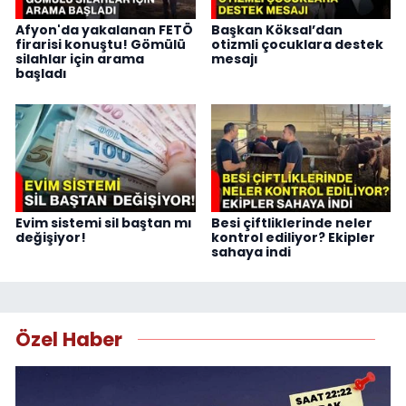
Afyon'da yakalanan FETÖ
Başkan Köksal’dan
firarisi konuştu! Gömülü
otizmli çocuklara destek
silahlar için arama
mesajı
başladı
Evim sistemi sil baştan mı
Besi çiftliklerinde neler
değişiyor!
kontrol ediliyor? Ekipler
sahaya indi
Özel Haber